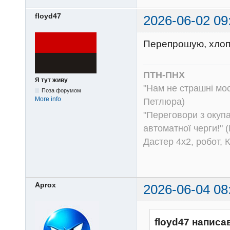
floyd47
2026-06-02 09
Перепрошую, хлопці
ПТН-ПНХ
Я тут живу
"Нам не страшні моск
Поза форумом
More info
Петлюра)
"Переговори з окуп
автоматної черги!" (
Дастер 4х2, робот, 
Aprox
2026-06-04 08
floyd47 написа