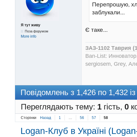
Перепрошую, хло
заблукали...
Я тут живу
Є таке...
Поза форумом
More info
ЗАЗ-1102 Таврия (
Ban-List: Инноватор
sergiosem, Grey, Ал
Повідомлень з 1,426 по 1,432 із
Переглядають тему:
1
гість,
0
ко
Сторінки
Назад
1
…
56
57
58
Logan-Клуб в Україні (Logan-