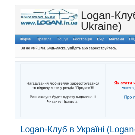
Logan-Клуб
Ukraine)
Форум
Правила
Пошук
Реєстрація
Вхід
Магазин
FA
Ви не увійшли.
Будь-ласка, увійдіть або зареєструйтесь.
Як стати 
Нагадування любителям зареєструватися
та відразу лізти у розділ "Продаж"!!!
Анкета,
Про п
Ваш аккаунт будет одразу видалено !!!
Читайте Правила !
Logan-Клуб в Україні (Logan-