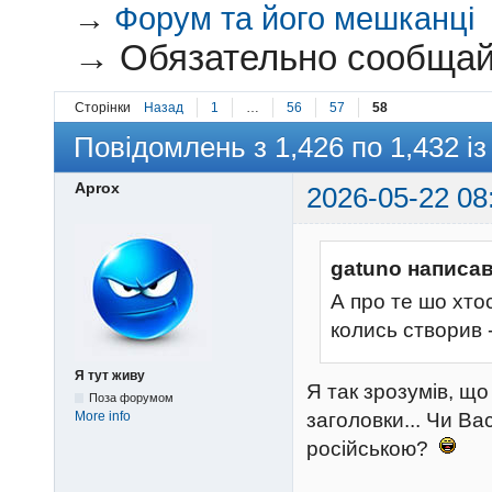
→
Форум та його мешканці
→
Обязательно сообщай
Сторінки
Назад
1
…
56
57
58
Повідомлень з 1,426 по 1,432 із
Aprox
2026-05-22 08
gatuno написав
А про те шо хто
колись створив 
Я тут живу
Я так зрозумів, що
Поза форумом
More info
заголовки... Чи Ва
російською?