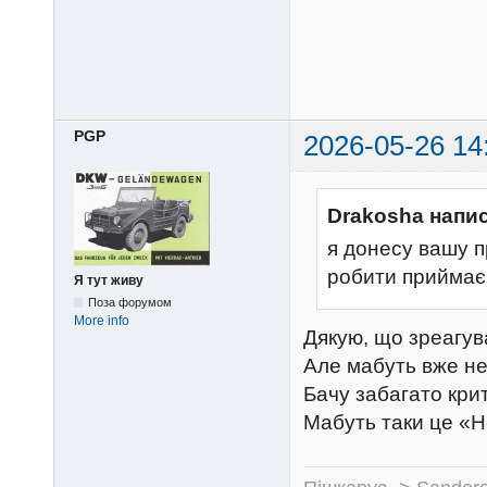
PGP
2026-05-26 14
Drakosha напи
я донесу вашу п
робити приймає 
Я тут живу
Поза форумом
More info
Дякую, що зреагув
Але мабуть вже не
Бачу забагато кри
Мабуть таки це «Не