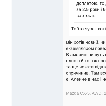
доплатою, то 
за 2.5 роки і
вартості..
Тобто чувак хоті
Він хотів новий, ч
екземпляром повез
В америці пишуть 
одною й тою ж про
та ще чекати відшк
спричинив. Там все
є. Алеине в нас і н
Mazda CX-5, AWD, 2