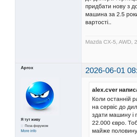
придбати нову з до
машина за 2.5 рок
вартості..
Mazda CX-5, AWD, 2
Aprox
2026-06-01 08
alex.cver напис
Коли останній р
на сервіс до ди
здати машину і 
Я тут живу
22.000 євро. То
Поза форумом
майже половину 
More info