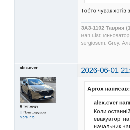
Тобто чувак хотів з
ЗАЗ-1102 Таврия (
Ban-List: Инноватор
sergiosem, Grey, Ал
alex.cver
2026-06-01 21
Aprox написав:
alex.cver нап
Я тут живу
Коли останні
Поза форумом
More info
евакуаторі на
начальник на