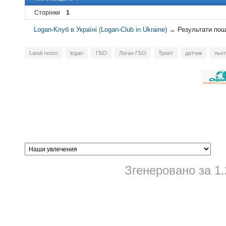
Сторінки
1
Logan-Клуб в Україні (Logan-Club in Ukraine)
→
Результати пош
Landi renzo
logan
ГБО
Логан ГБО
Троит
датчик
лье
Згенеровано за 1.