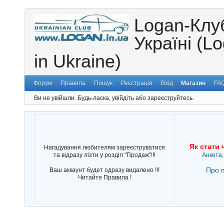
Logan-Клу
Україні (L
in Ukraine)
Форум
Правила
Пошук
Реєстрація
Вхід
Магазин
FA
Ви не увійшли.
Будь-ласка, увійдіть або зареєструйтесь.
Як стати 
Нагадування любителям зареєструватися
та відразу лізти у розділ "Продаж"!!!
Анкета,
Про п
Ваш аккаунт будет одразу видалено !!!
Читайте Правила !