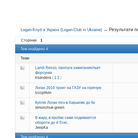
→
Результати 
Logan-Клуб в Україні (Logan-Club in Ukraine)
Сторінки
1
Тем знайдено 4
Теми
Landi Renzo, пропуск зажигания/льет
форсунка
lrsandera
(
1
2
)
Логан 2010 троит на ГАЗУ на горячую
lcccplitvin
Куплю Логан mcv в Харькове до 6к
simonchuk-green
В жару, в пробке сами подимаются
обороти до 4-5тис.
JeepKa
Тем знайдено 4