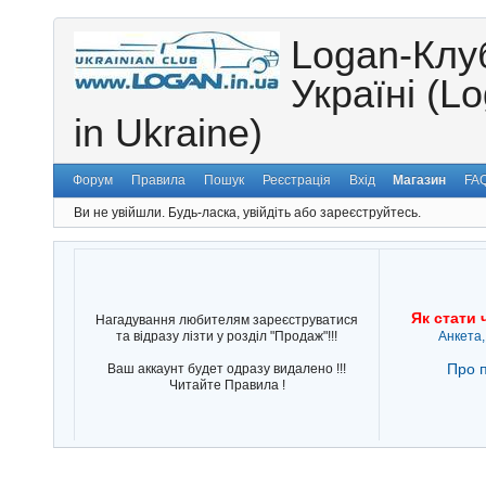
Logan-Клу
Україні (L
in Ukraine)
Форум
Правила
Пошук
Реєстрація
Вхід
Магазин
FA
Ви не увійшли.
Будь-ласка, увійдіть або зареєструйтесь.
Як стати 
Нагадування любителям зареєструватися
та відразу лізти у розділ "Продаж"!!!
Анкета,
Про п
Ваш аккаунт будет одразу видалено !!!
Читайте Правила !