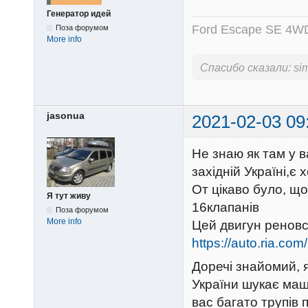
Генератор идей
Ford Escape SE 4WD
Поза форумом
More info
Спасибо сказали:
si
jasonua
2021-02-03 09
Не знаю як там у в
західній Україні,є
От цікаво було, щ
Я тут живу
16клапанів
Поза форумом
More info
Цей двигун реновс
https://auto.ria.co
Доречі знайомий, 
України шукає маши
вас багато трупів