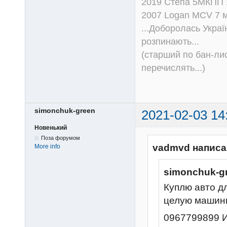
2019 Стёпа 5МКПП
2007 Logan MCV 7 м
...Доборолась Україн
розпинають...
(старший по бан-лис
перечислять...)
simonchuk-green
2021-02-03 14
Новенький
Поза форумом
vadmvd написа
More info
simonchuk-g
Куплю авто д
целую машинк
0967799899 