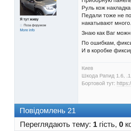
Приборную панель 
Руль кож накладка 
Педали тоже не по
Я тут живу
накатывают много
Поза форумом
More info
Знаю как Ваг можн
По ошибкам, фикс
И в коробке фикси
Киев
Шкода Рапид 1.6, .1
Бортовой тут:
https
Повідомлень 21
Переглядають тему:
1
гість,
0
ко