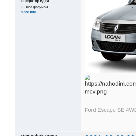
Генератор идей
Поза форумом
More info
Ford Escape SE 4WD
simonchuk-green