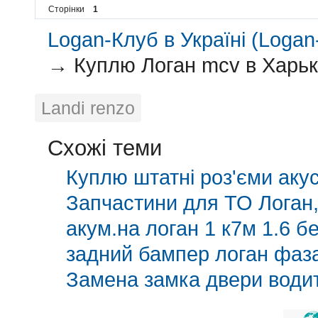
Сторінки
1
Logan-Клуб в Україні (Logan-
→
Куплю Логан mcv в Харьк
Landi renzo
Схожі теми
Куплю штатні роз'єми аку
Запчастини для ТО Логан,
акум.на логан 1 к7м 1.6 б
задний бампер логан фаза
Замена замка двери водит