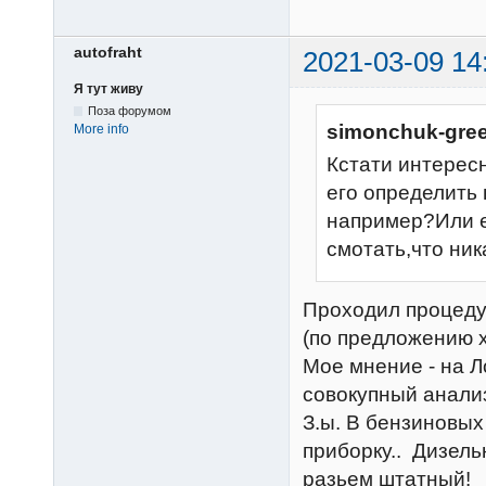
autofraht
2021-03-09 14
Я тут живу
Поза форумом
simonchuk-gree
More info
Кстати интерес
его определить
например?Или е
смотать,что ни
Проходил процеду
(по предложению х
Мое мнение - на Л
совокупный анализ
З.ы. В бензиновых
приборку.. Дизел
разьем штатный!