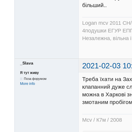
більший..
Logan mcv 2011 CH/
4подушки ЕГУР ЕПГ
Незалежна, вільна і
_Slava
2021-02-03 10
Я тут живу
Треба їхати на Зах
Поза форумом
More info
клапанний дуже сла
можна в Харкові зн
змотаним пробігом,
Mcv / К7м / 2008