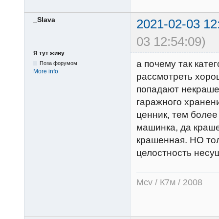
_Slava
2021-02-03 12
03 12:54:09)
Я тут живу
а почему так кате
Поза форумом
More info
рассмотреть хоро
попадают некраше
гаражного хранени
ценник, тем более
машинка, да краше
крашенная. НО то
целостность несу
Mcv / К7м / 2008