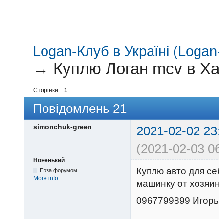
Logan-Клуб в Україні (Logan-
→
Куплю Логан mcv в Ха
Сторінки
1
Повідомлень 21
simonchuk-green
2021-02-02 23
(2021-02-03 06
Новенький
Куплю авто для с
Поза форумом
More info
машинку от хозяин
0967799899 Игорь