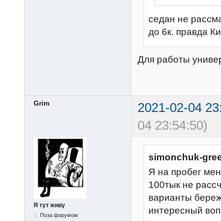
седан не рассм
до 6к. правда Ки
Для работы униве
Grim
2021-02-04 23
04 23:54:50)
simonchuk-gree
Я на пробег ме
100тык не расс
варианты бережн
Я тут живу
интересный воп
Поза форумом