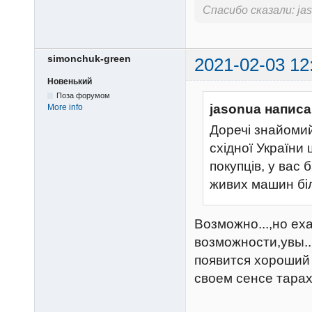
Спасибо сказали:
ja
simonchuk-green
2021-02-03 12
Новенький
Поза форумом
jasonua написа
More info
Доречі знайомий
східної України
покупців, у вас 
живих машин бі
Возможно...,но ех
возможности,увы..
появится хороший 
своем сенсе тарах