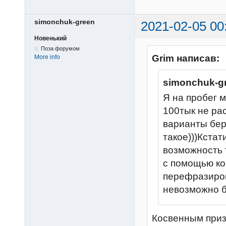
simonchuk-green
2021-02-05 00
Новенький
Поза форумом
Grim написав:
More info
simonchuk-g
Я на пробег 
100тык не ра
варианты бер
такое)))Кста
возможность 
с помощью к
перефразирова
невозможно б
Косвенным приз