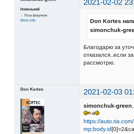
2021-02-02 23
Новенький
Поза форумом
Don Kortes нап
More info
simonchuk-gre
Благодарю за уточ
отказался..если з
рассмотрю.
Don Kortes
2021-02-03 01
simonchuk-green
https://auto.ria.c
mp;body.id
[0]=2&ca