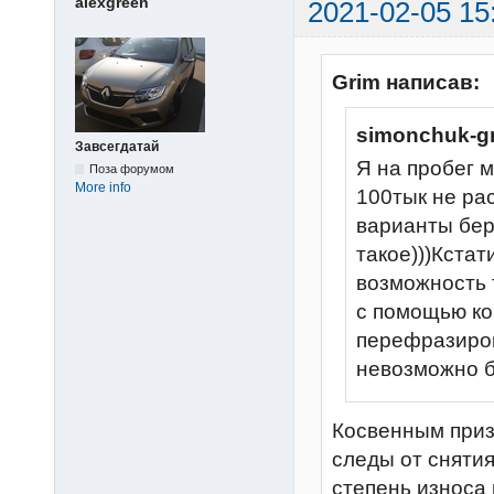
alexgreen
2021-02-05 15
Grim написав:
simonchuk-g
Завсегдатай
Я на пробег 
Поза форумом
More info
100тык не ра
варианты бер
такое)))Кста
возможность 
с помощью к
перефразирова
невозможно б
Косвенным приз
следы от сняти
степень износа 