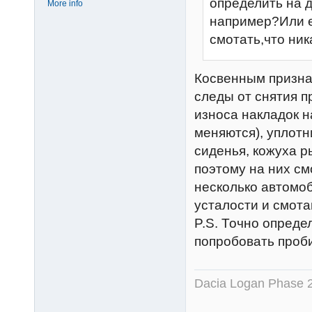
определить на 
More info
например?Или е
смотать,что ни
Косвенным призна
следы от снятия п
износа накладок н
меняются), уплотн
сиденья, кожуха р
поэтому на них см
несколько автомо
усталости и смота
P.S. Точно опреде
попробовать проб
Dacia Logan Phase 