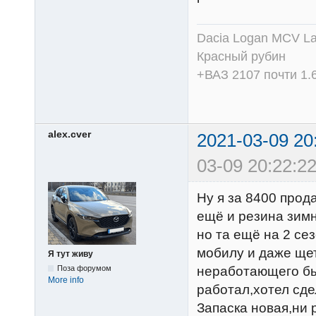
Dacia Logan MCV Lau
Красный рубин
+ВАЗ 2107 почти 1.6
alex.cver
2021-03-09 20
03-09 20:22:22
Ну я за 8400 прод
ещё и резина зимн
но та ещё на 2 се
мобилу и даже щет
Я тут живу
Поза форумом
неработающего бы
More info
работал,хотел сде
Запаска новая,ни 