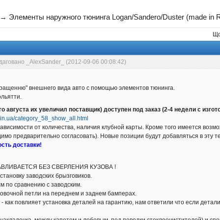
→
Элементы наружного тюнинга Logan/Sandero/Duster (made in R
Що
даговано _AlexSander_ (2012-09-06 00:08:42)
кращенню" внешнего вида авто с помощью элементов тюнинга.
ольятти.
го августа их увеличил поставщик) доступен под заказ (2-4 недели с изго
n.in.ua/category_58_show_all.html
ависимости от количества, наличия клубной карты. Кроме того имеется воз
димо предварительно согласовать). Новые позиции будут добавляться в эту те
сть доставки!
ВЛИВАЕТСЯ БЕЗ СВЕРЛЕНИЯ КУЗОВА !
становку заводских брызговиков.
м по сравнению с заводским.
овочной петли на переднем и заднем бамперах.
 как повлияет установка деталей на гарантию, нам ответили что если детали
 накладочка, между капотом и лобовым, под поводки стеклоочистителей) и сп