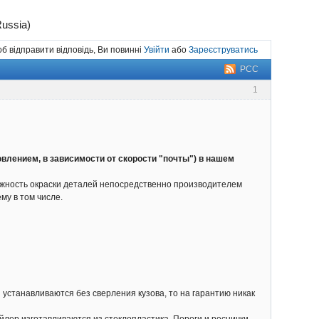
ussia)
б відправити відповідь, Ви повинні
Увійти
або
Зареєструватись
РСС
1
товлением, в зависимости от скорости "почты") в нашем
можность окраски деталей непосредственно производителем
му в том числе.
 устанавливаются без сверления кузова, то на гарантию никак
ойлер изготавливаются из стеклопластика. Пороги и реснички