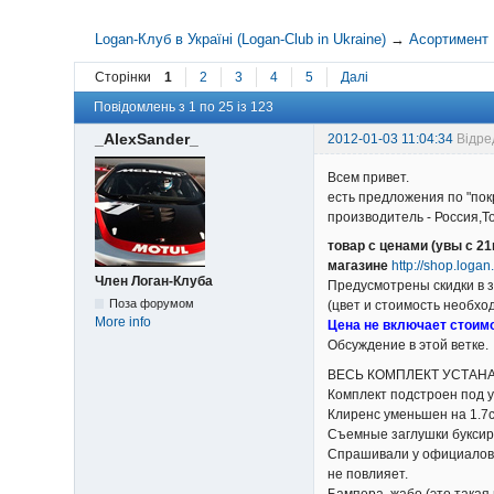
Logan-Клуб в Україні (Logan-Club in Ukraine)
→
Асортимент
Сторінки
1
2
3
4
5
Далі
Повідомлень з 1 по 25 із 123
_AlexSander_
2012-01-03 11:04:34
Відре
Всем привет.
есть предложения по "по
производитель - Россия,Т
товар с ценами (увы с 21
магазине
http://shop.loga
Член Логан-Клуба
Предусмотрены скидки в з
Поза форумом
(цвет и стоимость необхо
More info
Цена не включает стоимо
Обсуждение в этой ветке.
ВЕСЬ КОМПЛЕКТ УСТАНА
Комплект подстроен под у
Клиренс уменьшен на 1.7с
Съемные заглушки буксир
Спрашивали у официалов -
не повлияет.
Бампера, жабо (это такая