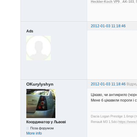
Heckler-Koch VP9
,
AK-103
,
2012-01-03 11:18:46
Ads
OKurylyshyn
2012-01-03 11:18:46
Відре
Цікаво, чи антикрило (чорн
Мене б цікавили пороги і 
Dacia Logan Prestige 1.6mpi (
Renault M3 1.5dci
https://www
Координатор у Львові
Поза форумом
More info