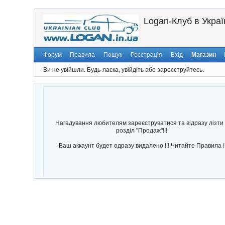
Logan-Клуб в Україн
Форум
Правила
Пошук
Реєстрація
Вхід
Магазин
Ви не увійшли.
Будь-ласка, увійдіть або зареєструйтесь.
Нагадування любителям зареєструватися та відразу лізти 
розділ "Продаж"!!!
Ваш аккаунт будет одразу видалено !!! Читайте Правила !