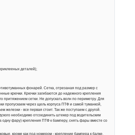
приклееных деталей);
отивотуманных фонарей. Сетка, отрезаная под размер с
нные крючки. Крючки загибаются до надежного крепления
го притяжением сетки. Не допускать волн по периметру. Для
ки пропускаем через щель корпуса ПТФ и самой туманкой,
м железки - все первая стоит. Так же поступаем с другой.
одского необходимо отсоединить штекер под водительским
а одну фару) крепления ПТФ к бамперу, снять фары вместе со
овые, кроме как под номером - крепление бампера к балке.