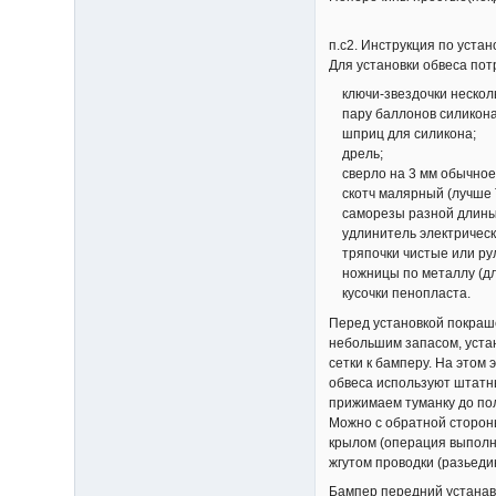
п.с2. Инструкция по устан
Для установки обвеса пот
ключи-звездочки несколь
пару баллонов силикона 
шприц для силикона;
дрель;
сверло на 3 мм обычное и
скотч малярный (лучше ТЭ
саморезы разной длины
удлинитель электрическ
тряпочки чистые или рул
ножницы по металлу (для
кусочки пенопласта.
Перед установкой покраше
небольшим запасом, уста
сетки к бамперу. На этом
обвеса используют штатн
прижимаем туманку до пол
Можно с обратной сторон
крылом (операция выполня
жгутом проводки (разьеди
Бампер передний устанавл