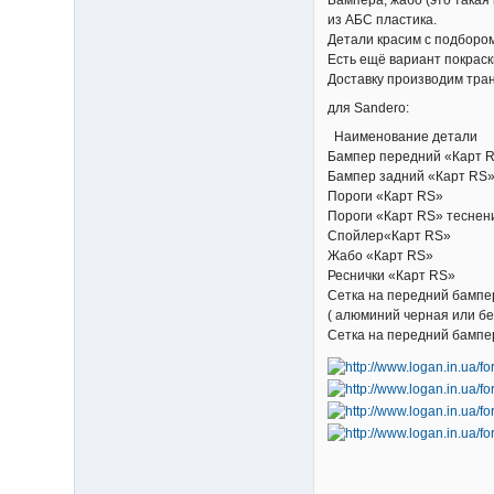
из АБС пластика.
Детали красим с подбором
Есть ещё вариант покраск
Доставку производим тра
для Sandero:
Наименование д
Бампер передний 
Бампер задний «
Пороги «Карт
Пороги «Карт RS» 
Спойлер«Кар
Жабо «Карт
Реснички «Кар
Сетка на передний бампе
( алюминий черная ил
Сетка на передний бампе