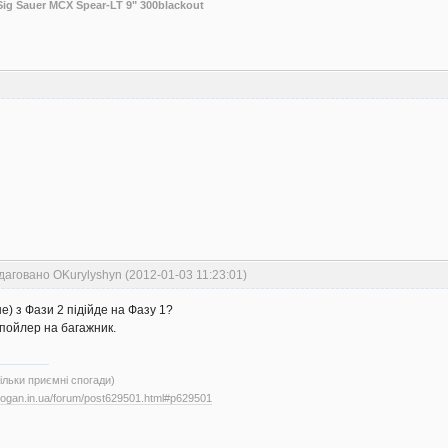
Sig Sauer MCX Spear-LT 9" 300blackout
даговано OKurylyshyn (2012-01-03 11:23:01)
е) з Фази 2 підійде на Фазу 1?
спойлер на багажник.
тільки приємні спогади)
.logan.in.ua/forum/post629501.html#p629501