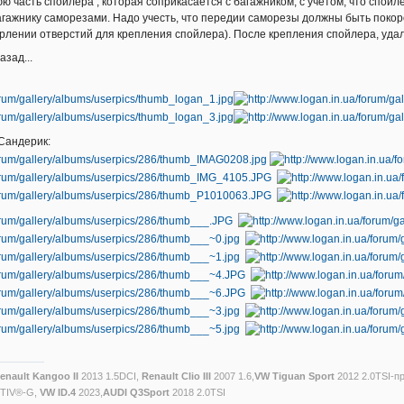
ю часть спойлера , которая соприкасается с багажником, с учетом, что спойл
багажнику саморезами. Надо учесть, что передии саморезы должны быть поко
верлении отверстий для крепления спойлера). После крепления спойлера, уда
азад...
Сандерик:
enault Kangoo II
2013 1.5DCI,
Renault Clio III
2007 1.6,
VW Tiguan Sport
2012 2.0TSI-п
CTIV®-G,
VW ID.4
2023,
AUDI Q3Sport
2018 2.0TSI