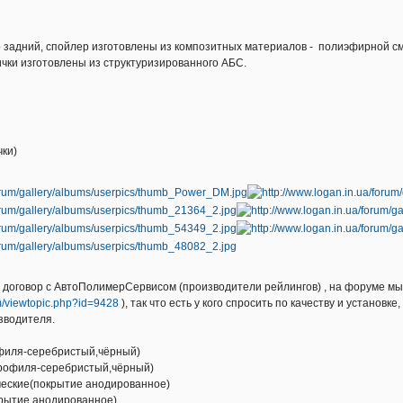
 задний, спойлер изготовлены из композитных материалов - полиэфирной см
ички изготовлены из структуризированного АБС.
чки)
 договор с АвтоПолимерСервисом (производители рейлингов) , на форуме мы 
um/viewtopic.php?id=9428
), так что есть у кого спросить по качеству и установк
зводителя.
:
офиля-серебристый,чёрный)
профиля-серебристый,чёрный)
еские(покрытие анодированное)
рытие анодированное)