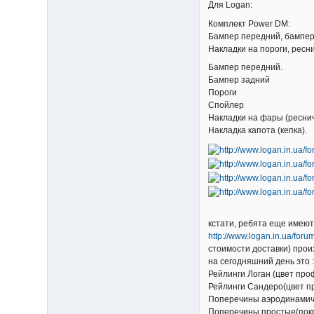
Для Logan:
Комплект Power DM:
Бампер передний, бампер
Накладки на пороги, ресн
Бампер передний.
Бампер задний
Пороги
Спойлер
Накладки на фары (ресни
Накладка капота (кепка).
кстати, ребята еще имеют
http://www.logan.in.ua/for
стоимости доставки) прои
на сегодняшний день это 
Рейлинги Логан (цвет пр
Рейлинги Сандеро(цвет 
Поперечины аэродинамич
Поперечины простые(пок