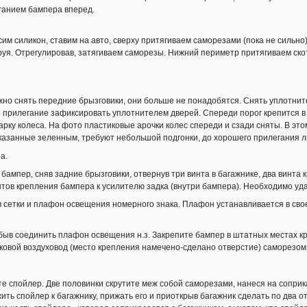
ганием бампера вперед.
им силикон, ставим на авто, сверху притягиваем саморезами (пока не сильно
уя. Отрегулировав, затягиваем саморезы. Нижний периметр притягиваем ско
жно снять передние брызговики, они больше не понадобятся. Снять уплотнит
е прилегание зафиксировать уплотнителем дверей. Спереди порог крепится в
в арку колеса. На фото пластиковые арочки колес спереди и сзади сняты. В этом
оказанные зеленным, требуют небольшой подгонки, до хорошего прилегания ли
а.
ампер, сняв задние брызговики, отвернув три винта в багажнике, два винта к
нтов крепления бампера к усилителю задка (внутри бампера). Необходимо уд
 сетки и плафон освещения номерного знака. Плафон устанавливается в сво
абыв соединить плафон освещения н.з. Закрепите бампер в штатных местах к
ковой воздуховод (место крепления намечено-сделано отверстие) саморезом
е спойлер. Две половинки скрутите меж собой саморезами, нанеся на сопри
ить спойлер к багажнику, прижать его и приоткрыв багажник сделать по два о