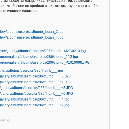
ер выпирает за багажник сантиметра на три. Установить
роче, чтобы они не пробили верхнюю крышку нижнего спойлера
лите излишки силикона.
родано,