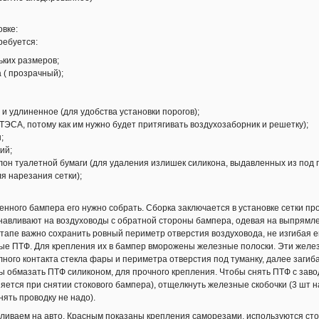
овке:
ребуется:
ких размеров;
( прозрачный);
 удлиненное (для удобства установки порогов);
СА, потому как им нужно будет притягивать воздухозаборник и решетку);
;
ий;
он туалетной бумаги (для удаления излишек силикона, выдавленных из под 
 нарезания сетки);
нного бампера его нужно собрать. Сборка заключается в установке сетки пр
навливают на воздуховоды с обратной стороны бампера, одевая на выпрямле
 этапе важно сохранить ровный периметр отверстия воздуховода, не изгибая е
ые ПТФ. Для крепления их в бампер вморожены железные полоски. Эти желез
ного контакта стекла фары и периметра отверстия под туманку, далее загибае
ы обмазать ПТФ силиконом, для прочного крепления. Чтобы снять ПТФ с зав
ется при снятии стокового бампера), отщелкнуть железные скобочки (3 шт н
нять проводку не надо).
иваем на авто. Красным показаны крепления саморезами, используются сток