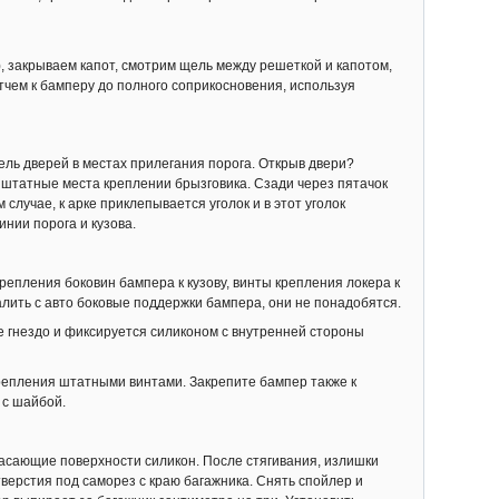
), закрываем капот, смотрим щель между решеткой и капотом,
тчем к бамперу до полного соприкосновения, используя
ель дверей в местах прилегания порога. Открыв двери?
 штатные места креплении брызговика. Сзади через пятачок
 случае, к арке приклепывается уголок и в этот уголок
нии порога и кузова.
репления боковин бампера к кузову, винты крепления локера к
алить с авто боковые поддержки бампера, они не понадобятся.
е гнездо и фиксируется силиконом с внутренней стороны
репления штатными винтами. Закрепите бампер также к
 с шайбой.
касающие поверхности силикон. После стягивания, излишки
тверстия под саморез с краю багажника. Снять спойлер и