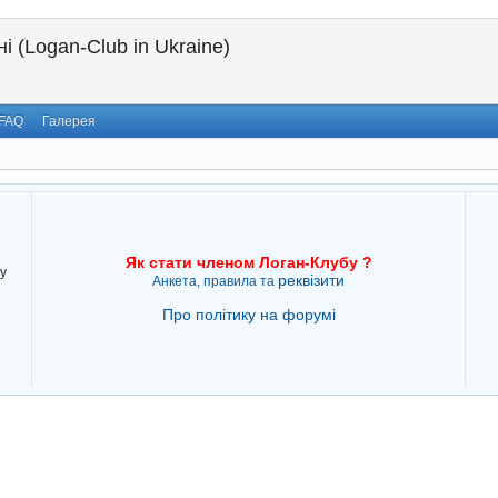
і (Logan-Club in Ukraine)
FAQ
Галерея
Як стати членом Логан-Клубу ?
у
реквізити
Анкета, правила та
Про політику на форумі