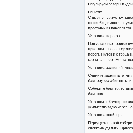
Регулируем зазоры выдви
Решетка
Снизу по периметру нанос
по необходимости регулир
проставки из пенопласта.
Установка порогов.
При установке порогов ну
приставить порог, верхне
порога в кузов и с торца 
крепится порог. Места, п
Установка заднего бампер
Снимите задний штатный б
бамперу, ослабив пять ви
Соберите бампер, вставив
бампера.
Установите бампер, не з
усилителю задка через бо
Установка спойлера.
Перед установкой соберит
силикона удалить. Прилож