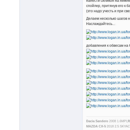
нанести силикон на нижню
спойлер, притянув его к 
(это надо учесть и при с
Делаем несколько шагов н
Наслаждайтесь...
добавления к обвесам на 
Dacia Sandero
2008 1.6MPI,
R
MAZDA CX-5
2018 2.5 SKYA