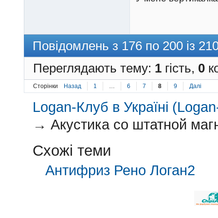
Повідомлень з 176 по 200 із 21
Переглядають тему:
1
гість,
0
ко
Сторінки
Назад
1
…
6
7
8
9
Далі
Logan-Клуб в Україні (Logan-
→
Акустика со штатной маг
Схожі теми
Антифриз Рено Логан2