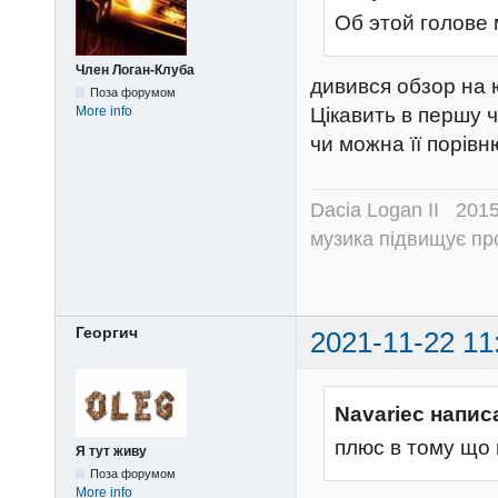
Об этой голове 
Член Логан-Клуба
дивився обзор на ю
Поза форумом
Цікавить в першу ч
More info
чи можна її порів
Dacia Logan II 201
музика підвищує пр
Георгич
2021-11-22 11
Navariec напис
плюс в тому що 
Я тут живу
Поза форумом
More info