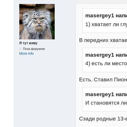
masergey1 нап
1) хватает ли г
В передних хвата
Я тут живу
Поза форумом
More info
masergey1 нап
4) есть ли мест
Есть. Ставил Пион
masergey1 нап
И становятся ли
Сзади родные 13-е