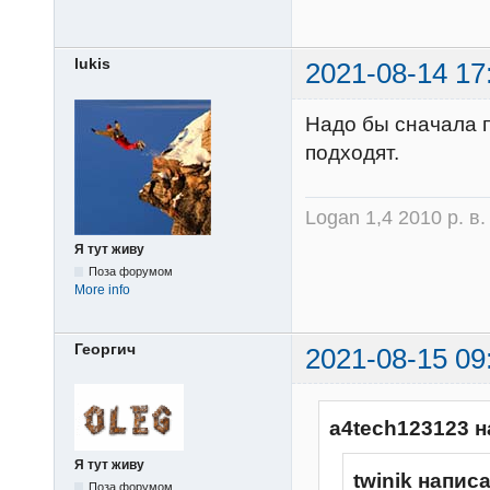
lukis
2021-08-14 17
Надо бы сначала п
подходят.
Logan 1,4 2010 р. в
Я тут живу
Поза форумом
More info
Георгич
2021-08-15 09
a4tech123123 н
Я тут живу
twinik написа
Поза форумом