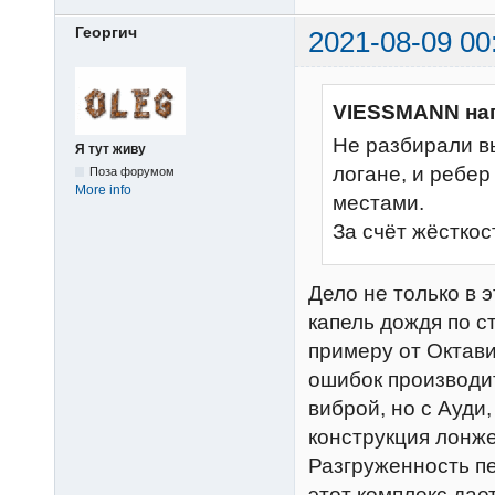
Георгич
2021-08-09 00
VIESSMANN на
Не разбирали в
Я тут живу
логане, и ребер
Поза форумом
More info
местами.
За счёт жёсткос
Дело не только в э
капель дождя по ст
примеру от Октав
ошибок производи
виброй, но с Ауди
конструкция лонже
Разгруженность пе
этот комплекс дае