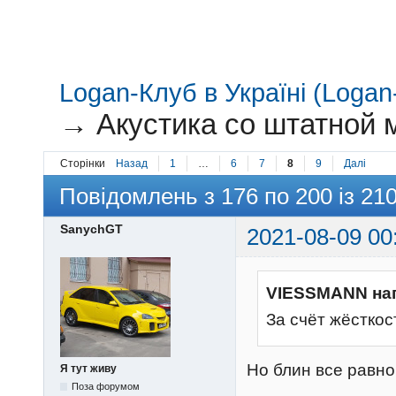
Logan-Клуб в Україні (Logan-
→
Акустика со штатной 
Сторінки
Назад
1
…
6
7
8
9
Далі
Повідомлень з 176 по 200 із 21
SanychGT
2021-08-09 00
VIESSMANN на
За счёт жёсткос
Но блин все равно
Я тут живу
Поза форумом