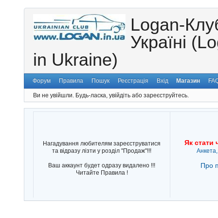
Logan-Клу
Україні (L
in Ukraine)
Форум
Правила
Пошук
Реєстрація
Вхід
Магазин
FA
Ви не увійшли.
Будь-ласка, увійдіть або зареєструйтесь.
Як стати 
Нагадування любителям зареєструватися
та відразу лізти у розділ "Продаж"!!!
Анкета,
Про п
Ваш аккаунт будет одразу видалено !!!
Читайте Правила !