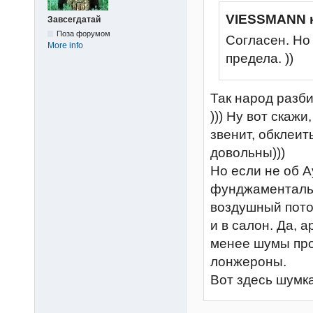
VIESSMANN 
Завсегдатай
Поза форумом
Согласен. Но
More info
предела. ))
Так народ разби
))) Ну вот скаж
звенит, обклеить
довольны)))
Но если не об А
фунджаментальн
воздушный поток
и в салон. Да, 
менее шумы про
лонжероны.
Вот здесь шумк