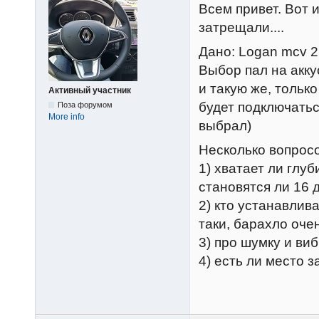
Всем привет. Вот 
затрещали....
Дано: Logan mcv 2
Выбор пал на акку
и такую же, только
Активный участник
будет подключатьс
Поза форумом
More info
выбрал)
Несколько вопросо
1) хватает ли глу
становятся ли 16 
2) кто устанавлив
таки, барахло очен
3) про шумку и ви
4) есть ли место 