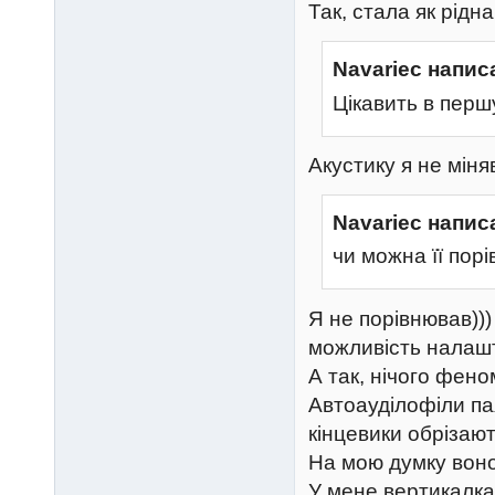
Так, стала як рідна
Navariec напис
Цікавить в перш
Акустику я не міня
Navariec напис
чи можна її пор
Я не порівнював))
можливість налашт
А так, нічого фен
Автоауділофіли пая
кінцевики обрізают
На мою думку воно
У мене вертикал