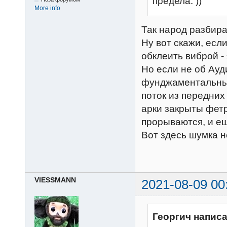
предела. ))
More info
Так народ разбирае
Ну вот скажи, есл
обклеить виброй - 
Но если не об Ауд
фунджаментальные
поток из передних 
арки закрыты фет
прорываются, и ещ
Вот здесь шумка 
VIESSMANN
2021-08-09 00
Георгич написа