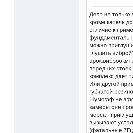
Дело не только в
кроме капель до
отличие к приме
фундаментальны
можно приглушит
глушить виброй
арок,виброокмп
передних стоек 
комплекс дает т
Или другой прим
губчатой резино
Шумофф не эффп
замеры они про
мерса - приглу
вызывают устал
(фатальные 7Гц