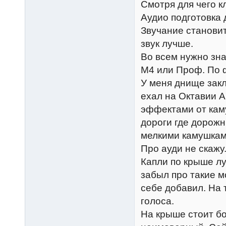
Смотря для чего к
Аудио подготовка 
Звучание становит
звук лучше.
Во всем нужно зна
М4 или Проф. По ф
У меня днище закл
ехал на Октавии А
эффектами от каму
дороги где дорож
мелкими камушками
Про ауди не скажу
Капли по крыше лу
забыл про такие м
себе добавил. На 
голоса.
На крыше стоит бо