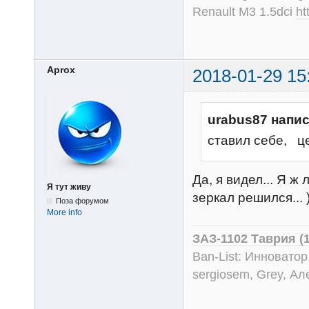
Renault M3 1.5dci
ht
Aprox
2018-01-29 15
urabus87 напис
ставил себе, ц
Да, я видел... Я ж
Я тут живу
зеркал решился... )
Поза форумом
More info
ЗАЗ-1102 Таврия (
Ban-List: Инноватор
sergiosem, Grey, Ал