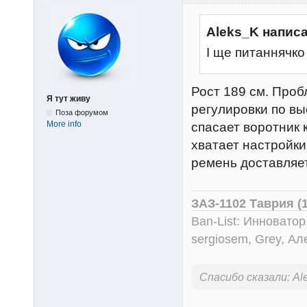
Aleks_K написа
І ще питаннячко -
Рост 189 см. Проб
Я тут живу
регулировки по вы
Поза форумом
More info
спасает воротник к
хватает настройки 
ремень доставляет
ЗАЗ-1102 Таврия (
Ban-List: Инноватор
sergiosem, Grey, Ал
Спасибо сказали:
Al