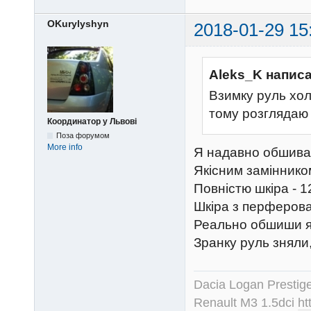
OKurylyshyn
2018-01-29 15
Aleks_K написа
Взимку руль хол
тому розглядаю в
Координатор у Львові
Поза форумом
More info
Я надавно обшивав
Якісним замінником
Повністю шкіра - 1
Шкіра з перферова
Реально обшиши як
Зранку руль зняли
Dacia Logan Prestig
Renault M3 1.5dci
ht