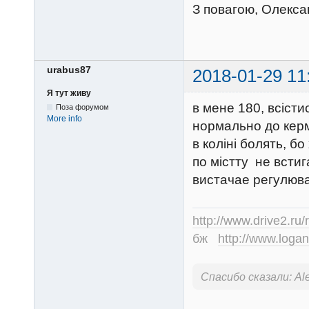
З повагою, Олекса
urabus87
2018-01-29 11
Я тут живу
в мене 180, всісти
Поза форумом
More info
нормально до керма
в коліні болять, б
по містту не встиг
вистачае регулюв
http://www.drive2.ru/
бж
http://www.logan
Спасибо сказали:
Al