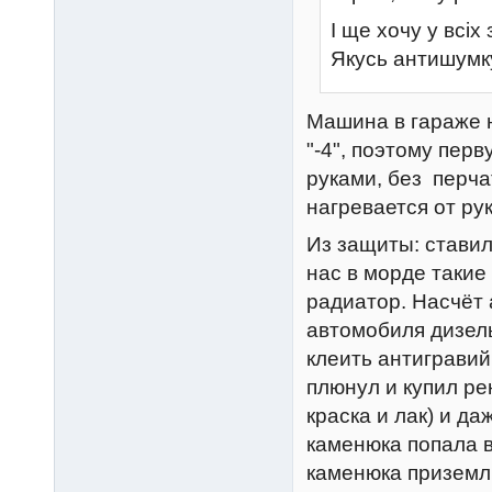
І ще хочу у всі
Якусь антишумку
Машина в гараже 
"-4", поэтому пер
руками, без перча
нагревается от рук
Из защиты: ставил
нас в морде такие
радиатор. Насчёт 
автомобиля дизел
клеить антигравий
плюнул и купил ре
краска и лак) и да
каменюка попала в 
каменюка приземли