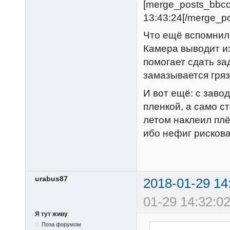
[merge_posts_bbc
13:43:24[/merge_p
Что ещё вспомнил
Камера выводит и
помогает сдать зад
замазывается гряз
И вот ещё: с заво
пленкой, а само с
летом наклеил плё
ибо нефиг рискова
urabus87
2018-01-29 14
01-29 14:32:02
Я тут живу
Поза форумом