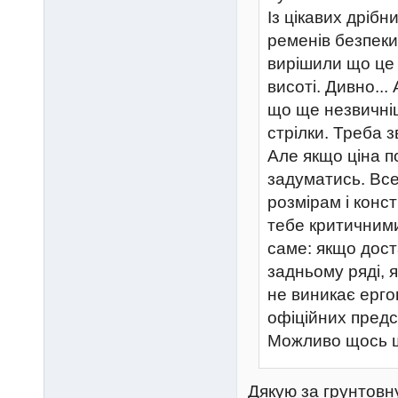
Із цікавих дріб
ременів безпеки
вирішили що це 
висоті. Дивно..
що ще незвичніш
стрілки. Треба 
Але якщо ціна п
задуматись. Все
розмірам і конс
тебе критичними
саме: якщо дост
задньому ряді, 
не виникає ерг
офіційних предс
Можливо щось щ
Дякую за грунтовну