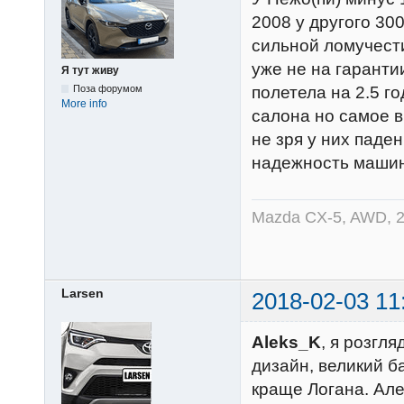
2008 у другого 30
сильной ломучести
уже не на гаранти
Я тут живу
Поза форумом
полетела на 2.5 г
More info
салона но самое в
не зря у них паде
надежность машин
Mazda CX-5, AWD, 2
Larsen
2018-02-03 11
Aleks_K
, я розгл
дизайн, великий ба
краще Логана. Але