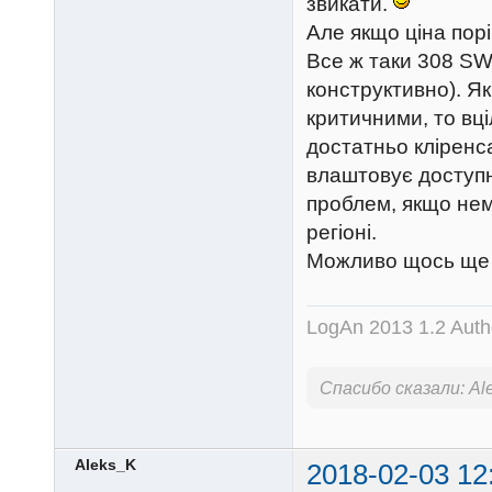
звикати.
Але якщо ціна пор
Все ж таки 308 SW
конструктивно). Я
критичними, то вц
достатньо кліренс
влаштовує доступн
проблем, якщо нем
регіоні.
Можливо щось ще з
LogAn 2013 1.2 Auth
Спасибо сказали:
Al
Aleks_K
2018-02-03 12