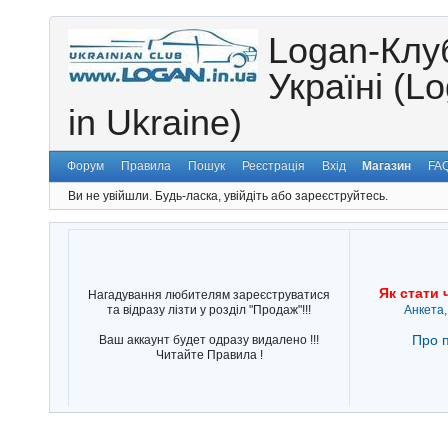
Logan-Клу
Україні (L
in Ukraine)
Форум
Правила
Пошук
Реєстрація
Вхід
Магазин
FA
Ви не увійшли.
Будь-ласка, увійдіть або зареєструйтесь.
Як стати 
Нагадування любителям зареєструватися
та відразу лізти у розділ "Продаж"!!!
Анкета,
Про п
Ваш аккаунт будет одразу видалено !!!
Читайте Правила !