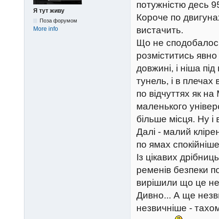
потужністю десь 9
Я тут живу
Короче по двигунах
Поза форумом
вистачить.
More info
Що не сподобалось 
розміститись явно 
довжині, і ніша пі
тунель, і в плечах
по відчуттях як на
маленького універс
більше місця. Ну і 
Далі - малий кліре
по ямах спокійніше
Із цікавих дрібни
ременів безпеки п
вирішили що це не 
Дивно... А ще нез
незвичніше - тахо