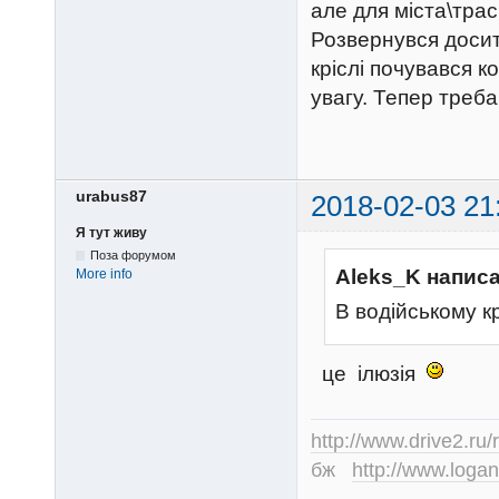
але для міста\трас
Розвернувся досит
кріслі почувався 
увагу. Тепер треба
urabus87
2018-02-03 21
Я тут живу
Поза форумом
Aleks_K написа
More info
В водійському к
це ілюзія
http://www.drive2.ru/
бж
http://www.logan