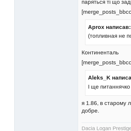
паряться ті що зад
[merge_posts_bbco
Aprox написав:
(топливная не п
Континенталь
[merge_posts_bbco
Aleks_K написа
І ще питаннячко -
я 1.86, в старому 
добре.
Dacia Logan Prestig