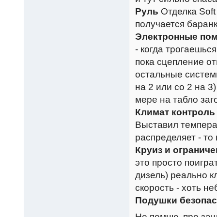
Руль
Отделка Soft
получается баранк
Электронные по
- когда трогаешься
пока сцепление от
остальные системы
на 2 или со 2 на 
мере на табло заг
Климат контроль
Выставил температ
распределяет - то в
Круиз и ограниче
это просто поиграт
дизель) реально к
скорость - хоть не
Подушки безопас
Не помню, про за