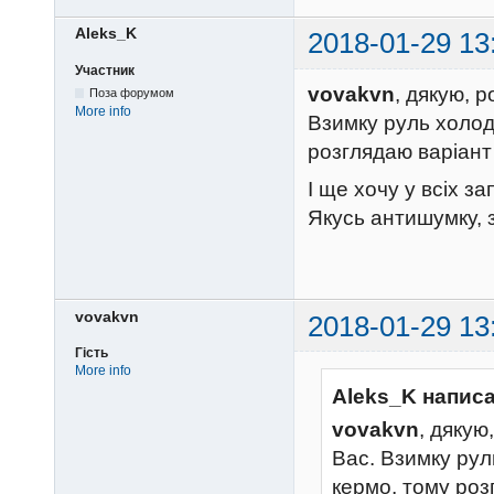
Aleks_K
2018-01-29 13
Участник
vovakvn
, дякую, 
Поза форумом
More info
Взимку руль холод
розглядаю варіант 
І ще хочу у всіх 
Якусь антишумку, 
vovakvn
2018-01-29 13
Гість
More info
Aleks_K написа
vovakvn
, дякую
Вас. Взимку рул
кермо, тому роз