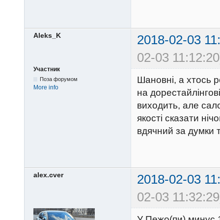
Aleks_K
2018-02-03 11
02-03 11:12:20
Участник
Шановні, а хтось 
Поза форумом
More info
на дорестайлінгов
виходить, але сал
якості сказати ніч
вдячний за думки 
alex.cver
2018-02-03 11
02-03 11:32:29
У Пежо(пи) минус 