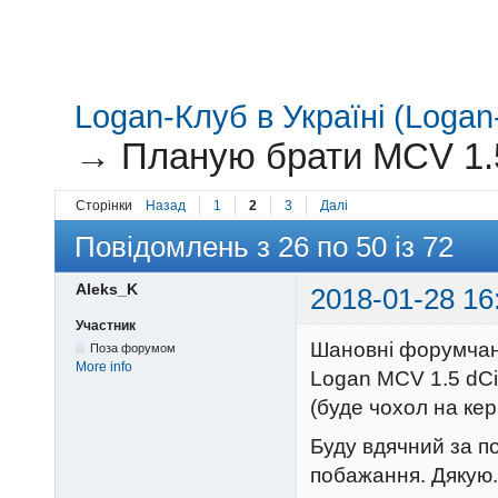
Logan-Клуб в Україні (Logan-
→
Планую брати MCV 1.5 
Сторінки
Назад
1
2
3
Далі
Повідомлень з 26 по 50 із 72
Aleks_K
2018-01-28 16
Участник
Шановні форумчан
Поза форумом
More info
Logan MCV 1.5 dCi 
(буде чохол на ке
Буду вдячний за п
побажання. Дякую.