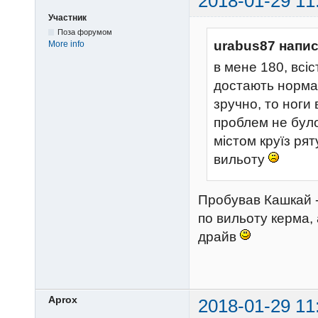
2018-01-29 11
Участник
Поза форумом
urabus87 напис
More info
в мене 180, всіс
достають нормал
зручно, то ноги в
проблем не було
містом круїз ря
вильоту
Пробував Кашкай - 
по вильоту керма, 
драйв
Aprox
2018-01-29 11