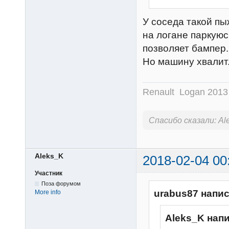
У соседа такой пы
на логане паркуюс
позволяет бампер.
Но машину хвалит.
Renault Logan 201
Спасибо сказали:
Al
Aleks_K
2018-02-04 00
Участник
Поза форумом
urabus87 напис
More info
Aleks_K нап