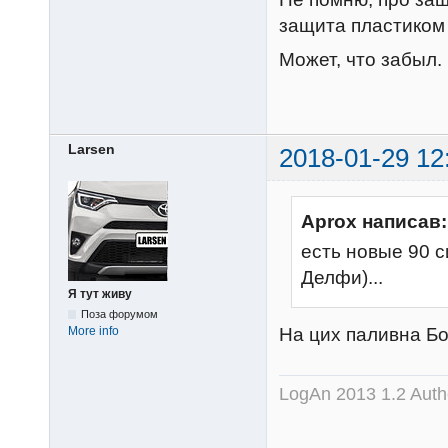
защита пластиком 
Может, что забыл.
Larsen
2018-01-29 12
Aprox написав:
есть новые 90 с
Делфи)...
Я тут живу
Поза форумом
На цих паливна Б
More info
LogAn 2013 1.2 Auth