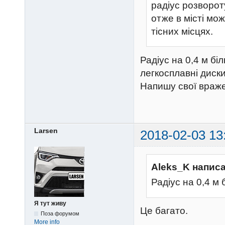
радіус розворот
отже в місті мо
тісних місцях.
Радіус на 0,4 м бі
легкосплавні диски
Напишу свої враже
Larsen
2018-02-03 13
Aleks_K написа
Радіус на 0,4 м
Я тут живу
Це багато.
Поза форумом
More info