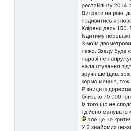
рестайлінгу 2014 р
Витрати на рівні д
подивитись як пов
Кліренс десь 150.
Їздитиму переважн
З моїм двометрови
пежо. Ззаду буде с
наразі не напружу
налаштування підт
зручніше (див. зрі
кермо менше, тож д
Різниця із дорест
близько 70 000 гр
Із того що не спод
і дійсно малувато 
але це не крити
У 2 знайомих пежо