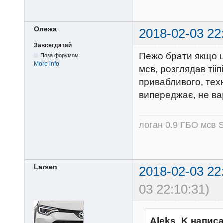
Олежа
2018-02-03 22
Завсегдатай
Пежо брати якщо ці
Поза форумом
More info
мсв, розглядав тііп
привабливого, тех
випереджає, не ва
логан 0.9 ГБО мсв S
Larsen
2018-02-03 22
03 22:10:31)
Aleks_K написа