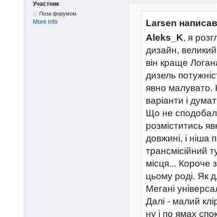
Участник
Поза форумом
Larsen написав
More info
Aleks_K
, я роз
дизайн, великий
він краще Логан
дизель потужніс
явно малувато. 
варіанти і думат
Що не сподобало
розміститись явн
довжині, і ніша 
трансмісійний т
місця... Короче 
цьому роді. Як 
Мегані універсал
Далі - малий клі
ну і по ямах спо