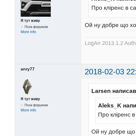
Про кліренс в с
Я тут живу
Ой ну добре що хо
Поза форумом
More info
LogAn 2013 1.2 Auth
anry77
2018-02-03 22
Larsen написав
Я тут живу
Aleks_K нап
Поза форумом
More info
Про кліренс в
Ой ну добре що