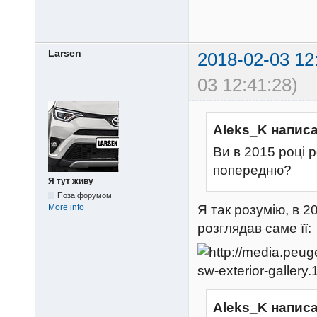
Larsen
2018-02-03 12
03 12:41:28)
Aleks_K написа
Ви в 2015 році 
попередню?
Я тут живу
Поза форумом
Я так розумію, в 2
More info
розглядав саме її:
Aleks_K написа