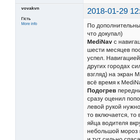
vovakvn
2018-01-29 12
Гість
More info
По дополнительным
что докупал)
MediNav
с навигац
шести месяцев по
успел. Навигацией
других городах си
взгляд) на экран 
всё время к MediNa
Подогрев
передни
сразу оценил попо
левой рукой нужн
то включается, то
яйца водителя вкр
небольшой мороз 
и тут сильно спаса