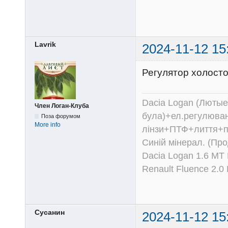
Lavrik
2024-11-12 15
Регулятор холосто
Dacia Logan (Лютые 
Член Логан-Клуба
була)+ел.регулюван
Поза форумом
More info
лінзи+ПТФ+лиття+п
Синій мінерал. (Пр
Dacia Logan 1.6 MT
Renault Fluence 2.
Сусанин
2024-11-12 15