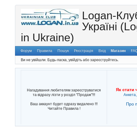
Logan-Клу
Україні (L
in Ukraine)
Форум
Правила
Пошук
Реєстрація
Вхід
Магазин
FA
Ви не увійшли.
Будь-ласка, увійдіть або зареєструйтесь.
Як стати 
Нагадування любителям зареєструватися
та відразу лізти у розділ "Продаж"!!!
Анкета,
Про п
Ваш аккаунт будет одразу видалено !!!
Читайте Правила !