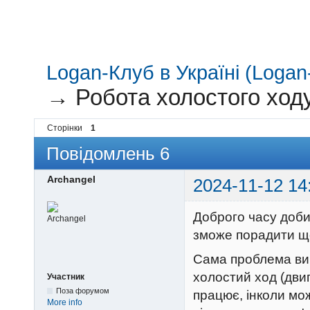
Logan-Клуб в Україні (Logan-
→
Робота холостого ход
Сторінки
1
Повідомлень 6
Archangel
2024-11-12 14
Доброго часу доби
зможе порадити щ
Сама проблема виг
холостий ход (двиг
Участник
Поза форумом
працює, інколи мо
More info