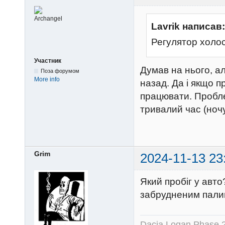
Lavrik написав:
Регулятор холо
Участник
Думав на нього, ал
Поза форумом
More info
назад. Да і якщо п
працювати. Пробле
тривалий час (ночу
Grim
2024-11-13 23
Який пробіг у авт
забрудненим пали
Dacia Logan Phase 