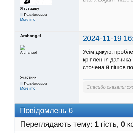
Я тут живу
Поза форумом
More info
Archangel
2024-11-19 16
Усім дякую, пробл
кріплення датчика 
сточена й пішов по
Участник
Поза форумом
Спасибо сказали:
ся
More info
Повідомлень 6
Переглядають тему:
1
гість,
0
ко