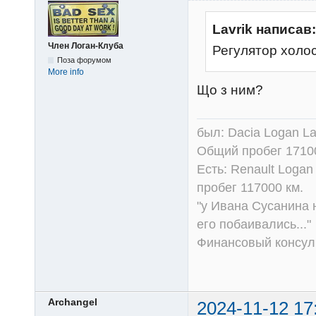
Lavrik написав:
Член Логан-Клуба
Регулятор холо
Поза форумом
More info
Що з ним?
был: Dacia Logan La
Общий пробег 1710
Есть: Renault Logan
пробег 117000 км.
"у Ивана Сусанина 
его побаивались..."
Финансовый консульт
Archangel
2024-11-12 17