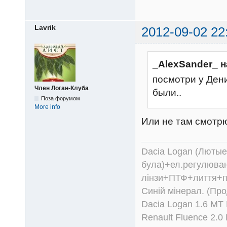
Lavrik
2012-09-02 22
_AlexSander_ н
посмотри у Ден
Член Логан-Клуба
были..
Поза форумом
More info
Или не там смотрю
Dacia Logan (Лютые 
була)+ел.регулюван
лінзи+ПТФ+лиття+п
Синій мінерал. (Пр
Dacia Logan 1.6 MT
Renault Fluence 2.