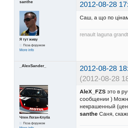
santhe
2012-08-28 17
Саш, а що по ціна
renault laguna grandt
Я тут живу
Поза форумом
More info
_AlexSander_
2012-08-28 18
(2012-08-28 18
AleX_FZS
это в ру
сообщении ) Можно
некрашенный (цен
santhe
Саня, скажи
Член Логан-Клуба
Поза форумом
More info