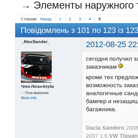
→
Элементы наружного т
Сторінки
Назад
1
2
3
4
5
Повідомлень з 101 по 123 із 12
_AlexSander_
2012-08-25 22
сегодня получил з
заказчикам
кроме тех предлож
возможность заказ
Член Логан-Клуба
аналогичные санде
Поза форумом
More info
бампер и незащищ
багажника.
Dacia Sandero
2008
2007 1.6,
VW Tiguan