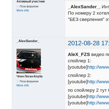
Активный участник
_AlexSander_
, Ин
Поза форумом
More info
По номеру 2 хотел
"БЕЗ сверления" 
_AlexSander_
2012-08-28 17
AleX_FZS
видео п
спойлер 1:
[youtube]
http://ww
спойлер 2:
Член Логан-Клуба
[youtube]
http://ww
Поза форумом
More info
по спойлеру 2 тут
[youtube]
http://w
[youtube]
http://ww