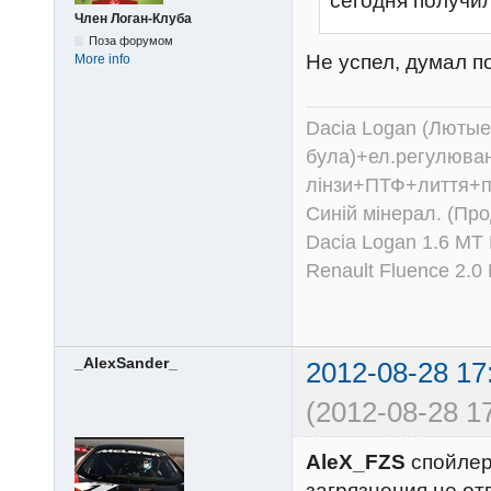
сегодня получи
Член Логан-Клуба
Поза форумом
Не успел, думал п
More info
Dacia Logan (Лютые 
була)+ел.регулюван
лінзи+ПТФ+лиття+п
Синій мінерал. (Пр
Dacia Logan 1.6 MT
Renault Fluence 2.
_AlexSander_
2012-08-28 17
(2012-08-28 17
AleX_FZS
спойлер 
загрязнения не от