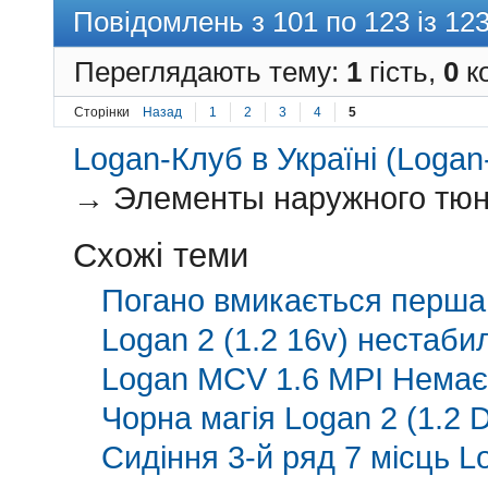
Повідомлень з 101 по 123 із 12
Переглядають тему:
1
гість,
0
ко
Сторінки
Назад
1
2
3
4
5
Logan-Клуб в Україні (Logan-
→
Элементы наружного тюни
Схожі теми
Погано вмикається перша 
Logan 2 (1.2 16v) нестаб
Logan MCV 1.6 MPI Немає 
Чорна магія Logan 2 (1.2 
Сидіння 3-й ряд 7 місць L