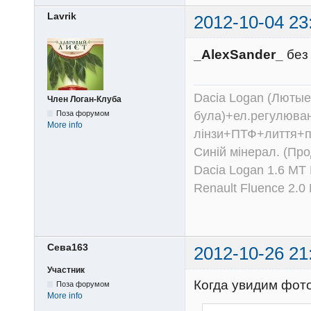
Lavrik
2012-10-04 23
_AlexSander_
без 
Dacia Logan (Лютые 
Член Логан-Клуба
була)+ел.регулюван
Поза форумом
More info
лінзи+ПТФ+лиття+п
Синій мінерал. (Пр
Dacia Logan 1.6 MT
Renault Fluence 2.
Сева163
2012-10-26 21
Участник
Когда увидим фот
Поза форумом
More info