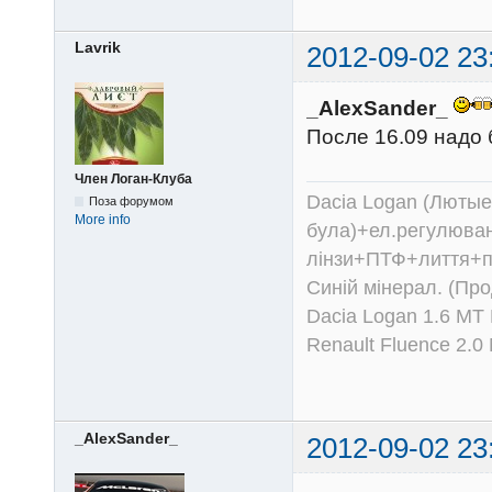
Lavrik
2012-09-02 23
_AlexSander_
После 16.09 надо 
Член Логан-Клуба
Dacia Logan (Лютые 
Поза форумом
More info
була)+ел.регулюван
лінзи+ПТФ+лиття+п
Синій мінерал. (Пр
Dacia Logan 1.6 MT
Renault Fluence 2.
_AlexSander_
2012-09-02 23