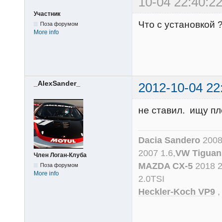
10-04 22:40:22
Участник
Что с установкой 
Поза форумом
More info
_AlexSander_
2012-10-04 22
не ставил. ищу пл
Dacia Sandero
2008
2007 1.6,
VW Tiguan
Член Логан-Клуба
MAZDA CX-5
2018 
Поза форумом
More info
2.0TSI
Heckler-Koch VP9