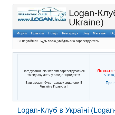
Logan-Клуб
Ukraine)
Форум
Правила
Пошук
Реєстрація
Вхід
Магазин
FA
Ви не увійшли.
Будь-ласка, увійдіть або зареєструйтесь.
Як стати 
Нагадування любителям зареєструватися
та відразу лізти у розділ "Продаж"!!!
Анкета,
Про п
Ваш аккаунт будет одразу видалено !!!
Читайте Правила !
Logan-Клуб в Україні (Logan-