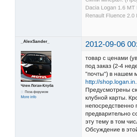
Dacia Logan 1.6 MT
Renault Fluence 2.
_AlexSander_
2012-09-06 00
товар с ценами (у
под заказ (2-4 не
"почты") в нашем 
http://shop.logan.i
Член Логан-Клуба
Предусмотрены ски
Поза форумом
клубной карты. Кр
More info
непосредственно 
предварительно со
эту тему в том чис
Обсуждение в этой