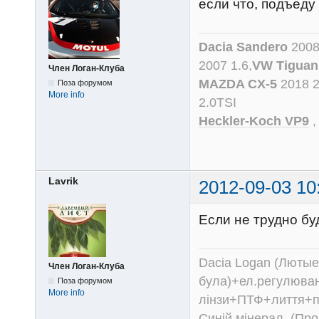
если что, подъеду 
Dacia Sandero
2008
2007 1.6,
VW Tiguan
Член Логан-Клуба
MAZDA CX-5
2018 
Поза форумом
More info
2.0TSI
Heckler-Koch VP9
Lavrik
2012-09-03 10
Если не трудно б
Dacia Logan (Лютые 
Член Логан-Клуба
була)+ел.регулюван
Поза форумом
More info
лінзи+ПТФ+лиття+п
Синій мінерал. (Пр