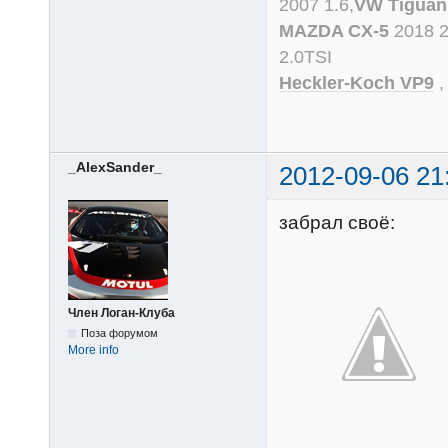
2007 1.6,
VW Tiguan
MAZDA CX-5
2018 
2.0TSI
Heckler-Koch VP9
_AlexSander_
2012-09-06 21
забрал своё:
Член Логан-Клуба
Поза форумом
More info