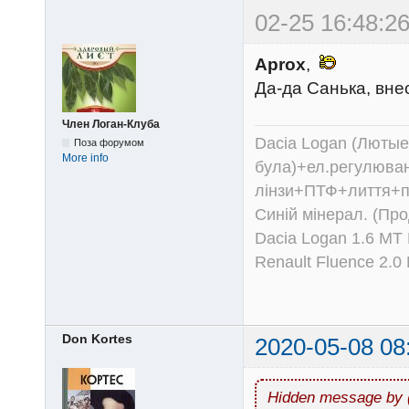
02-25 16:48:26
Aprox
,
Да-да Санька, вне
Член Логан-Клуба
Dacia Logan (Лютые 
Поза форумом
More info
була)+ел.регулюван
лінзи+ПТФ+лиття+п
Синій мінерал. (Пр
Dacia Logan 1.6 MT
Renault Fluence 2.
Don Kortes
2020-05-08 08
Hidden message by 