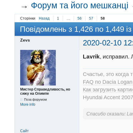
→
Форум та його мешканці
Сторінки
Назад
1
…
56
57
58
Повідомлень з 1,426 по 1,449 із
Zevs
2020-02-10 12
Lavrik
, исправил.
Счастье, это когда т
FAQ по Dacia Logan
Как загрузить карт
Мистер Справедливость, но
сижу на Олимпе
Hyundai Accent 2007
Поза форумом
More info
Спасибо сказали:
La
Сайт