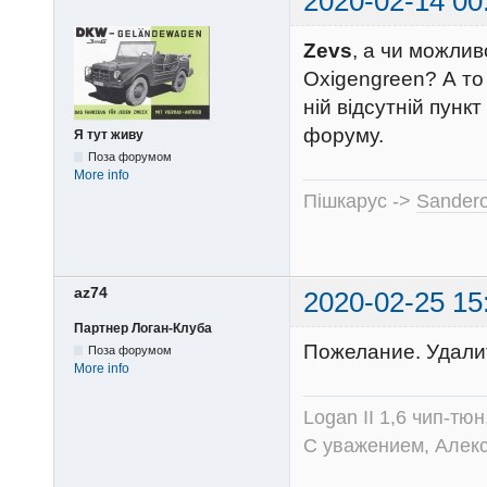
2020-02-14 00
Zevs
, а чи можлив
Oxigengreen? А то
ній відсутній пунк
форуму.
Я тут живу
Поза форумом
More info
Пішкарус ->
Sandero
az74
2020-02-25 15
Партнер Логан-Клуба
Пожелание. Удалит
Поза форумом
More info
Logan II 1,6 чип-тю
С уважением, Алек