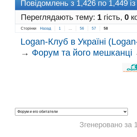
Повідомлень з 1,426 по 1,449 із
Переглядають тему:
1
гість,
0
ко
Сторінки
Назад
1
…
56
57
58
Logan-Клуб в Україні (Logan-
→
Форум та його мешканці
Згенеровано за 1