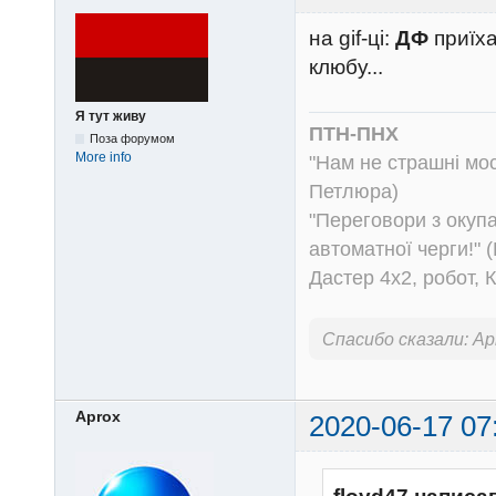
на gif-ці:
ДФ
приїха
клюбу...
Я тут живу
ПТН-ПНХ
Поза форумом
More info
"Нам не страшні моск
Петлюра)
"Переговори з окуп
автоматної черги!" (
Дастер 4х2, робот, 
Спасибо сказали:
Ap
Aprox
2020-06-17 07