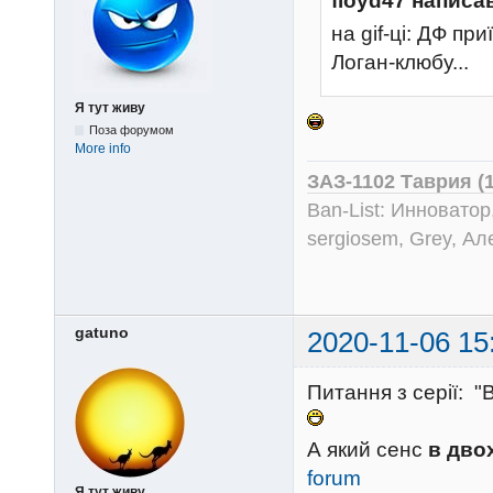
floyd47 написа
на gif-ці: ДФ пр
Логан-клюбу...
Я тут живу
Поза форумом
More info
ЗАЗ-1102 Таврия (
Ban-List: Инноватор
sergiosem, Grey, Ал
gatuno
2020-11-06 15
Питання з серії: "
А який сенс
в дво
forum
Я тут живу