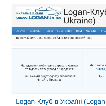
Logan-Клуб
Ukraine)
Форум
Правила
Пошук
Реєстрація
Вхід
Магазин
FA
Ви не увійшли.
Будь-ласка, увійдіть або зареєструйтесь.
Як стати 
Нагадування любителям зареєструватися
та відразу лізти у розділ "Продаж"!!!
Анкета,
Про п
Ваш аккаунт будет одразу видалено !!!
Читайте Правила !
Logan-Клуб в Україні (Logan-