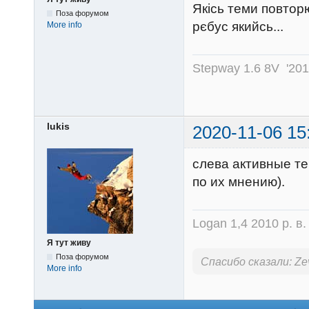
Якісь теми повторю
Поза форумом
рєбус якийсь...
More info
Stepway 1.6 8V '20
lukis
2020-11-06 15
слева активные т
по их мнению).
Logan 1,4 2010 р. в
Я тут живу
Поза форумом
Спасибо сказали:
Ze
More info