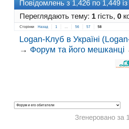
Повідомлень з 1,426 по 1,449 із
Переглядають тему:
1
гість,
0
ко
Сторінки
Назад
1
…
56
57
58
Logan-Клуб в Україні (Logan-
→
Форум та його мешканці
Згенеровано за 1