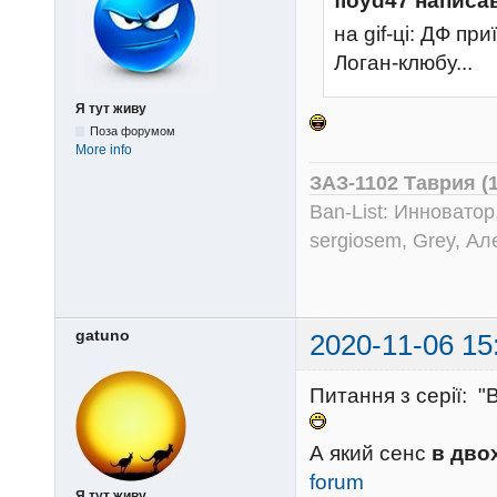
floyd47 написа
на gif-ці: ДФ пр
Логан-клюбу...
Я тут живу
Поза форумом
More info
ЗАЗ-1102 Таврия (
Ban-List: Инноватор
sergiosem, Grey, Ал
gatuno
2020-11-06 15
Питання з серії: "
А який сенс
в дво
forum
Я тут живу