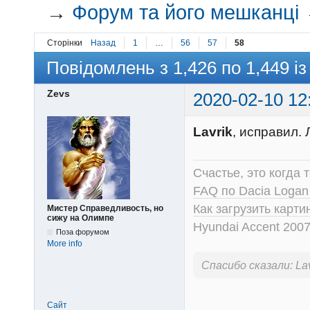
→
Форум та його мешканці
Сторінки
Назад
1
…
56
57
58
Повідомлень з 1,426 по 1,449 із
Zevs
2020-02-10 12
Lavrik
, исправил.
Счастье, это когда т
FAQ по Dacia Logan
Как загрузить карт
Мистер Справедливость, но
сижу на Олимпе
Hyundai Accent 2007
Поза форумом
More info
Спасибо сказали:
La
Сайт