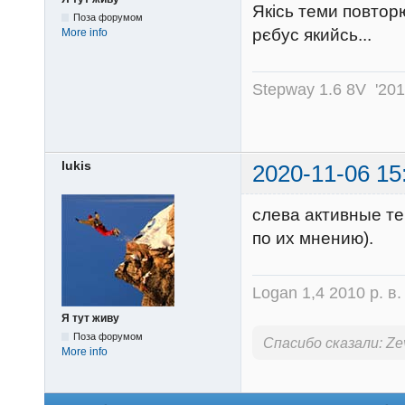
Якісь теми повторю
Поза форумом
рєбус якийсь...
More info
Stepway 1.6 8V '20
lukis
2020-11-06 15
слева активные т
по их мнению).
Logan 1,4 2010 р. в
Я тут живу
Поза форумом
Спасибо сказали:
Ze
More info