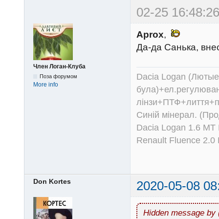
02-25 16:48:26
Aprox
,
Да-да Санька, вне
Член Логан-Клуба
Dacia Logan (Лютые 
Поза форумом
More info
була)+ел.регулюван
лінзи+ПТФ+лиття+п
Синій мінерал. (Пр
Dacia Logan 1.6 MT
Renault Fluence 2.
Don Kortes
2020-05-08 08
Hidden message by 