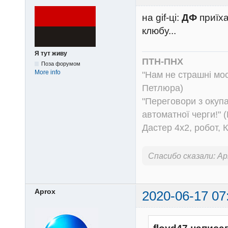
на gif-ці:
ДФ
приїха
клюбу...
Я тут живу
ПТН-ПНХ
Поза форумом
More info
"Нам не страшні моск
Петлюра)
"Переговори з окуп
автоматної черги!" (
Дастер 4х2, робот, 
Спасибо сказали:
Ap
Aprox
2020-06-17 07