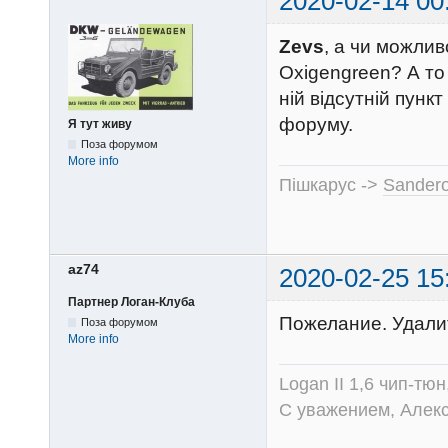
2020-02-14 00
Zevs
, а чи можлив
Oxigengreen? А то
ній відсутній пунк
форуму.
Я тут живу
Поза форумом
More info
Пішкарус ->
Sandero
az74
2020-02-25 15
Партнер Логан-Клуба
Пожелание. Удалит
Поза форумом
More info
Logan II 1,6 чип-тю
С уважением, Алек