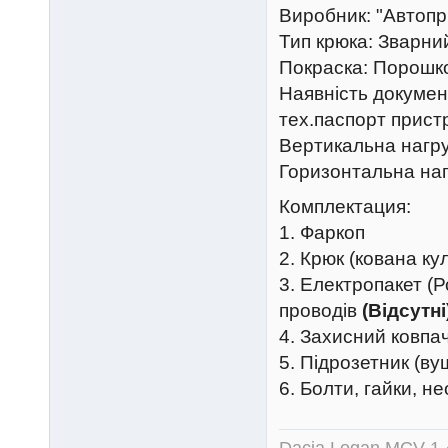
Виробник: "Автопр
Тип крюка: Зварни
Покраска: Порошко
Наявність документ
тех.паспорт прист
Вертикальна нагруз
Горизонтальна наг
Комплектация:
1. Фаркоп
2. Крюк (кована ку
3. Електропакет (Р
проводів
(Відсутні
4. Захисний ковпа
5. Підрозетник (ву
6. Болти, гайки, н