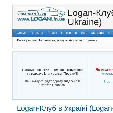
Logan-Клуб
Ukraine)
Форум
Правила
Пошук
Реєстрація
Вхід
Магазин
FA
Ви не увійшли.
Будь-ласка, увійдіть або зареєструйтесь.
Як стати 
Нагадування любителям зареєструватися
та відразу лізти у розділ "Продаж"!!!
Анкета,
Про п
Ваш аккаунт будет одразу видалено !!!
Читайте Правила !
Logan-Клуб в Україні (Logan-