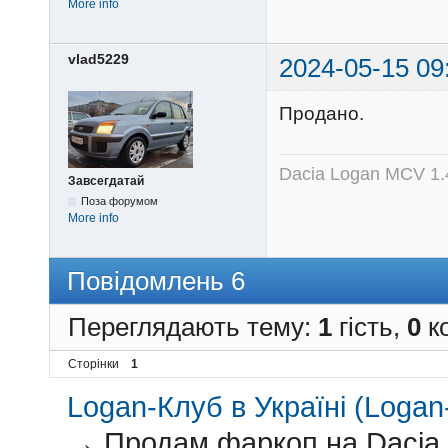
More info
vlad5229
2024-05-15 09
Продано.
Dacia Logan MCV 1.4
Завсегдатай
Поза форумом
More info
Повідомлень 6
Переглядають тему:
1
гість,
0
ко
Сторінки
1
Logan-Клуб в Україні (Logan-
→
Продам фаркоп на Dacia 