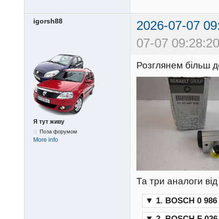
igorsh88
2026-07-07 09
07-07 09:28:20
Розглянем більш д
Я тут живу
Поза форумом
More info
Та три аналоги ві
▼
1. BOSCH 0 986 
▼
2. BOSCH F 026 