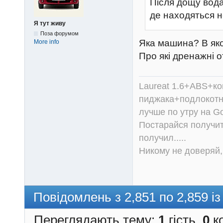
Після дощу вода
де находяться н
Я тут живу
Поза форумом
Яка машина? В яко
More info
Про які дренажні 
Laureat 1.6+ABS+к
пиджака+подлокотни
лучше по утру на Go
Постарайся получит
получил.....
Никому не доверяй, 
Повідомлень з 2,851 по 2,859 із
Переглядають тему:
1
гість,
0
ко