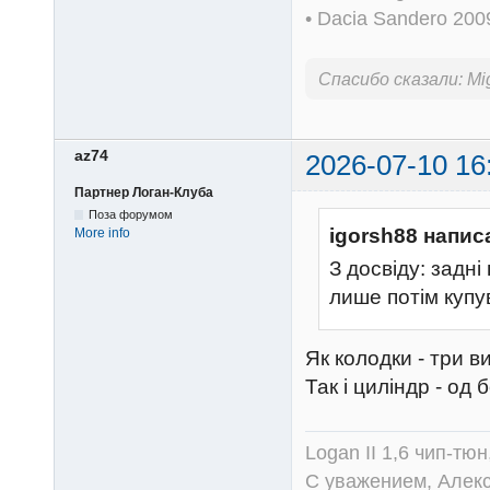
• Dacia Sandero 20
Спасибо сказали:
Mi
az74
2026-07-10 16
Партнер Логан-Клуба
Поза форумом
igorsh88 напис
More info
З досвіду: задні
лише потім купу
Як колодки - три в
Так і циліндр - од
Logan II 1,6 чип-тю
С уважением, Алек