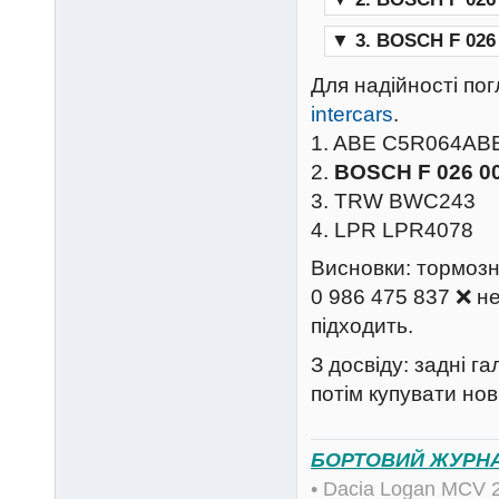
▼
3. BOSCH F 026 
Для надійності по
intercars
.
1. ABE C5R064AB
2.
BOSCH F 026 0
3. TRW BWC243
4. LPR LPR4078
Висновки: тормозн
0 986 475 837 ❌ н
підходить.
З досвіду: задні г
потім купувати нов
БОРТОВИЙ ЖУРН
• Dacia Logan MCV 