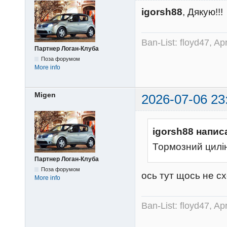
igorsh88
, Дякую!!!
Ban-List: floyd47, A
Партнер Логан-Клуба
Поза форумом
More info
Migen
2026-07-06 23
igorsh88 напис
Тормозний цилін
Партнер Логан-Клуба
Поза форумом
ось тут щось не сх
More info
Ban-List: floyd47, A