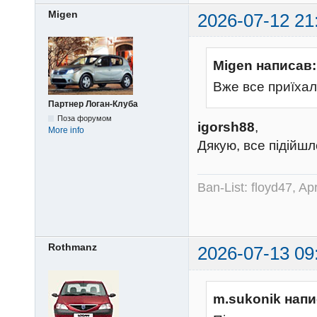
Migen
2026-07-12 21
Migen написав:
Вже все приїхал
Партнер Логан-Клуба
Поза форумом
igorsh88
,
More info
Дякую, все підійшл
Ban-List: floyd47, A
Rothmanz
2026-07-13 09
m.sukonik напи