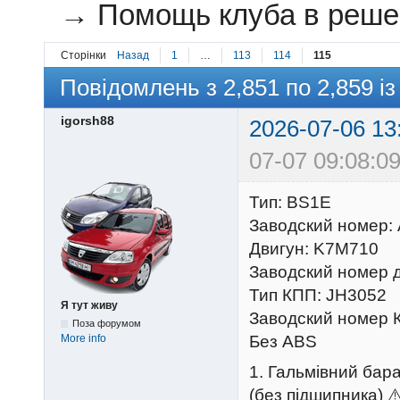
→
Помощь клуба в решен
Сторінки
Назад
1
…
113
114
115
Повідомлень з 2,851 по 2,859 із
igorsh88
2026-07-06 13
07-07 09:08:09
Тип: BS1E
Заводский номер:
Двигун: K7M710
Заводский номер 
Тип КПП: JH3052
Я тут живу
Заводский номер 
Поза форумом
More info
Без ABS
1. Гальмівний бар
(без підшипника) ⚠