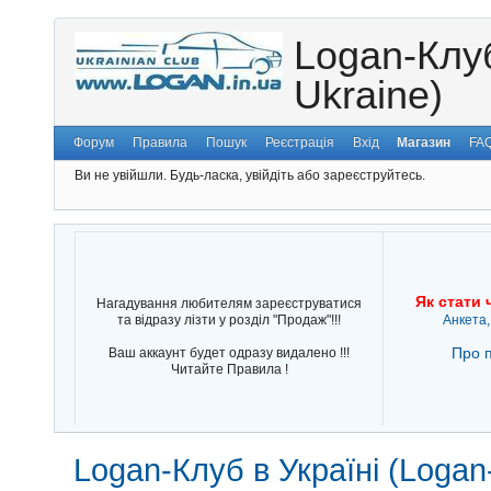
Logan-Клуб
Ukraine)
Форум
Правила
Пошук
Реєстрація
Вхід
Магазин
FA
Ви не увійшли.
Будь-ласка, увійдіть або зареєструйтесь.
Як стати 
Нагадування любителям зареєструватися
та відразу лізти у розділ "Продаж"!!!
Анкета,
Про п
Ваш аккаунт будет одразу видалено !!!
Читайте Правила !
Logan-Клуб в Україні (Logan-