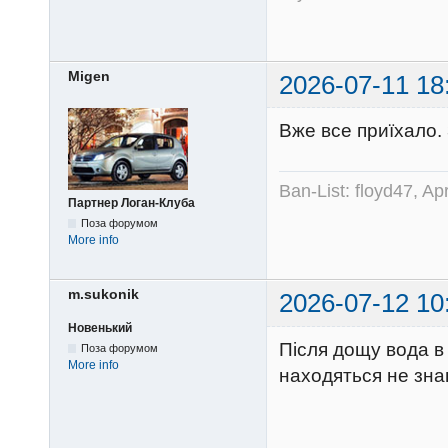
Migen
2026-07-11 18
Вже все приїхало.
Ban-List: floyd47, A
Партнер Логан-Клуба
Поза форумом
More info
m.sukonik
2026-07-12 10
Новенький
Після дощу вода в 
Поза форумом
More info
находяться не знаю