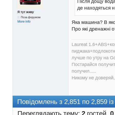
Після дощу вода
де находяться н
Я тут живу
Поза форумом
Яка машина? В яко
More info
Про які дренажні 
Laureat 1.6+ABS+к
пиджака+подлокотни
лучше по утру на Go
Постарайся получит
получил.....
Никому не доверяй, 
Повідомлень з 2,851 по 2,859 із
Переглядають тему:
2
гостей,
0