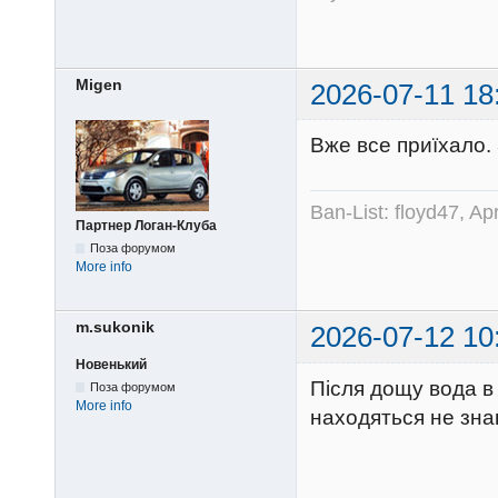
Migen
2026-07-11 18
Вже все приїхало.
Ban-List: floyd47, A
Партнер Логан-Клуба
Поза форумом
More info
m.sukonik
2026-07-12 10
Новенький
Після дощу вода в 
Поза форумом
More info
находяться не знаю