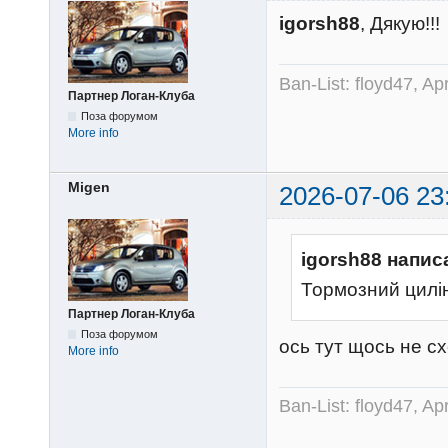
igorsh88
, Дякую!!!
Ban-List: floyd47, A
Партнер Логан-Клуба
Поза форумом
More info
Migen
2026-07-06 23
igorsh88 напис
Тормозний цилін
Партнер Логан-Клуба
Поза форумом
ось тут щось не сх
More info
Ban-List: floyd47, A