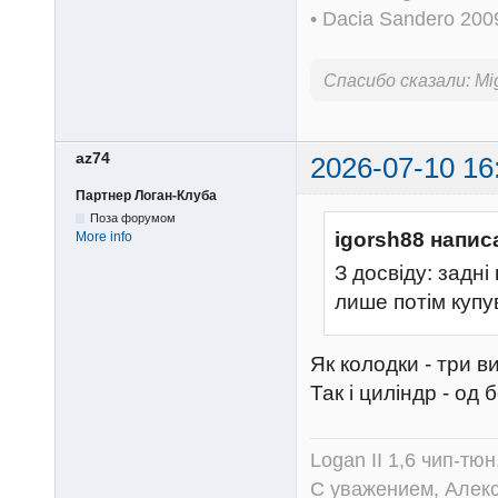
• Dacia Sandero 20
Спасибо сказали:
Mi
az74
2026-07-10 16
Партнер Логан-Клуба
Поза форумом
igorsh88 напис
More info
З досвіду: задні
лише потім купу
Як колодки - три в
Так і циліндр - од
Logan II 1,6 чип-тю
С уважением, Алек