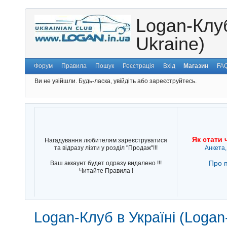
Logan-Клуб
Ukraine)
Форум
Правила
Пошук
Реєстрація
Вхід
Магазин
FA
Ви не увійшли.
Будь-ласка, увійдіть або зареєструйтесь.
Як стати 
Нагадування любителям зареєструватися
та відразу лізти у розділ "Продаж"!!!
Анкета,
Про п
Ваш аккаунт будет одразу видалено !!!
Читайте Правила !
Logan-Клуб в Україні (Logan-