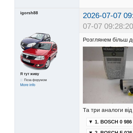
igorsh88
2026-07-07 09
07-07 09:28:20
Розглянем більш д
Я тут живу
Поза форумом
More info
Та три аналоги ві
▼
1. BOSCH 0 986 
▼
2. BOSCH F 026 