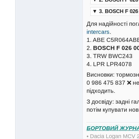
▼
3. BOSCH F 026 
Для надійності по
intercars
.
1. ABE C5R064AB
2.
BOSCH F 026 0
3. TRW BWC243
4. LPR LPR4078
Висновки: тормозн
0 986 475 837 ❌ н
підходить.
З досвіду: задні г
потім купувати нов
БОРТОВИЙ ЖУРН
• Dacia Logan MCV 