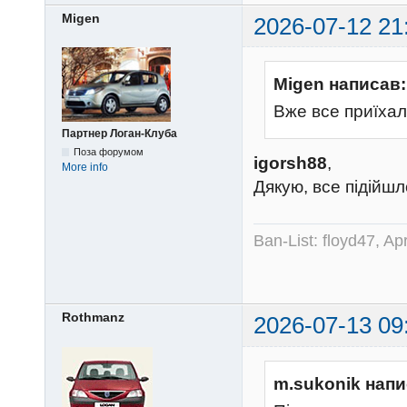
Migen
2026-07-12 21
Migen написав:
Вже все приїхал
Партнер Логан-Клуба
Поза форумом
igorsh88
,
More info
Дякую, все підійшл
Ban-List: floyd47, A
Rothmanz
2026-07-13 09
m.sukonik напи