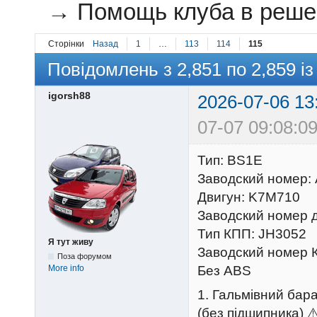
→
Помощь клуба в решен
Сторінки
Назад
1
…
113
114
115
Повідомлень з 2,851 по 2,859 із
igorsh88
2026-07-06 13
07-07 09:08:09
Тип: BS1E
Заводский номер:
Двигун: K7M710
Заводский номер 
Тип КПП: JH3052
Я тут живу
Заводский номер 
Поза форумом
More info
Без ABS
1. Гальмівний бар
(без підшипника) ⚠