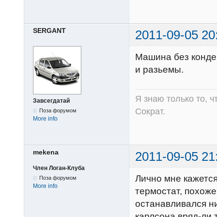
SERGANT
2011-09-05 20
Машина без кондер
и разьемы.
Я знаю только то, ч
Завсегдатай
Сократ.
Поза форумом
More info
mekena
2011-09-05 21
Член Логан-Клуба
Лично мне кажетс
Поза форумом
More info
термостат, похоже
останавливался н
карлсона вряд-ли т