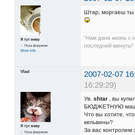
Штар, моргаеш ты 
"Нам дана жизнь с
Я тут живу
последней минуты"
Поза форумом
More info
Vlad
2007-02-07 16
16:29:29)
Ув.
shtar
, вы купи
БЮДЖЕТНУЮ маш
Что вы хотите, чт
кельвины?
Я тут живу
За вас контролем 
Поза форумом