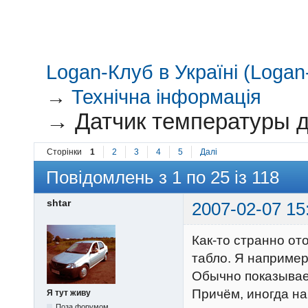
Logan-Клуб в Україні (Logan-
→
Технічна інформація
→
Датчик температуры д
Сторінки
1
2
3
4
5
Далі
Повідомлень з 1 по 25 із 118
shtar
2007-02-07 15
Как-то странно от
табло. Я например
Обычно показывает
Причём, иногда на
Я тут живу
Поза форумом