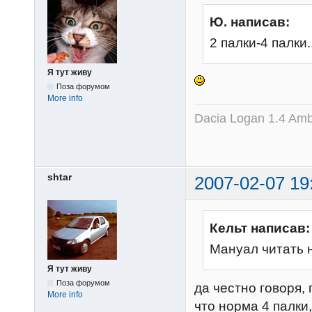
Ю. написав:
2 палки-4 палки..
Я тут живу
Поза форумом
More info
Dacia Logan 1.4 Amb
shtar
2007-02-07 19
Кельт написав:
Мануал читать н
Я тут живу
Поза форумом
да честно говоря,
More info
что норма 4 палки