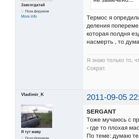
Завсегдатай
Поза форумом
Термос я опредили
More info
деления попереме
которая полдня ез
насмерть , то дум
Я знаю только то, ч
Сократ.
Vladimir_K
2011-09-05 22
SERGANT
Тоже мучаюсь с пр
- где то плохая ма
Я тут живу
По теме: думаю те
Поза форумом