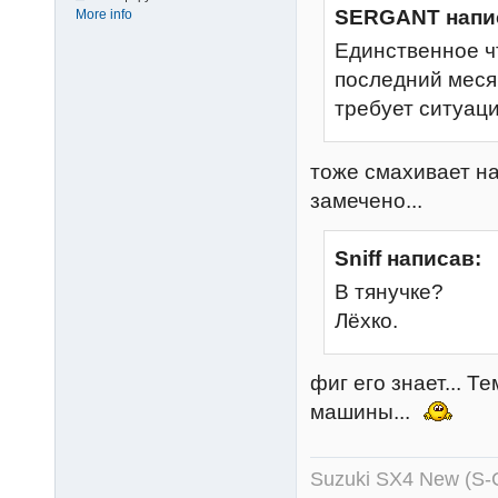
SERGANT напи
More info
Единственное чт
последний меся
требует ситуаци
тоже смахивает на
замечено...
Sniff написав:
В тянучке?
Лёхко.
фиг его знает... 
машины...
Suzuki SX4 New (S-