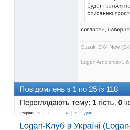
будет греться н
описанию прост
согласен, наверно
Suzuki SX4 New (S-
Logan Ambiance-1,6
Повідомлень з 1 по 25 із 118
Переглядають тему:
1
гість,
0
ко
Сторінки
1
2
3
4
5
Далі
Logan-Клуб в Україні (Logan-