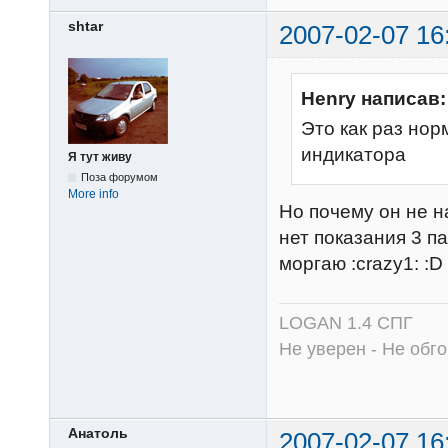
shtar
2007-02-07 16
Henry написав:
Это как раз но
индикатора
Я тут живу
Поза форумом
More info
Но почему он не н
нет показания 3 п
моргаю :crazy1: :D
LOGAN 1.4 СПГ
Не уверен - Не обго
Анатоль
2007-02-07 16