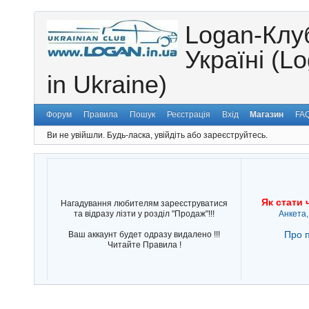
Logan-Клу
Україні (L
in Ukraine)
Форум
Правила
Пошук
Реєстрація
Вхід
Магазин
FA
Ви не увійшли.
Будь-ласка, увійдіть або зареєструйтесь.
Як стати 
Нагадування любителям зареєструватися
та відразу лізти у розділ "Продаж"!!!
Анкета,
Про п
Ваш аккаунт будет одразу видалено !!!
Читайте Правила !