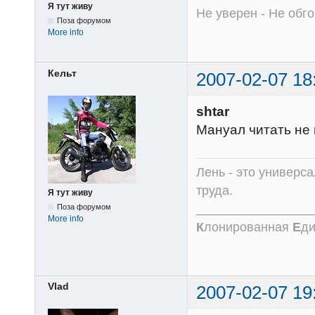
Я тут живу
Не уверен - Не обго
Поза форумом
More info
Кельт
2007-02-07 18
shtar
Мануал читать не п
Лень - это универс
труда.
Я тут живу
________________
Поза форумом
More info
К
лонированная
Е
д
Vlad
2007-02-07 19