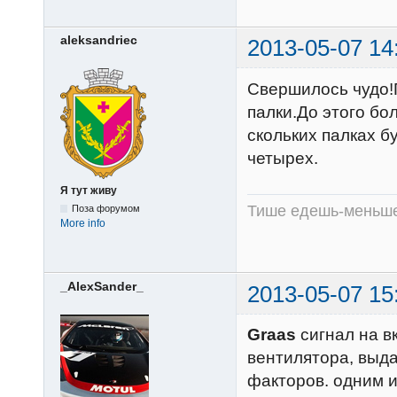
aleksandriec
2013-05-07 14
Свершилось чудо!
палки.До этого бо
скольких палках б
четырех.
Я тут живу
Тише едешь-меньше
Поза форумом
More info
_AlexSander_
2013-05-07 15
Graas
сигнал на в
вентилятора, выд
факторов. одним 