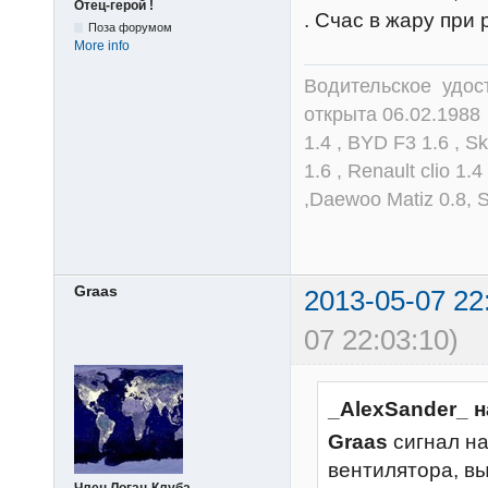
Отец-герой !
. Счас в жару при
Поза форумом
More info
Водительское удост
открыта 06.02.1988 
1.4 , BYD F3 1.6 , S
1.6 , Renault clio 1.
,Daewoo Matiz 0.8, 
Graas
2013-05-07 22
07 22:03:10)
_AlexSander_ н
Graas
сигнал на
вентилятора, в