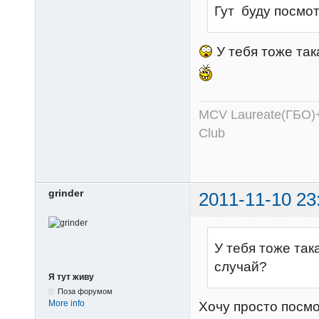
Гут буду посмо
У тебя тоже так
MCV Laureate(ГБО)+
Club
grinder
2011-11-10 23
У тебя тоже так
случай?
Я тут живу
Поза форумом
More info
Хочу просто посмо