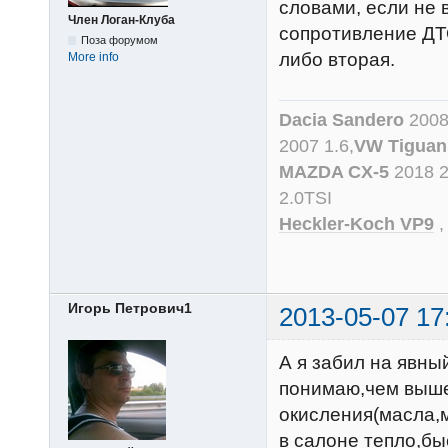
словами, если не 
Член Логан-Клуба
сопротивление ДТО
Поза форумом
либо вторая.
More info
Dacia Sandero
2008
2007 1.6,
VW Tiguan
MAZDA CX-5
2018 
2.0TSI
Heckler-Koch VP9
Игорь Петрович1
2013-05-07 17
А я забил на явны
понимаю,чем выше
окисления(масла,
в салоне тепло,бы