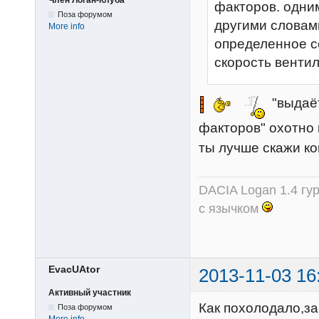
Член Логан-Клуба
факторов. одни
Поза форумом
другими словами
More info
определенное с
скорость вентил
"выдаёт
факторов" охотно
ты лучше скажи ко
DACIA Logan 1.4 гур
с язычком
EvacUAtor
2013-11-03 16
Активный участник
Как похолодало,за
Поза форумом
More info