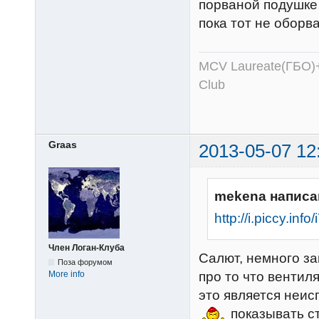
порваной подушке 
пока тот не оборв
MCV Laureate(ГБО)+
Club
Graas
2013-05-07 12
mekena написа
http://i.piccy.i
Член Логан-Клуба
Салют, немного за
Поза форумом
про то что вентил
More info
это является неис
показывать ст