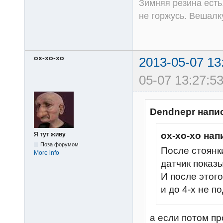
Зимняя резина есть
не горжусь. Вешалк
ох-хо-хо
2013-05-07 13
05-07 13:27:53
Dendnepr напи
ох-хо-хо нап
Я тут живу
Поза форумом
После стоянк
More info
датчик показы
И после этого
и до 4-х не п
а если потом пр