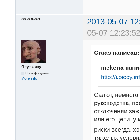
ох-хо-хо
2013-05-07 12
05-07 12:23:52
Graas написав:
mekena напи
Я тут живу
Поза форумом
http://i.piccy
More info
Салют, немного 
руководства, пр
отключении заж
или его цепи, у
риски всегда, хо
тяжелых условия