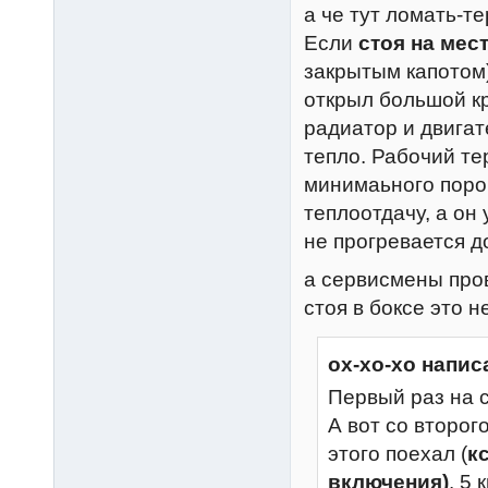
а че тут ломать-т
Если
стоя на мес
закрытым капотом)
открыл большой кр
радиатор и двигат
тепло. Рабочий те
минимаьного поро
теплоотдачу, а он 
не прогревается д
а сервисмены про
стоя в боксе это н
ох-хо-хо напис
Первый раз на с
А вот со второго
этого поехал (
к
включения)
. 5