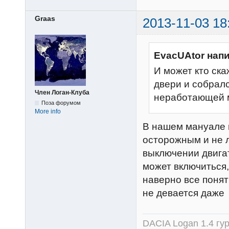
Graas
2013-11-03 18
EvacUAtor напи
И может кто ска
двери и собралс
Член Логан-Клуба
неработающей м
Поза форумом
More info
В нашем мануале 
осторожным и не л
выключении двигат
может включиться,
наверно все понят
не девается даже 
DACIA Logan 1.4 гур