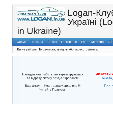
Logan-Клу
Україні (L
in Ukraine)
Форум
Правила
Пошук
Реєстрація
Вхід
Магазин
FA
Ви не увійшли.
Будь-ласка, увійдіть або зареєструйтесь.
Як стати 
Нагадування любителям зареєструватися
та відразу лізти у розділ "Продаж"!!!
Анкета,
Про п
Ваш аккаунт будет одразу видалено !!!
Читайте Правила !