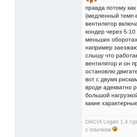
правда потому как
(медленный темп 
вентилятор включ
кондер через 5-10
меньших оборотах 
например заезжаю
слышу что работае
вентилятор и он п
остановлю двигате
вот с двумя рискам
вроде адекватно р
большой нагрузкой
какие характерны
DACIA Logan 1.4 гур
с язычком