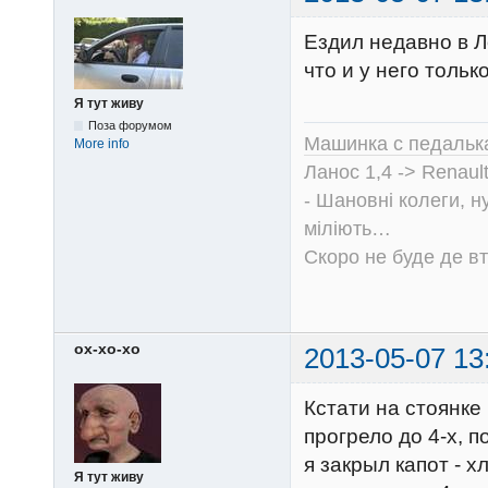
Ездил недавно в Л
что и у него тольк
Я тут живу
Поза форумом
Машинка с педальк
More info
Ланос 1,4 -> Renault
- Шановні колеги, н
міліють…
Скоро не буде де вт
ох-хо-хо
2013-05-07 13
Кстати на стоянке 
прогрело до 4-х, п
я закрыл капот - 
Я тут живу