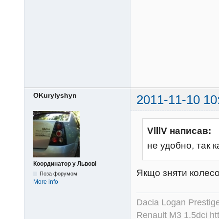
OKurylyshyn
2011-11-10 10
VlllV написав:
не удобно, так 
Координатор у Львові
Якщо зняти колесо
Поза форумом
More info
Dacia Logan Prestig
Renault M3 1.5dci
ht