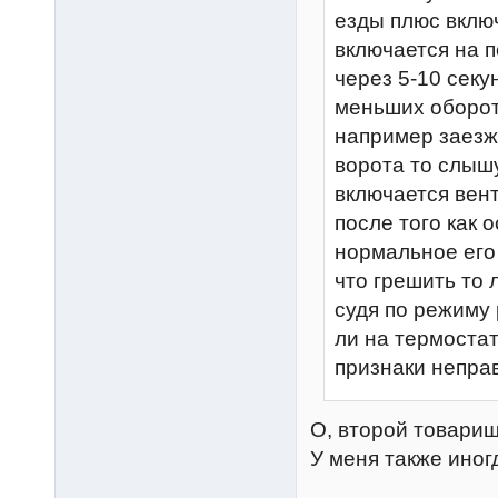
езды плюс вклю
включается на 
через 5-10 секу
меньших оборота
например заезж
ворота то слышу
включается вент
после того как 
нормальное его
что грешить то 
судя по режиму 
ли на термостат
признаки непра
О, второй товари
У меня также иногд