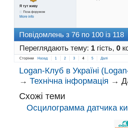
Я тут живу
Поза форумом
More info
Повідомлень з 76 по 100 із 118
Переглядають тему:
1
гість,
0
ко
Сторінки
Назад
1
2
3
4
5
Далі
Logan-Клуб в Україні (Logan-
→
Технічна інформація
→
Д
Схожі теми
Осцилограмма датчика ки