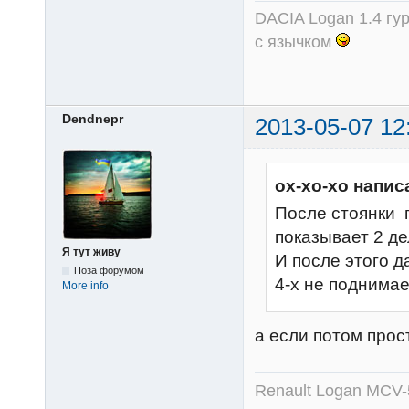
DACIA Logan 1.4 гур
с язычком
Dendnepr
2013-05-07 12
ох-хо-хо напис
После стоянки 
показывает 2 де
Я тут живу
И после этого д
Поза форумом
4-х не поднимае
More info
а если потом прос
Renault Logan MCV-