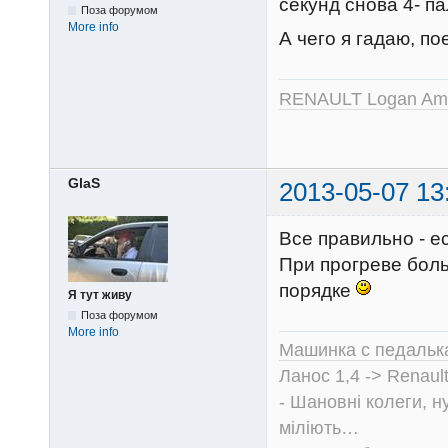
секунд снова 4- па
Поза форумом
More info
А чего я гадаю, по
RENAULT Logan Amb
GlaS
2013-05-07 13
Все правильно - е
При прогреве боль
порядке
Я тут живу
Поза форумом
More info
Машинка с педальк
Ланос 1,4 -> Renault
- Шановні колеги, н
міліють…