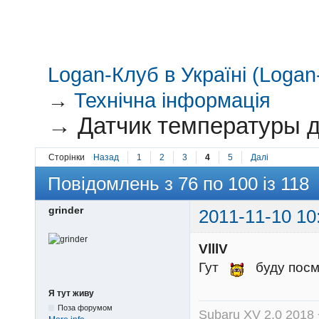
Logan-Клуб в Україні (Logan-
→
Технічна інформація
→
Датчик температуры д
Сторінки
Назад
1
2
3
4
5
Далі
Повідомлень з 76 по 100 із 118
grinder
2011-11-10 10
VlllV
Гут
буду пос
Я тут живу
Поза форумом
Subaru XV 2.0 2018 