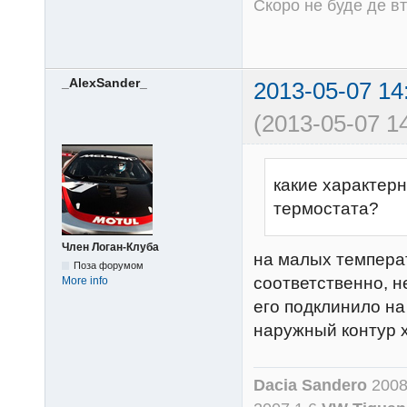
Скоро не буде де вт
_AlexSander_
2013-05-07 14
(2013-05-07 14
какие характер
термостата?
Член Логан-Клуба
на малых температ
Поза форумом
соответственно, не
More info
его подклинило на 
наружный контур 
Dacia Sandero
2008