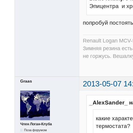
Эпицентра и хр
попробуй постоять
Renault Logan MCV-
Зимняя резина есть
не горжусь. Вешалк
Graas
2013-05-07 14
_AlexSander_ н
какие характ
Член Логан-Клуба
термостата?
Поза форумом