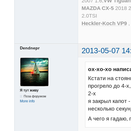
2007 1.6,
VW Tiguan
MAZDA CX-5
2018 
2.0TSI
Heckler-Koch VP9
Dendnepr
2013-05-07 14
ох-хо-хо напис
Кстати на стоян
прогрело до 4-х
Я тут живу
2-х
Поза форумом
я закрыл капот 
More info
несколько секун
А чего я гадаю,