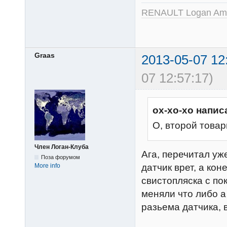
RENAULT Logan Amb
Graas
2013-05-07 12
07 12:57:17)
ох-хо-хо напис
О, второй това
Член Логан-Клуба
Ага, перечитал уж
Поза форумом
датчик врет, а ко
More info
свистопляска с по
меняли что либо а
разьема датчика, 