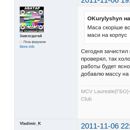
2011-11-06 19
OKurylyshyn н
Маса скоріше вс
маси на корпус
Завсегдатай
Поза форумом
More info
Сегодня зачистил 
проверял, так хол
работы будет ясно 
добавлю массу на 
MCV Laureate(ГБО)+
Club
Vladimir_K
2011-11-06 22