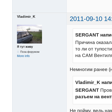
Vladimir_K
2011-09-10 14
SERGANT напи
Причина оказала
Я тут живу
то ли от тупост
Поза форумом
на САМ Вентиля
More info
Немногим ранее (н
Vladimir_K нап
SERGANT
Прове
разъем на вент
Не пойму, ведь на