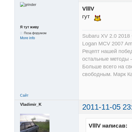
VlllV
гут
Я тут живу
Поза форумом
Subaru XV 2.0 2018 
More info
Logan MCV 2007 Am
Рецепт нашей побед
остальные методы -
Больше всего на све
свободным. Марк К
Сайт
Vladimir_K
2011-11-05 23
VlllV написав: