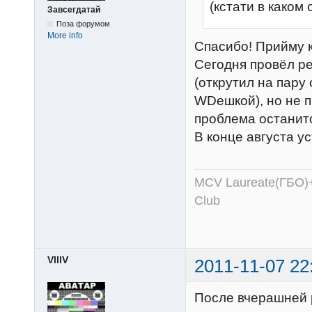
(кстати в каком
Завсегдатай
Поза форумом
More info
Спасибо! Прийму 
Сегодня провёл ре
(открутил на пару
WDешкой), но не п
проблема останитс
В конце августа у
MCV Laureate(ГБО)+
Club
VlllV
2011-11-07 22
После вчерашней 