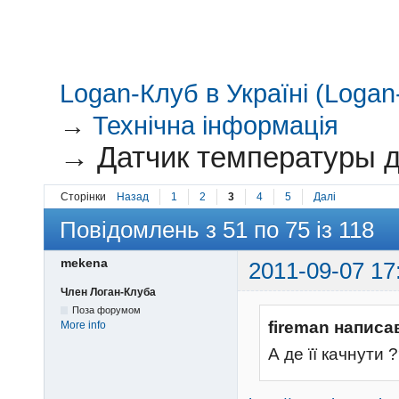
Logan-Клуб в Україні (Logan-
→
Технічна інформація
→
Датчик температуры д
Сторінки
Назад
1
2
3
4
5
Далі
Повідомлень з 51 по 75 із 118
mekena
2011-09-07 17
Член Логан-Клуба
Поза форумом
fireman написа
More info
А де її качнути 