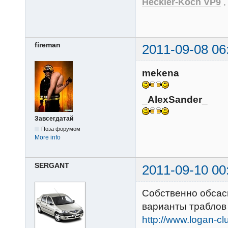
Heckler-Koch VP9
fireman
2011-09-08 06
mekena
_AlexSander_
Завсегдатай
Поза форумом
More info
SERGANT
2011-09-10 00
Собственно обсас
варианты траблов
http://www.logan-c