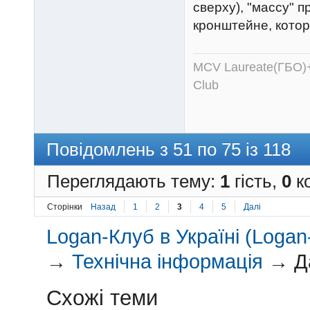
сверху), "массу" п
кронштейне, кото
MCV Laureate(ГБО)+
Club
Повідомлень з 51 по 75 із 118
Переглядають тему:
1
гість,
0
ко
Сторінки
Назад
1
2
3
4
5
Далі
Logan-Клуб в Україні (Logan-
→
Технічна інформація
→
Д
Схожі теми