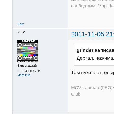
свободным. Марк К
Сайт
VlllV
2011-11-05 21
grinder написав
Дергал, нажима
Завсегдатай
Поза форумом
Там нужно оттопы
More info
MCV Laureate(ГБО)+
Club