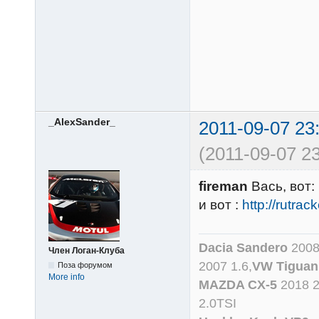
_AlexSander_
2011-09-07 23
(2011-09-07 23
fireman
Вась, вот:
и вот :
http://rutra
Dacia Sandero
2008
Член Логан-Клуба
2007 1.6,
VW Tiguan
Поза форумом
More info
MAZDA CX-5
2018 
2.0TSI