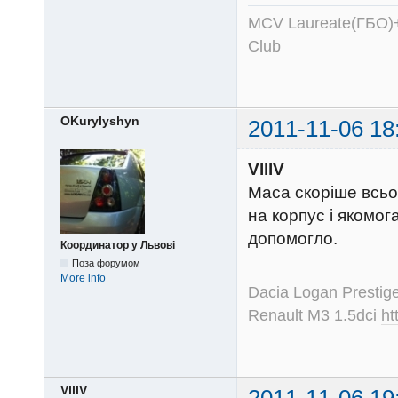
MCV Laureate(ГБО)+
Club
OKurylyshyn
2011-11-06 18
VlllV
Маса скоріше всьо
на корпус і якомог
допомогло.
Координатор у Львові
Поза форумом
More info
Dacia Logan Prestig
Renault M3 1.5dci
ht
VlllV