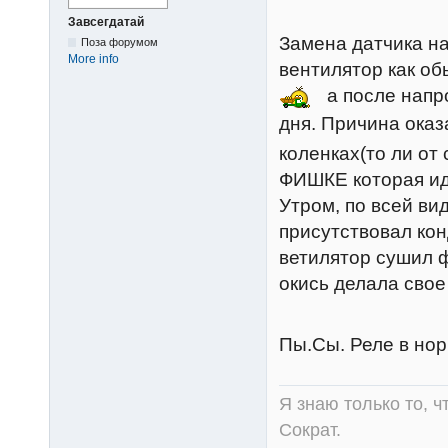
Завсегдатай
Замена датчика на
Поза форумом
More info
вентилятор как об
а после напр
дня. Причина ока
коленках(то ли от 
ФИШКЕ которая ид
Утром, по всей ви
присутствовал кон
ветилятор сушил ф
окись делала свое
Пы.Сы. Реле в нор
Я знаю только то, ч
Сократ.