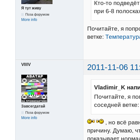
Кто-то подведёт
Я тут живу
при 6-8 полоска
Поза форумом
More info
Почитайте, я попр
ветке:
Температур
VlllV
2011-11-06 11
Vladimir_K нап
Почитайте, я по
соседней ветке: .
Завсегдатай
Поза форумом
More info
, но всё рав
причину. Думаю, чт
показывает нормал