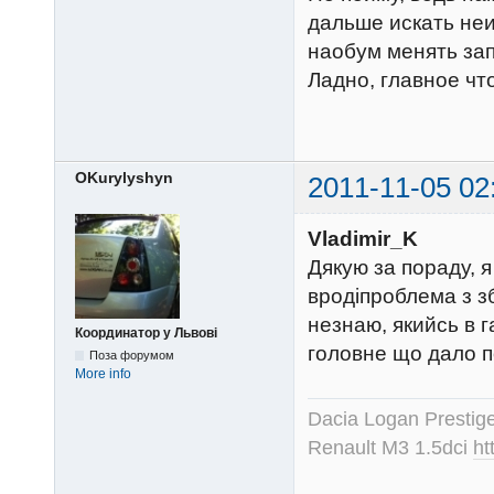
дальше искать неи
наобум менять зап
Ладно, главное чт
OKurylyshyn
2011-11-05 02
Vladimir_K
Дякую за пораду, я
вродіпроблема з з
незнаю, якийсь в г
Координатор у Львові
головне що дало п
Поза форумом
More info
Dacia Logan Prestig
Renault M3 1.5dci
ht