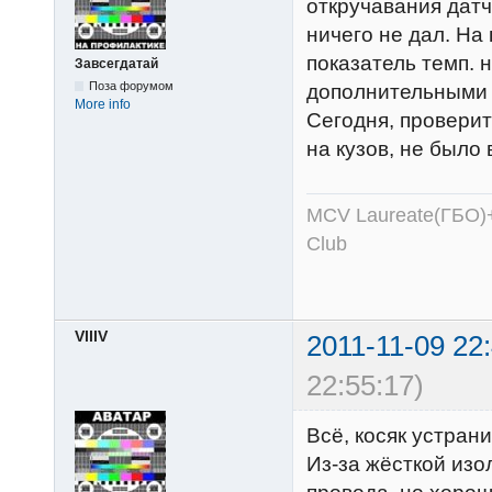
откручавания дат
ничего не дал. На
показатель темп. 
Завсегдатай
Поза форумом
дополнительными э
More info
Сегодня, проверит
на кузов, не было
MCV Laureate(ГБО)+
Club
VlllV
2011-11-09 22
22:55:17)
Всё, косяк устран
Из-за жёсткой изо