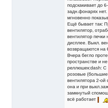
подскакивает до 6
задн.фонарях нет.
мгновенно показыв
Ещё бывает так: Пр
вентилятор, отрабо
вентилятор печки 
дисплее. Выкл. ве
возвращаются на 6
Вчера бегло проте
пространстве и не 
реллюшек:dash: С 
розовые (большие
вентилятора 2-ой 
она и при выкл.заж
замкнутый спомощь
всё работает