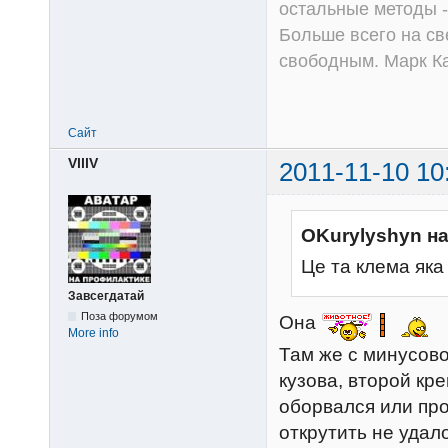
остальные методы -
Больше всего на све
свободным. Марк К
Сайт
VlllV
2011-11-10 10
OKurylyshyn н
Це та клема яка
Завсегдатай
Поза форумом
Она
More info
Там же с минусово
кузова, второй кр
оборвался или про
открутить не удал