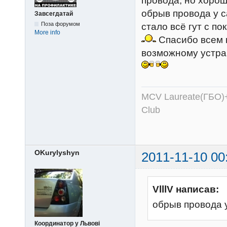
провода, но хорошо
обрыв провода у 
Завсегдатай
Поза форумом
стало всё гут с п
More info
Спасибо всем к
возможному устр
MCV Laureate(ГБО)+
Club
OKurylyshyn
2011-11-10 00
VlllV написав:
обрыв провода 
Координатор у Львові