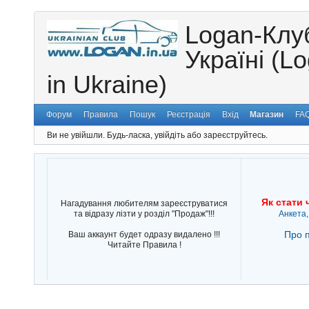
Logan-Клу
Україні (L
in Ukraine)
Форум
Правила
Пошук
Реєстрація
Вхід
Магазин
FA
Ви не увійшли.
Будь-ласка, увійдіть або зареєструйтесь.
Як стати 
Нагадування любителям зареєструватися
та відразу лізти у розділ "Продаж"!!!
Анкета,
Про п
Ваш аккаунт будет одразу видалено !!!
Читайте Правила !