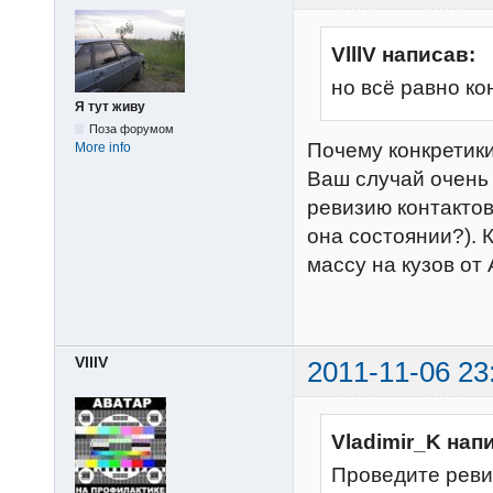
VlllV написав:
но всё равно ко
Я тут живу
Поза форумом
Почему конкретики
More info
Ваш случай очень 
ревизию контактов
она состоянии?). 
массу на кузов от 
VlllV
2011-11-06 23
Vladimir_K нап
Проведите реви