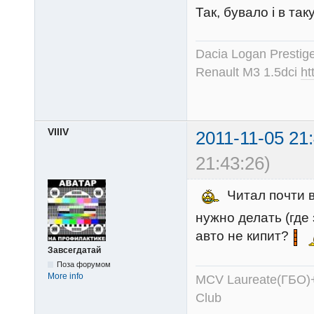
Так, бувало і в так
Dacia Logan Prestig
Renault M3 1.5dci
ht
VlllV
2011-11-05 21
21:43:26)
Читал почти вс
нужно делать (где
авто не кипит?
Завсегдатай
Поза форумом
More info
MCV Laureate(ГБО)+
Club