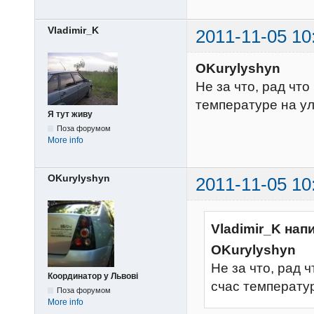
Vladimir_K
2011-11-05 10
OKurylyshyn
Не за что, рад что
температуре на ул
Я тут живу
Поза форумом
More info
OKurylyshyn
2011-11-05 10
Vladimir_K нап
OKurylyshyn
Не за что, рад 
Координатор у Львові
счас температур
Поза форумом
More info