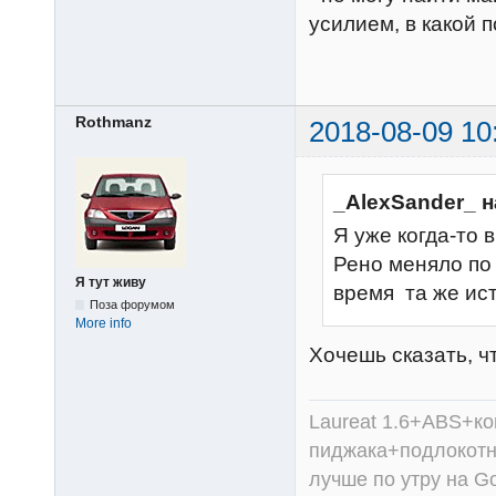
усилием, в какой 
Rothmanz
2018-08-09 10
_AlexSander_ н
Я уже когда-то
Рено меняло по 
Я тут живу
время та же ист
Поза форумом
More info
Хочешь сказать, ч
Laureat 1.6+ABS+к
пиджака+подлокотни
лучше по утру на Go