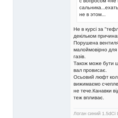
с вопросом «н
сальника...ехат
не в этом...
Не в курсі за "те
декільком причина
Порушена вентиляц
малоймовірно для 
газів.
Також може бути щ
вал провисає.
Осьовий люфт колі
вижимаємо счеплен
не тече.Канавки в
теж впливає.
Логан синий 1.5dCi 