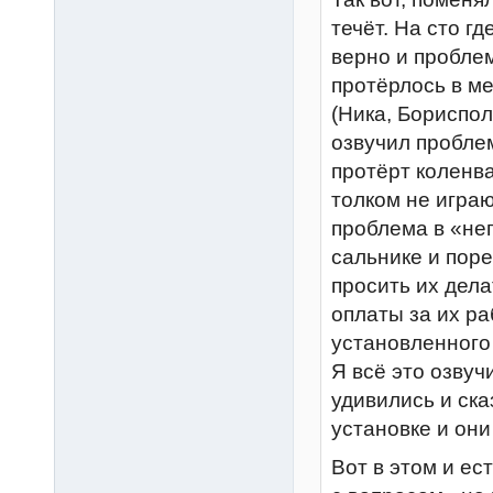
течёт. На сто г
верно и проблем
протёрлось в ме
(Ника, Бориспол
озвучил проблем
протёрт коленв
толком не играю
проблема в «н
сальнике и пор
просить их дел
оплаты за их ра
установленного
Я всё это озвуч
удивились и ска
установке и они
Вот в этом и ес