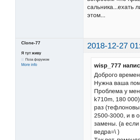
сальника...ехать 
этом...
Clone-77
2018-12-27 01
Я тут живу
Поза форумом
wisp_777 напис
More info
Доброго времен
Нужна ваша помо
Проблема у меня
k710m, 180 000)
раз (тефлоновы
2500-3000, и в 
замены. (а если
ведра=\ )
Так вот, поменял