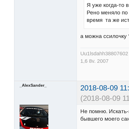
Я уже когда-то
Рено меняло по 
время та же ист
а можна ссилочку 
Uu1lsdahh38807602
1,6 8v. 2007
_AlexSander_
2018-08-09 11
(2018-08-09 11
Не помню. Искать-
бывшего моего са