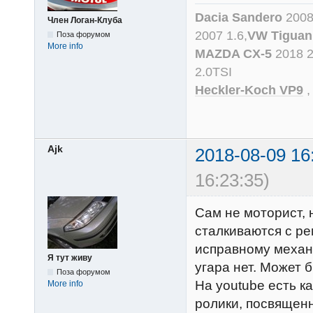
Dacia Sandero
2008
Член Логан-Клуба
2007 1.6,
VW Tiguan
Поза форумом
More info
MAZDA CX-5
2018 
2.0TSI
Heckler-Koch VP9
Ajk
2018-08-09 16
16:23:35)
Сам не моторист, 
сталкиваются с ре
исправному механи
Я тут живу
угара нет. Может 
Поза форумом
На youtube есть ка
More info
ролики, посвящен