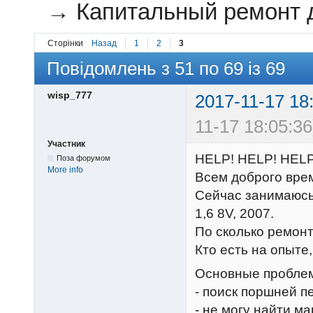
→
Капитальный ремонт д
Сторінки
Назад
1
2
3
Повідомлень з 51 по 69 із 69
wisp_777
2017-11-17 18
11-17 18:05:36
Участник
HELP! HELP! HELP
Поза форумом
More info
Всем доброго врем
Сейчас занимаюсь
1,6 8V, 2007.
По сколько ремонти
Кто есть на опыте
Основные проблем
- поиск поршней пе
- не могу найти ма