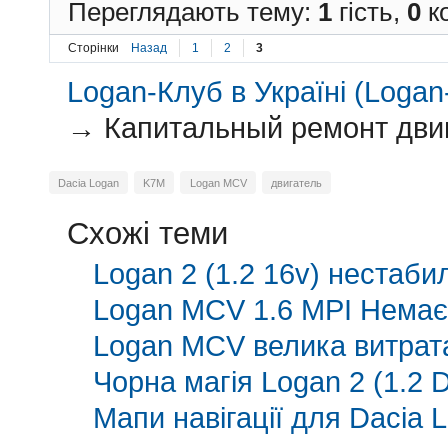
Переглядають тему:
1
гість,
0
ко
Сторінки
Назад
1
2
3
Logan-Клуб в Україні (Logan-
→
Капитальный ремонт двиг
Dacia Logan
K7M
Logan MCV
двигатель
Схожі теми
Logan 2 (1.2 16v) нестаб
Logan MCV 1.6 MPI Немає 
Logan MCV велика витрат
Чорна магія Logan 2 (1.2 
Мапи навігації для Dacia