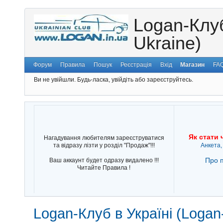
Logan-Клуб
Ukraine)
Форум
Правила
Пошук
Реєстрація
Вхід
Магазин
FA
Ви не увійшли.
Будь-ласка, увійдіть або зареєструйтесь.
Як стати 
Нагадування любителям зареєструватися
та відразу лізти у розділ "Продаж"!!!
Анкета,
Про п
Ваш аккаунт будет одразу видалено !!!
Читайте Правила !
Logan-Клуб в Україні (Logan-