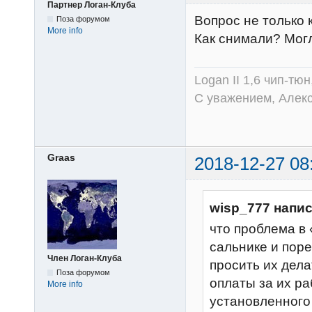
Партнер Логан-Клуба
Вопрос не только 
Поза форумом
More info
Как снимали? Мог
Logan II 1,6 чип-тю
С уважением, Алек
Graas
2018-12-27 08
wisp_777 напис
что проблема 
сальнике и пор
Член Логан-Клуба
просить их дел
Поза форумом
оплаты за их ра
More info
установленного