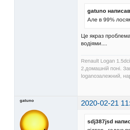
gatuno написав
Але в 99% лосям 
Це якраз проблема
водіями....
Renault Logan 1.5dc
2.домашній поні. З
loganозалежний, на
gatuno
2020-02-21 11
sdj387jsd напи