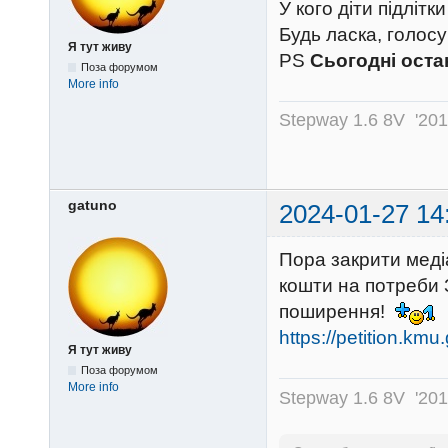
У кого діти підлітк
Будь ласка, голос
Я тут живу
PS
Сьогодні оста
Поза форумом
More info
Stepway 1.6 8V '20
gatuno
2024-01-27 14
Пора закрити меді
кошти на потреби З
поширення!
https://petition.kmu
Я тут живу
Поза форумом
More info
Stepway 1.6 8V '20