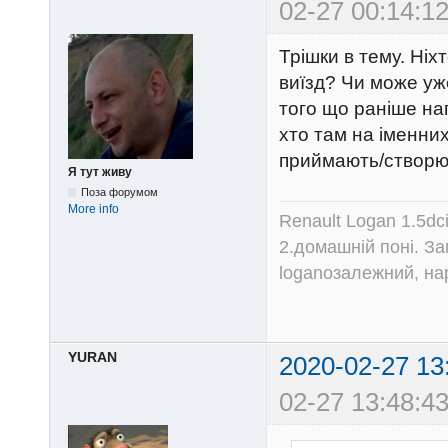
02-27 00:14:12
Трішки в тему. Ніх
виїзд? Чи може уж
того що раніше на
хто там на іменних
приймають/створю
Я тут живу
Поза форумом
More info
Renault Logan 1.5dc
2.домашній поні. З
loganозалежний, на
YURAN
2020-02-27 13
02-27 13:48:43