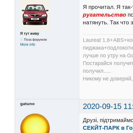
Я прочитал. Я так
ругательство
по
натянуть. Так что
Я тут живу
Laureat 1.6+ABS+к
Поза форумом
More info
пиджака+подлокотни
лучше по утру на Go
Постарайся получит
получил.....
Никому не доверяй, 
gatuno
2020-09-15 11
Друзі, підтримайм
СЕКЙТ-ПАРК в Гол