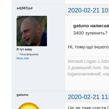
sdj387jsd
2020-02-21 10
gatuno написав
3400 зупинить?
Ні, тому-що іншого
Я тут живу
Поза форумом
More info
Renault Logan 1.5dc
2.домашній поні. З
loganозалежний, на
gatuno
2020-02-21 11
Це де таке щастя 