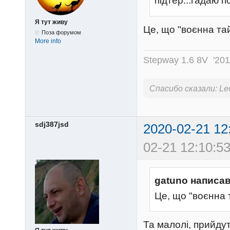
підтер...гадаю п
Я тут живу
Це, що "воєнна тай
Поза форумом
More info
Stepway 1.6 8V '20
Спасибо сказали:
Le
sdj387jsd
2020-02-21 12
02-21 12:10:53
gatuno написав
Це, що "воєнна т
Та малолі, прийду