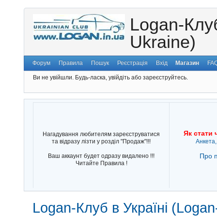
Logan-Клуб
Ukraine)
Форум
Правила
Пошук
Реєстрація
Вхід
Магазин
FA
Ви не увійшли.
Будь-ласка, увійдіть або зареєструйтесь.
Як стати 
Нагадування любителям зареєструватися
та відразу лізти у розділ "Продаж"!!!
Анкета,
Про п
Ваш аккаунт будет одразу видалено !!!
Читайте Правила !
Logan-Клуб в Україні (Logan-