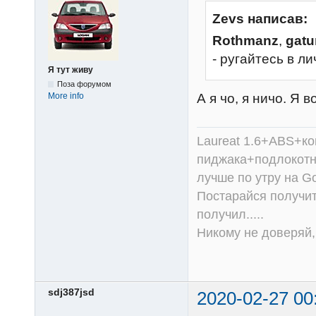
Zevs написав:
Rothmanz
,
gat
- ругайтесь в ли
Я тут живу
Поза форумом
А я чо, я ничо. Я в
More info
Laureat 1.6+ABS+к
пиджака+подлокотни
лучше по утру на Go
Постарайся получит
получил.....
Никому не доверяй, 
sdj387jsd
2020-02-27 00