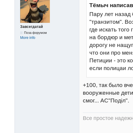
Тёмыч написав
Пару лет назад 
"транзитом". Воз
Завсегдатай
где искать того
Поза форумом
на бордюр и мет
More info
дорогу не нащуп
что они про ме
Петиции - это к
если полицаи л
+100, так было вче
вооруженные дети
смог... АС"Поділ".
Все простое надежн