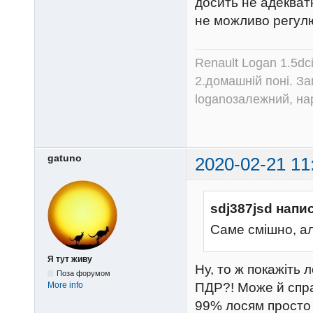
досить не адекват
не можливо регул
Renault Logan 1.5dc
2.домашній поні. З
loganозалежний, на
gatuno
2020-02-21 11
sdj387jsd напи
Саме смішно, ал
Я тут живу
Ну, то ж покажіть 
Поза форумом
ПДР?! Може й справ
More info
99% лосям просто 