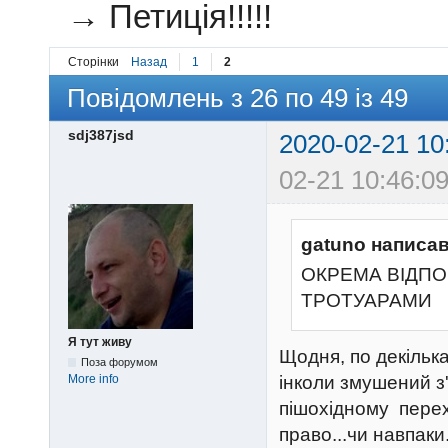
→
Петиція!!!!!
Сторінки
Назад
1
2
Повідомлень з 26 по 49 із 49
sdj387jsd
2020-02-21 10
02-21 10:46:09
gatuno написав
ОКРЕМА ВІДПОВ
ТРОТУАРАМИ
Я тут живу
Щодня, по декілька
Поза форумом
More info
інколи змушений з
пішохідному пере
право...чи навпаки