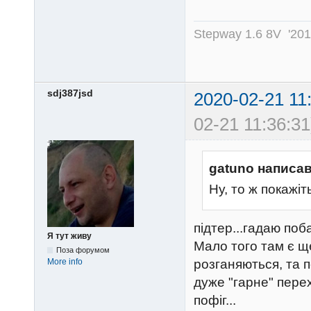
Stepway 1.6 8V '20
sdj387jsd
2020-02-21 11
02-21 11:36:31
gatuno написав
Ну, то ж покажіт
підтер...гадаю поб
Я тут живу
Мало того там є ще
Поза форумом
More info
розганяються, та 
дуже "гарне" перех
пофіг...