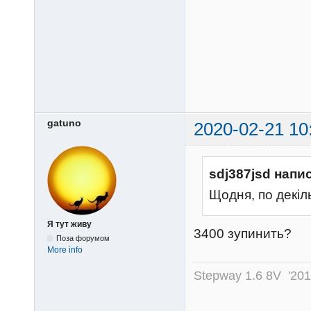
gatuno
2020-02-21 10
sdj387jsd напи
Щодня, по декіль
Я тут живу
3400 зупинить?
Поза форумом
More info
Stepway 1.6 8V '20