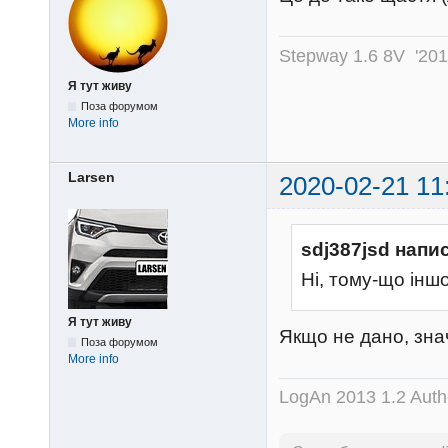
Stepway 1.6 8V '20
Я тут живу
Поза форумом
More info
Larsen
2020-02-21 11
sdj387jsd напи
Ні, тому-що іншо
Я тут живу
Якщо не дано, зна
Поза форумом
More info
LogAn 2013 1.2 Auth