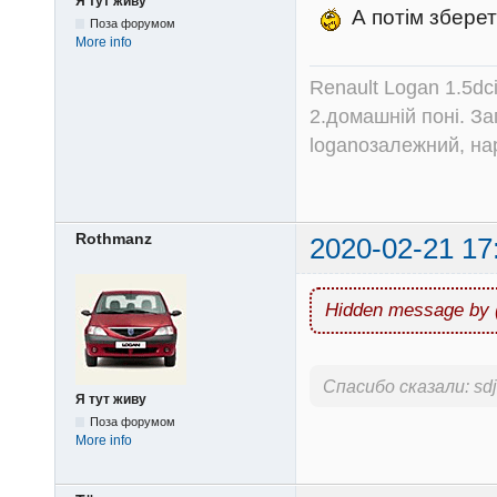
Я тут живу
А потім зберет
Поза форумом
More info
Renault Logan 1.5dc
2.домашній поні. З
loganозалежний, на
Rothmanz
2020-02-21 17
Hidden message by 
Спасибо сказали:
sd
Я тут живу
Поза форумом
More info