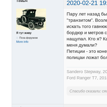
Тёмыч
2020-02-21 19
Пару лет назад бы
"транзитом". Возле
искать того гавнюк
бордюр и метров с
Я тут живу
Поза форумом
нащупал. Кто я? К
More info
меня думали?
Петиции - это коне
полицаи ложат бо
Sandero Stepway, 20
Ford Ranger Т7, 201
Спасибо сказали:
ся