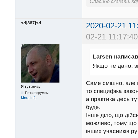
Спасибо сказали:
sd
sdj387jsd
2020-02-21 11
02-21 11:17:40
Larsen написав
Якщо не дано, з
Саме смішно, але ц
Я тут живу
то специфіка зако
Поза форумом
More info
а практика десь ту
буде.
Інше діло, що дійсн
можливо, тому що 
інших учасників р