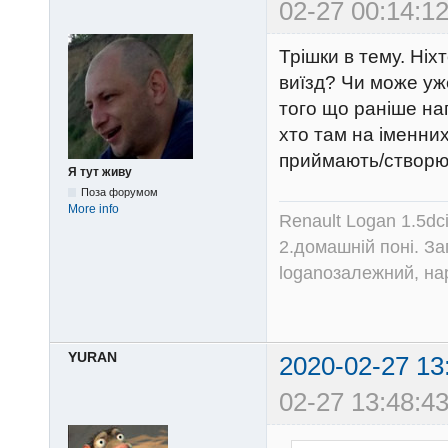
02-27 00:14:12
Трішки в тему. Ніх
виїзд? Чи може уж
того що раніше на
хто там на іменних
приймають/створю
Я тут живу
Поза форумом
More info
Renault Logan 1.5dc
2.домашній поні. З
loganозалежний, на
YURAN
2020-02-27 13
02-27 13:48:43