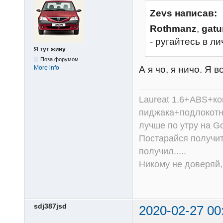
Zevs написав:
Rothmanz
,
gat
- ругайтесь в ли
Я тут живу
Поза форумом
А я чо, я ничо. Я в
More info
Laureat 1.6+ABS+к
пиджака+подлокотни
лучше по утру на Go
Постарайся получит
получил.....
Никому не доверяй, 
sdj387jsd
2020-02-27 00