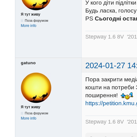
У кого діти підлітк
Будь ласка, голос
Я тут живу
PS
Сьогодні оста
Поза форумом
More info
Stepway 1.6 8V '20
gatuno
2024-01-27 14
Пора закрити меді
кошти на потреби З
поширення!
https://petition.kmu
Я тут живу
Поза форумом
More info
Stepway 1.6 8V '20