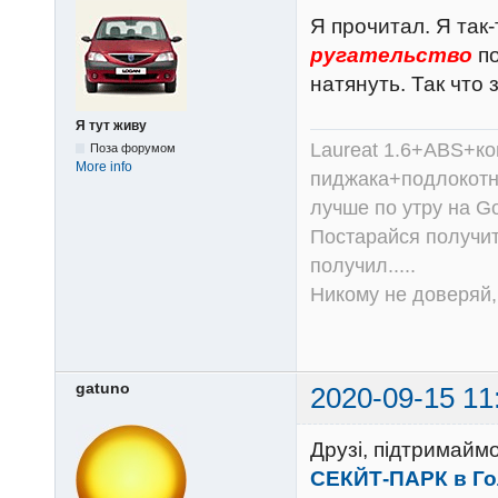
Я прочитал. Я так
ругательство
по
натянуть. Так что
Я тут живу
Laureat 1.6+ABS+к
Поза форумом
More info
пиджака+подлокотни
лучше по утру на Go
Постарайся получит
получил.....
Никому не доверяй, 
gatuno
2020-09-15 11
Друзі, підтримайм
СЕКЙТ-ПАРК в Гол