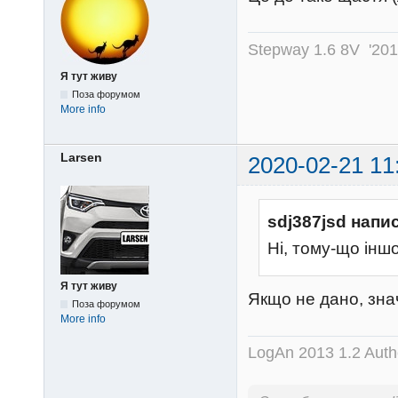
Stepway 1.6 8V '20
Я тут живу
Поза форумом
More info
Larsen
2020-02-21 11
sdj387jsd напи
Ні, тому-що іншо
Я тут живу
Якщо не дано, зна
Поза форумом
More info
LogAn 2013 1.2 Auth