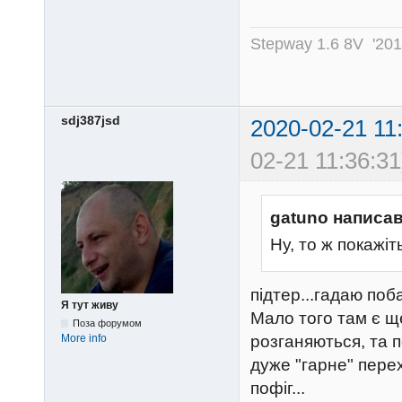
Stepway 1.6 8V '20
sdj387jsd
2020-02-21 11
02-21 11:36:31
gatuno написав
Ну, то ж покажіт
підтер...гадаю поб
Я тут живу
Мало того там є ще
Поза форумом
More info
розганяються, та 
дуже "гарне" перех
пофіг...