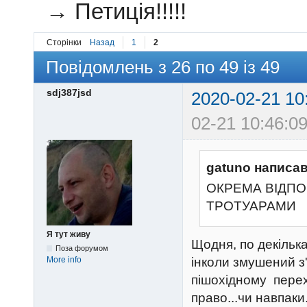
→
Петиція!!!!!
Сторінки
Назад
1
2
Повідомлень з 26 по 49 із 49
sdj387jsd
2020-02-21 10
02-21 10:46:09
gatuno написав
ОКРЕМА ВІДПОВ
ТРОТУАРАМИ
Я тут живу
Щодня, по декілька
Поза форумом
More info
інколи змушений з
пішохідному пере
право...чи навпаки