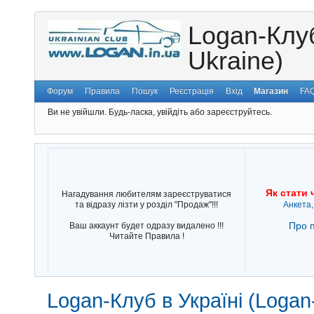
Logan-Клуб
Ukraine)
Форум
Правила
Пошук
Реєстрація
Вхід
Магазин
FA
Ви не увійшли.
Будь-ласка, увійдіть або зареєструйтесь.
Як стати 
Нагадування любителям зареєструватися
та відразу лізти у розділ "Продаж"!!!
Анкета,
Про п
Ваш аккаунт будет одразу видалено !!!
Читайте Правила !
Logan-Клуб в Україні (Logan-