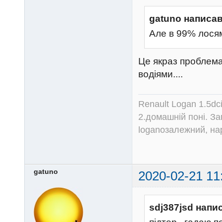
gatuno написав
Але в 99% лосям 
Це якраз проблема
водіями....
Renault Logan 1.5dc
2.домашній поні. З
loganозалежний, на
gatuno
2020-02-21 11
sdj387jsd напи