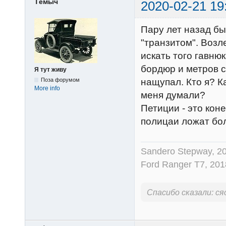
Тёмыч
2020-02-21 19
Пару лет назад бы
"транзитом". Возле
искать того гавнюк
бордюр и метров с
Я тут живу
Поза форумом
нащупал. Кто я? К
More info
меня думали?
Петиции - это коне
полицаи ложат бо
Sandero Stepway, 20
Ford Ranger Т7, 201
Спасибо сказали:
ся