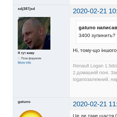
sdj387jsd
2020-02-21 10
gatuno написав
3400 зупинить?
Ні, тому-що іншого
Я тут живу
Поза форумом
More info
Renault Logan 1.5dc
2.домашній поні. З
loganозалежний, на
gatuno
2020-02-21 11
Це де таке щастя 