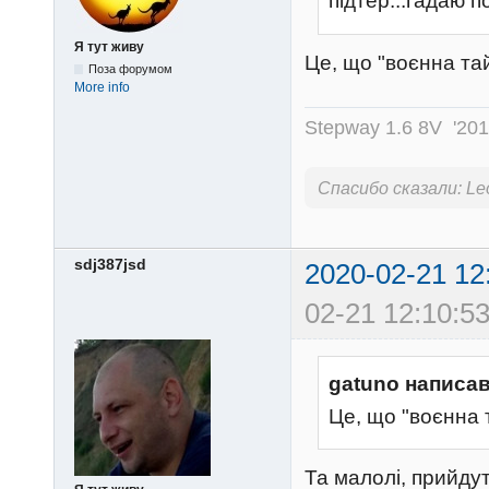
підтер...гадаю п
Я тут живу
Це, що "воєнна тай
Поза форумом
More info
Stepway 1.6 8V '20
Спасибо сказали:
Le
sdj387jsd
2020-02-21 12
02-21 12:10:53
gatuno написав
Це, що "воєнна т
Та малолі, прийду