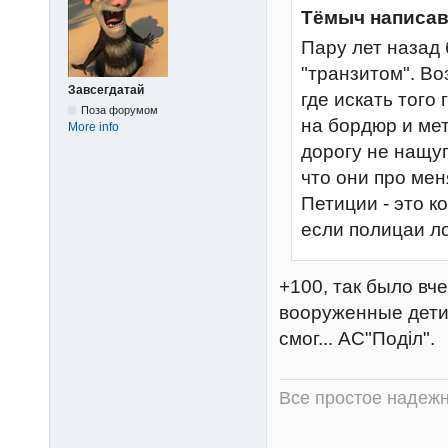
Тёмыч написав
Пару лет назад 
"транзитом". Воз
Завсегдатай
где искать того
Поза форумом
на бордюр и мет
More info
дорогу не нащуп
что они про ме
Петиции - это к
если полицаи л
+100, так было вче
вооруженные дети
смог... АС"Поділ".
Все простое надежн