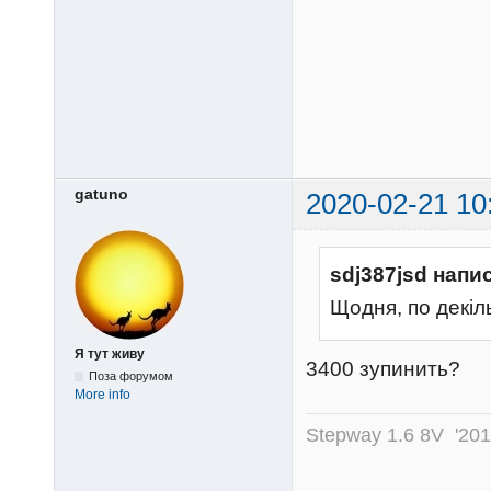
gatuno
2020-02-21 10
sdj387jsd напи
Щодня, по декіль
Я тут живу
3400 зупинить?
Поза форумом
More info
Stepway 1.6 8V '20