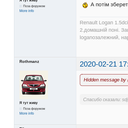
Я тут живу
А потім зберет
Поза форумом
More info
Renault Logan 1.5dc
2.домашній поні. З
loganозалежний, на
Rothmanz
2020-02-21 17
Hidden message by 
Спасибо сказали:
sd
Я тут живу
Поза форумом
More info