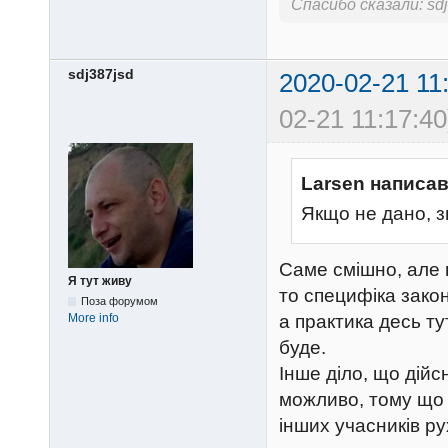
Спасибо сказали:
sd
sdj387jsd
2020-02-21 11
02-21 11:17:40
Larsen написав
Якщо не дано, з
Саме смішно, але ц
Я тут живу
то специфіка зако
Поза форумом
More info
а практика десь ту
буде.
Інше діло, що дійсн
можливо, тому що 
інших учасників р