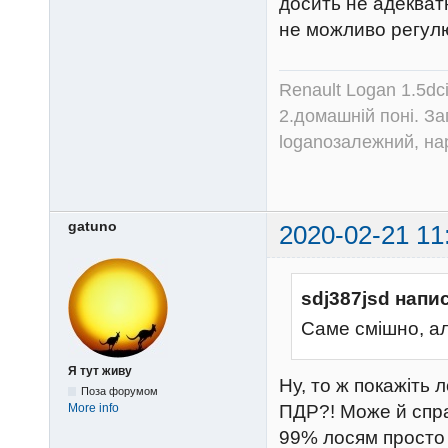
досить не адекват
не можливо регул
Renault Logan 1.5dc
2.домашній поні. З
loganозалежний, на
gatuno
2020-02-21 11
sdj387jsd напи
Саме смішно, ал
Я тут живу
Ну, то ж покажіть 
Поза форумом
ПДР?! Може й справ
More info
99% лосям просто 