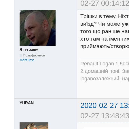
02-27 00:14:12
Трішки в тему. Ніх
виїзд? Чи може уж
того що раніше на
хто там на іменних
приймають/створю
Я тут живу
Поза форумом
More info
Renault Logan 1.5dc
2.домашній поні. З
loganозалежний, на
YURAN
2020-02-27 13
02-27 13:48:43