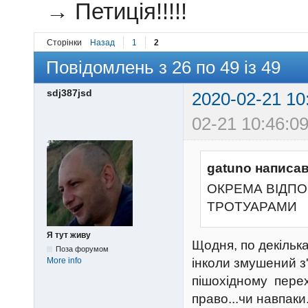
→
Петиція!!!!!
Сторінки
Назад
1
2
Повідомлень з 26 по 49 із 49
sdj387jsd
2020-02-21 10
02-21 10:46:09
gatuno написав
ОКРЕМА ВІДПОВ
ТРОТУАРАМИ
Я тут живу
Щодня, по декілька
Поза форумом
More info
інколи змушений з
пішохідному пере
право...чи навпаки