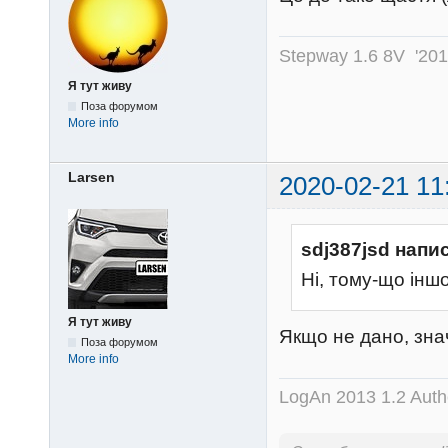
Stepway 1.6 8V '20
Я тут живу
Поза форумом
More info
Larsen
2020-02-21 11
sdj387jsd напи
Ні, тому-що іншо
Я тут живу
Якщо не дано, зна
Поза форумом
More info
LogAn 2013 1.2 Auth