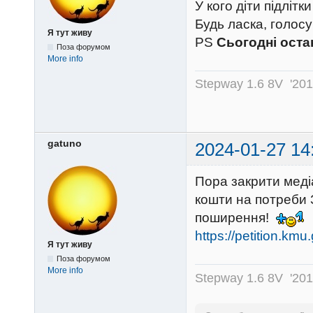
У кого діти підлітк
Будь ласка, голос
Я тут живу
PS
Сьогодні оста
Поза форумом
More info
Stepway 1.6 8V '20
gatuno
2024-01-27 14
Пора закрити меді
кошти на потреби З
поширення!
https://petition.kmu
Я тут живу
Поза форумом
More info
Stepway 1.6 8V '20