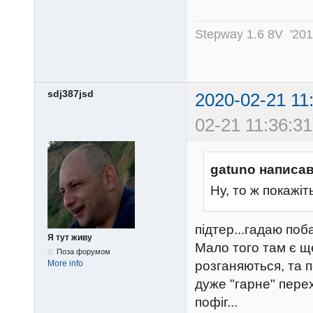
Stepway 1.6 8V '20
sdj387jsd
2020-02-21 11
02-21 11:36:31
gatuno написав
Ну, то ж покажіт
підтер...гадаю поб
Я тут живу
Мало того там є ще
Поза форумом
More info
розганяються, та 
дуже "гарне" перех
пофіг...