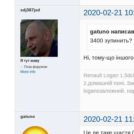
sdj387jsd
2020-02-21 10
gatuno написав
3400 зупинить?
Ні, тому-що іншого
Я тут живу
Поза форумом
More info
Renault Logan 1.5dc
2.домашній поні. З
loganозалежний, на
gatuno
2020-02-21 11
Це де таке щастя 