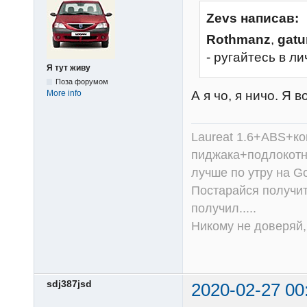
Zevs написав:
Rothmanz
,
gat
- ругайтесь в ли
Я тут живу
Поза форумом
А я чо, я ничо. Я в
More info
Laureat 1.6+ABS+к
пиджака+подлокотни
лучше по утру на Go
Постарайся получит
получил.....
Никому не доверяй, 
sdj387jsd
2020-02-27 00