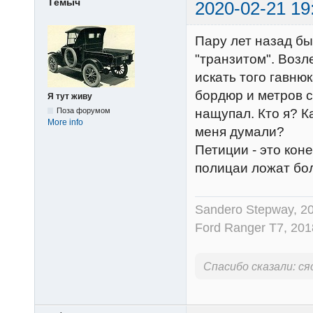
Тёмыч
2020-02-21 19
Пару лет назад бы
"транзитом". Возле
искать того гавнюк
бордюр и метров с
Я тут живу
Поза форумом
нащупал. Кто я? К
More info
меня думали?
Петиции - это коне
полицаи ложат бо
Sandero Stepway, 20
Ford Ranger Т7, 201
Спасибо сказали:
ся