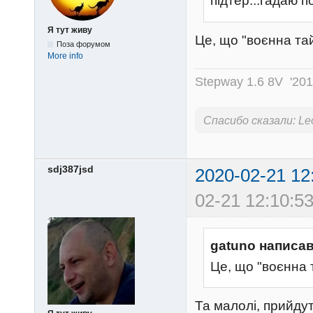
підтер...гадаю п
Я тут живу
Це, що "воєнна тай
Поза форумом
More info
Stepway 1.6 8V '20
Спасибо сказали:
Le
sdj387jsd
2020-02-21 12
02-21 12:10:53
gatuno написав
Це, що "воєнна т
Та малолі, прийду