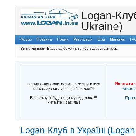
Logan-Клуб
Ukraine)
Форум
Правила
Пошук
Реєстрація
Вхід
Магазин
FA
Ви не увійшли.
Будь-ласка, увійдіть або зареєструйтесь.
Як стати 
Нагадування любителям зареєструватися
та відразу лізти у розділ "Продаж"!!!
Анкета,
Про п
Ваш аккаунт будет одразу видалено !!!
Читайте Правила !
Logan-Клуб в Україні (Logan-