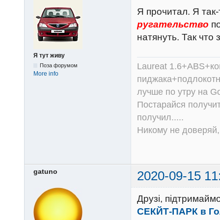
Я прочитал. Я так
ругательство
по
натянуть. Так что
Я тут живу
Laureat 1.6+ABS+к
Поза форумом
More info
пиджака+подлокотни
лучше по утру на Go
Постарайся получит
получил.....
Никому не доверяй, 
gatuno
2020-09-15 11
Друзі, підтримайм
СЕКЙТ-ПАРК в Гол