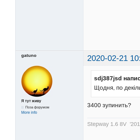
gatuno
2020-02-21 10
sdj387jsd напи
Щодня, по декіль
Я тут живу
3400 зупинить?
Поза форумом
More info
Stepway 1.6 8V '20