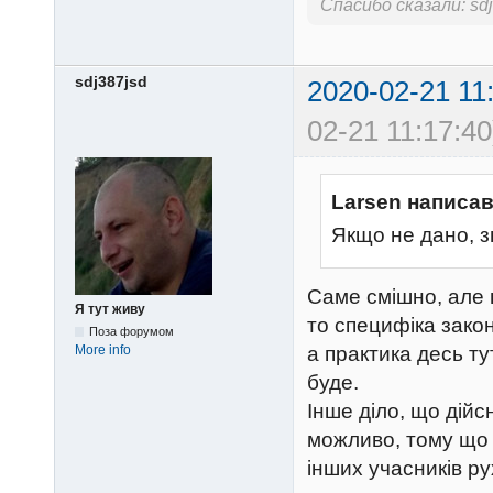
Спасибо сказали:
sd
sdj387jsd
2020-02-21 11
02-21 11:17:40
Larsen написав
Якщо не дано, з
Саме смішно, але ц
Я тут живу
то специфіка зако
Поза форумом
More info
а практика десь ту
буде.
Інше діло, що дійсн
можливо, тому що 
інших учасників р