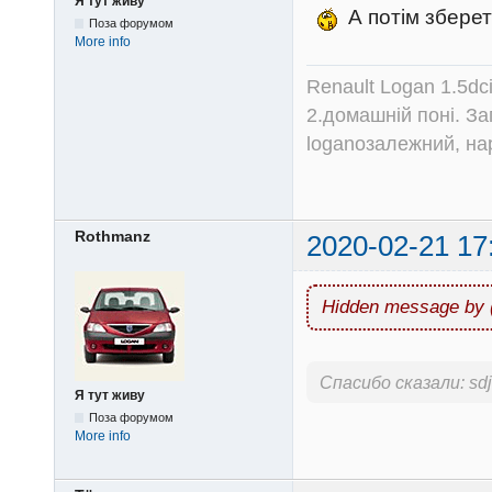
Я тут живу
А потім зберет
Поза форумом
More info
Renault Logan 1.5dc
2.домашній поні. З
loganозалежний, на
Rothmanz
2020-02-21 17
Hidden message by 
Спасибо сказали:
sd
Я тут живу
Поза форумом
More info