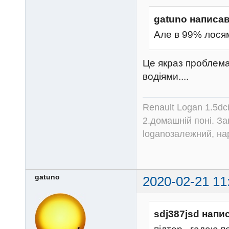
gatuno написав
Але в 99% лосям 
Це якраз проблема
водіями....
Renault Logan 1.5dc
2.домашній поні. З
loganозалежний, на
gatuno
2020-02-21 11
sdj387jsd напи