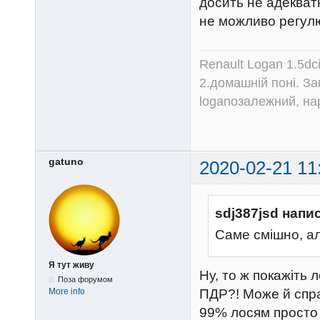
досить не адекват
не можливо регул
Renault Logan 1.5dc
2.домашній поні. З
loganозалежний, на
gatuno
2020-02-21 11
sdj387jsd напи
Саме смішно, ал
Я тут живу
Ну, то ж покажіть 
Поза форумом
ПДР?! Може й справ
More info
99% лосям просто 