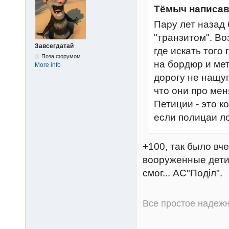
Тёмыч написав
Пару лет назад 
"транзитом". Воз
Завсегдатай
где искать того
Поза форумом
на бордюр и мет
More info
дорогу не нащуп
что они про ме
Петиции - это к
если полицаи л
+100, так было вче
вооруженные дети
смог... АС"Поділ".
Все простое надежн