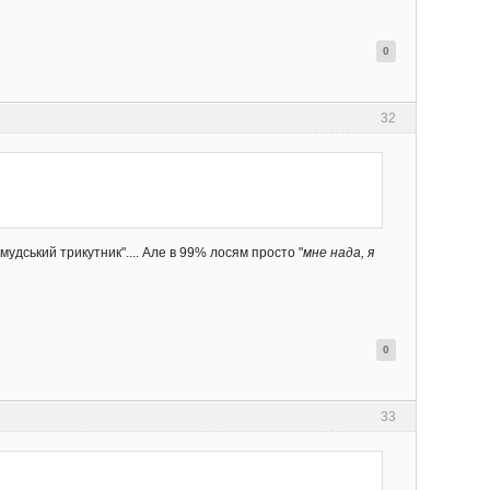
0
32
мудський трикутник".... Але в 99% лосям просто "
мне нада, я
0
33