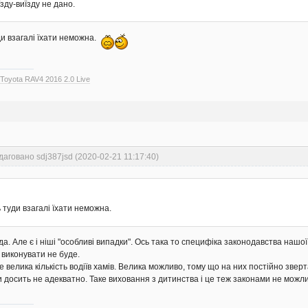
їзду-виїзду не дано.
ди взагалі їхати неможна.
>
Toyota RAV4 2016 2.0 Live
даговано sdj387jsd (2020-02-21 11:17:40)
 туди взагалі їхати неможна.
а. Але є і ніші "особливі випадки". Ось така то специфіка законодавства нашої 
о виконувати не буде.
е велика кількість водіїв хамів. Велика можливо, тому що на них постійно звер
 досить не адекватно. Таке виховання з дитинства і це теж законами не можл