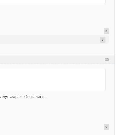
0
1
35
кажуть заразний, спалити...
0