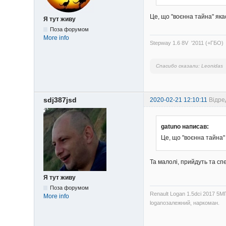
Це, що "воєнна тайна" якас
Я тут живу
Поза форумом
More info
Stepway 1.6 8V '2011 (+ГБО)
Спасибо сказали:
Leonidas
sdj387jsd
2020-02-21 12:10:11
Відре
gatuno написав:
Це, що "воєнна тайна" 
Та малолі, прийдуть та сп
Я тут живу
Поза форумом
Renault Logan 1.5dci 2017 5М
More info
loganозалежний, наркоман.