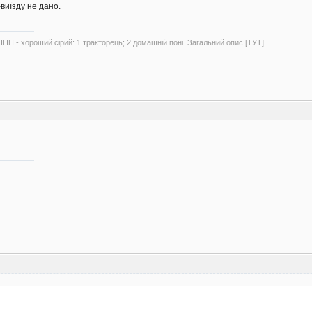
-виїзду не дано.
ППП - хороший сірий: 1.тракторець; 2.домашній поні. Загальний опис
[ТУТ]
.