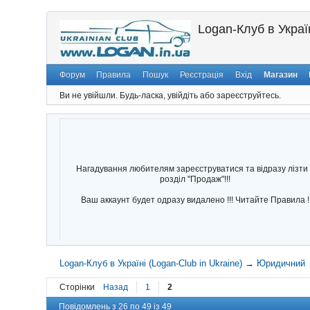
Logan-Клуб в Україн
Форум
Правила
Пошук
Реєстрація
Вхід
Магазин
Ви не увійшли.
Будь-ласка, увійдіть або зареєструйтесь.
Нагадування любителям зареєструватися та відразу лізти 
розділ "Продаж"!!!
Ваш аккаунт будет одразу видалено !!! Читайте Правила !
Logan-Клуб в Україні (Logan-Club in Ukraine)
→
Юридичний
Сторінки
Назад
1
2
Повідомлень з 26 по 49 із 49