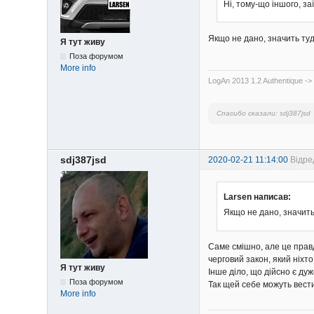
Ні, тому-що іншого, за
Якщо не дано, значить ту
Я тут живу
Поза форумом
More info
LogAn 2013 1.2 Authentique -
Спасибо сказали:
sdj387jsd
sdj387jsd
2020-02-21 11:14:00
Відре
Larsen написав:
Якщо не дано, значить
Саме смішно, але це правд
черговий закон, який ніхт
Я тут живу
Інше діло, що дійсно є дуж
Поза форумом
Так щей себе можуть вести
More info