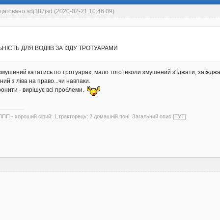
даговано sdj387jsd (2020-02-21 10:46:09)
НІСТЬ ДЛЯ ВОДІЇВ ЗА ЇЗДУ ТРОТУАРАМИ
 змушений кататись по тротуарах, мало того інколи змушений з'їджати, заїждж
ний з ліва на право...чи навпаки.
ронити - вирішує всі проблеми.
ППП - хороший сірий: 1.тракторець; 2.домашній поні. Загальний опис
[ТУТ]
.