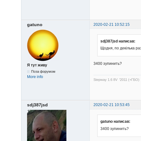
gatuno
2020-02-21 10:52:15
sdj387jsd написав:
Щодня, по декілька разі
3400 зупинить?
Я тут живу
Поза форумом
More info
Stepway 1.6 8V '2011 (+ГБО)
sdj387jsd
2020-02-21 10:53:45
gatuno написав:
3400 зупинить?