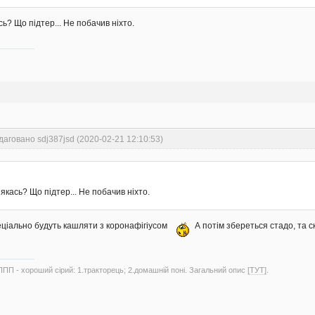
ь? Що підтер... Не побачив ніхто.
даговано sdj387jsd (2020-02-21 12:10:53)
якась? Що підтер... Не побачив ніхто.
еціально будуть кашляти з коронафігіусом
А потім збереться стадо, та с
ППП - хороший сірий: 1.тракторець; 2.домашній поні. Загальний опис
[ТУТ]
.