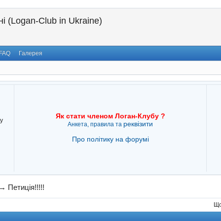
і (Logan-Club in Ukraine)
FAQ
Галерея
Як стати членом Логан-Клубу ?
у
реквізити
Анкета, правила та
Про політику на форумі
→
Петиція!!!!!
Що