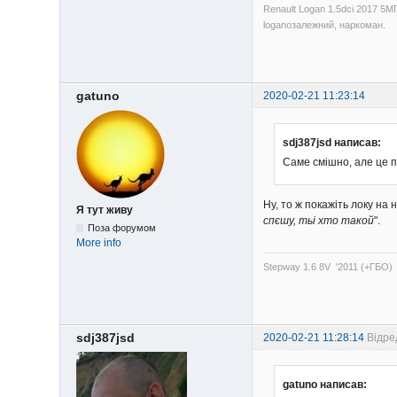
Renault Logan 1.5dci 2017 5М
loganозалежний, наркоман.
gatuno
2020-02-21 11:23:14
sdj387jsd написав:
Саме смішно, але це 
Ну, то ж покажіть локу на
Я тут живу
спєшу, тьі хто такой
".
Поза форумом
More info
Stepway 1.6 8V '2011 (+ГБО)
sdj387jsd
2020-02-21 11:28:14
Відре
gatuno написав: