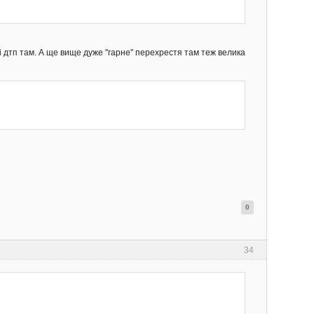
сті дтп там. А ще вище дуже "гарне" перехрестя там теж велика
0
34