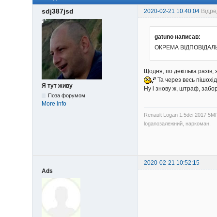
sdj387jsd
2020-02-21 10:40:04
Відре
gatuno написав:
ОКРЕМА ВІДПОВІДАЛЬ
Щодня, по декілька разів,
Та через весь пішохід
Я тут живу
Ну і знову ж, штраф, забо
Поза форумом
More info
Renault Logan 1.5dci 2017 5М
loganозалежний, наркоман.
2020-02-21 10:52:15
Ads