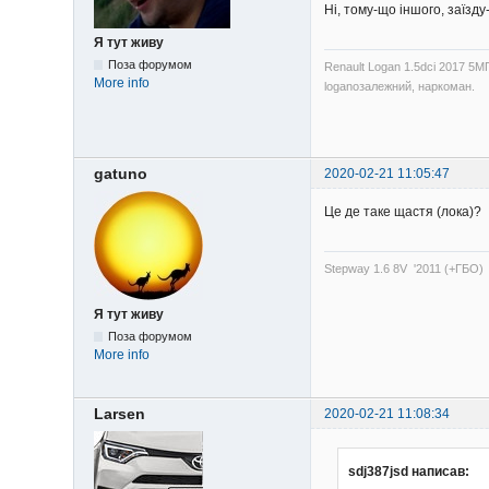
Ні, тому-що іншого, заїзду
Я тут живу
Поза форумом
Renault Logan 1.5dci 2017 5М
More info
loganозалежний, наркоман.
gatuno
2020-02-21 11:05:47
Це де таке щастя (лока)?
Stepway 1.6 8V '2011 (+ГБО)
Я тут живу
Поза форумом
More info
Larsen
2020-02-21 11:08:34
sdj387jsd написав: