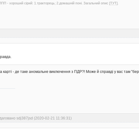
ППП - хороший сірий: 1.тракторець; 2.домашній поні. Загальний опис
[ТУТ]
.
правда.
 на карті - де таке аномальне виключення з ПДР?! Може й справді у вас там "бер
даговано sdj387jsd (2020-02-21 11:36:31)