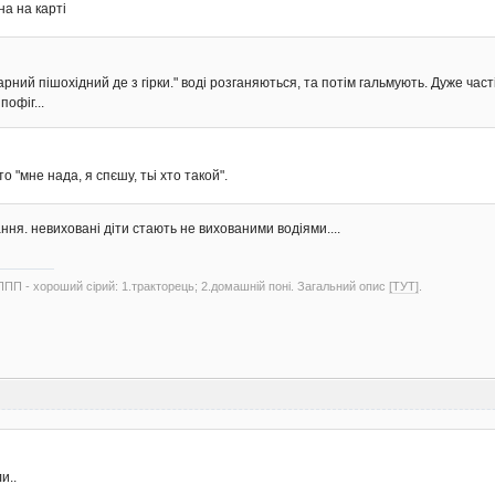
на на карті
гарний пішохідний де з гірки." воді розганяються, та потім гальмують. Дуже ча
пофіг...
 "мне нада, я спєшу, тьі хто такой".
ня. невиховані діти стають не вихованими водіями....
ППП - хороший сірий: 1.тракторець; 2.домашній поні. Загальний опис
[ТУТ]
.
и..