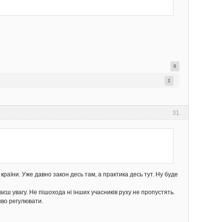
0
1
31
країни. Уже давно закон десь там, а практика десь тут. Ну буде
таєш увагу. Не пішохода ні інших учасників руху не пропустять.
иво регулювати.