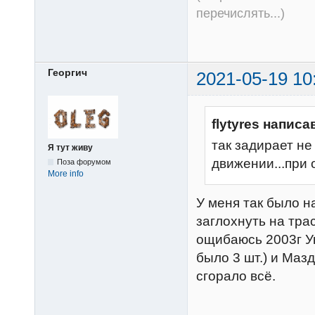
перечислять...)
Георгич
2021-05-19 10
flytyres написа
так задирает не
Я тут живу
движении...при
Поза форумом
More info
У меня так было н
заглохнуть на тра
ощибаюсь 2003г Ук
было 3 шт.) и Маз
сгорало всё.