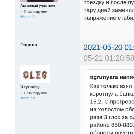
поездку и после п
Активный участник
пару дней заменил
Поза форумом
More info
напряжение стабил
Георгич
2021-05-20 01
05-21 01:20:58
tigrunyara напи
Как только взял
Я тут живу
коротнула банка
Поза форумом
More info
15.2. С прогрев
на холостом об
раза 3 глох за 
районе 850-880.
обороты опустил