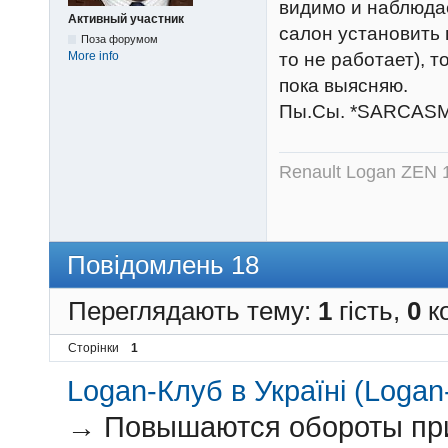
видимо и наблюдае
Активный участник
салон установить 
Поза форумом
More info
то не работает), 
пока выясняю.
Пы.Сы. *SARCAS
Renault Logan ZEN 
Повідомлень 18
Переглядають тему:
1
гість,
0
ко
Сторінки
1
Logan-Клуб в Україні (Logan-
→
Повышаются обороты пр