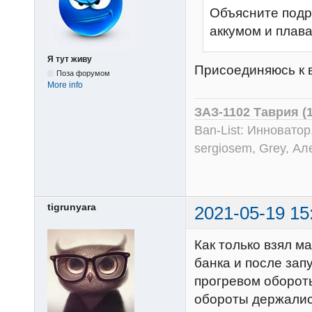
Объясните подр
аккумом и плава
Я тут живу
Присоединяюсь к в
Поза форумом
More info
ЗАЗ-1102 Таврия (
Ban-List: Инноватор
sergiosem, Grey, Ал
tigrunyara
2021-05-19 15
Как только взял м
банка и после зап
прогревом обороты
обороты держались