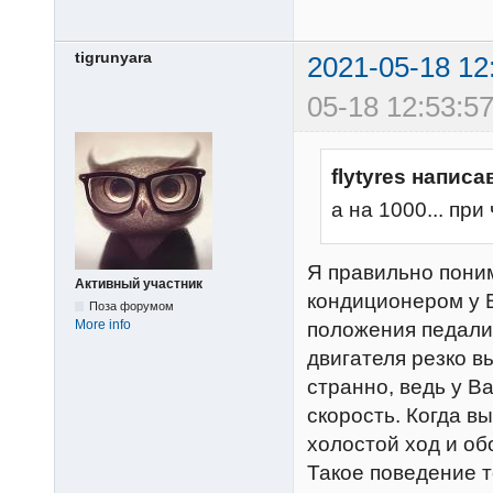
tigrunyara
2021-05-18 12
05-18 12:53:57
flytyres написа
а на 1000... при
Я правильно пони
Активный участник
кондиционером у В
Поза форумом
More info
положения педали
двигателя резко в
странно, ведь у В
скорость. Когда в
холостой ход и об
Такое поведение т