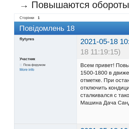
→
Повышаются обороты 
Сторінки
1
Повідомлень 18
flytyres
2021-05-18 10
18 11:19:15)
Участник
Всем привет! Пов
Поза форумом
More info
1500-1800 в движе
отметке. При оста
отключить кондици
сталкивался с так
Машина Дача Санд