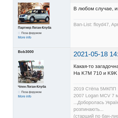
В любом случае, и
Ban-List: floyd47, A
Партнер Логан-Клуба
Поза форумом
More info
Bob3000
2021-05-18 14
Какая-то загадочна
На K7M 710 и K9K 6
Член Логан-Клуба
2019 Стёпа 5МКПП
Поза форумом
2007 Logan MCV 7 м
More info
...Доборолась Україн
розпинають...
(старший по бан-лис