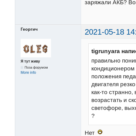
заряжали АКБ? Во
Георгич
2021-05-18 14
tigrunyara напи
правильно пони
Я тут живу
кондиционером 
Поза форумом
More info
положения педа
двигателя резко
как-то странно,
возрастать и ск
светофоре, вых
?
Нет