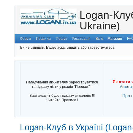
Logan-Клуб
Ukraine)
Форум
Правила
Пошук
Реєстрація
Вхід
Магазин
FA
Ви не увійшли.
Будь-ласка, увійдіть або зареєструйтесь.
Як стати 
Нагадування любителям зареєструватися
та відразу лізти у розділ "Продаж"!!!
Анкета,
Про п
Ваш аккаунт будет одразу видалено !!!
Читайте Правила !
Logan-Клуб в Україні (Logan-