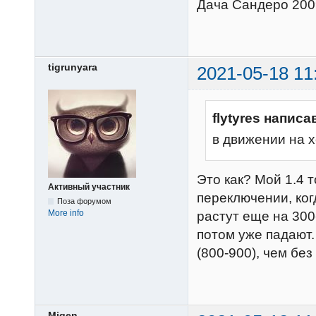
Дача Сандеро 2009
tigrunyara
2021-05-18 11
flytyres написа
в движении на 
Это как? Мой 1.4 
Активный участник
переключении, ког
Поза форумом
More info
растут еще на 300
потом уже падают
(800-900), чем без 
Migen