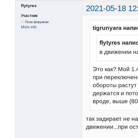
flytyres
2021-05-18 12
Участник
Поза форумом
tigrunyara напи
More info
flytyres напи
в движении н
Это как? Мой 1.
при переключени
обороты растут 
держатся и пот
вроде, выше (800
так задирает не на
движении...при ос