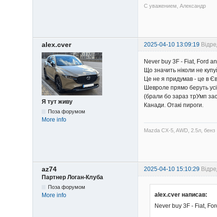
С уважением, Александр
alex.cver
2025-04-10 13:09:19
Відре
Never buy 3F - Fiat, Ford an
Що значить ніколи не купу
Це не я придумав - це в Є
Шевроле прямо беруть усі 
(брали бо зараз трУмп за
Я тут живу
Канади. Отакі пироги.
Поза форумом
More info
Mazda CX-5, AWD, 2.5л, бенз
az74
2025-04-10 15:10:29
Відре
Партнер Логан-Клуба
Поза форумом
alex.cver написав:
More info
Never buy 3F - Fiat, For