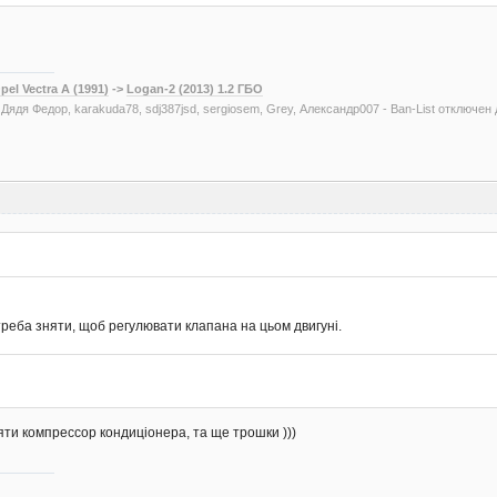
pel Vectra A (1991)
->
Logan-2 (2013) 1.2 ГБО
, Дядя Федор, karakuda78, sdj387jsd, sergiosem, Grey, Александр007 - Ban-List отключен
треба зняти, щоб регулювати клапана на цьом двигуні.
няти компрессор кондиціонера, та ще трошки )))