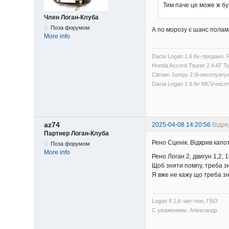
Тим паче це може ж бути
Член Логан-Клуба
Поза форумом
А по морозу є шанс полама
More info
Dacia Logan 1.6 8v-продано. 
Honda Accord Tourer 2.4 AT 
Citroen Jumpy 2.0i-експлуату
Dacia Logan 1.6 8v MCV-експ
az74
2025-04-08 14:20:56
Відре
Партнер Логан-Клуба
Рено Сценік. Відкрив капо
Поза форумом
More info
Рено Логан 2, двигун 1,2, 1
Щоб зняти помпу, треба зня
Я вже не кажу що треба зн
Logan II 1,6 чип-тюн, ГБО
С уважением, Александр