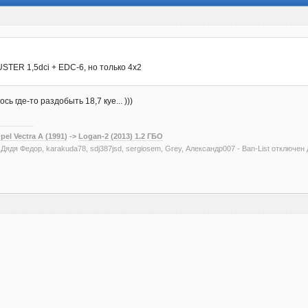
STER 1,5dci + EDC-6, но только 4х2
ь где-то раздобыть 18,7 куе... )))
pel Vectra A (1991)
->
Logan-2 (2013) 1.2 ГБО
, Дядя Федор, karakuda78, sdj387jsd, sergiosem, Grey, Александр007 - Ban-List отключен