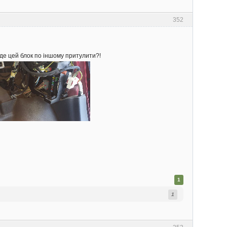
352
де цей блок по іншому притулити?!
1
1