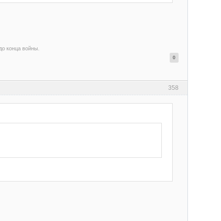
 до конца войны.
0
358