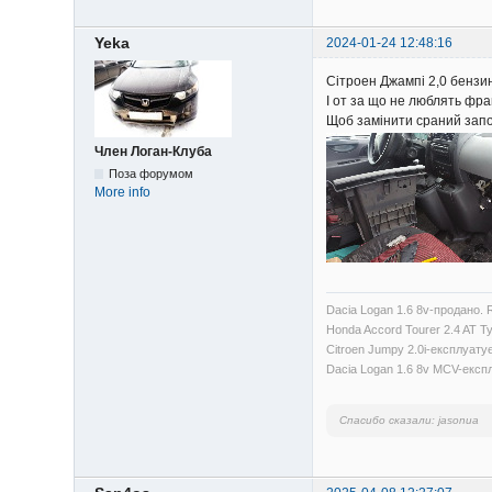
Yeka
2024-01-24 12:48:16
Сітроен Джампі 2,0 бензи
І от за що не люблять фр
Щоб замінити сраний запо
Член Логан-Клуба
Поза форумом
More info
Dacia Logan 1.6 8v-продано. 
Honda Accord Tourer 2.4 AT 
Citroen Jumpy 2.0i-експлуату
Dacia Logan 1.6 8v MCV-експ
Спасибо сказали:
jasonua