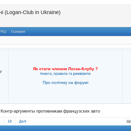
і (Logan-Club in Ukraine)
FAQ
Галерея
Як стати членом Логан-Клубу ?
у
реквізити
Анкета, правила та
Про політику на форумі
→
Контр-аргументы противникам французских авто
7
18
Далі
Що