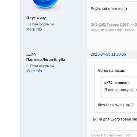
Впускний колектор ))
Я тут живу
Поза форумом
ЗАЗ-1102 Таврия (1993)
->
O
More info
Ban-List: Инноватор, Георгич
az74
2025-04-10 11:20:35
Партнер Логан-Клуба
Поза форумом
Aprox написав:
More info
az74 написав:
Я вже не кажу що 
Впускний колектор ))
Так. Та для цього треба з
Logan II 1,6 чип-тюн, ГБО