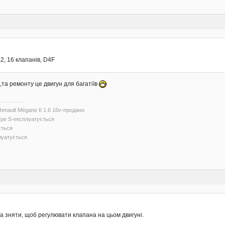
,2, 16 клапанів, D4F
,та ремонту це двигун для багатіїв
Renault Mégane II 1.6 16v-продано
Type S-експлуатується
ється
луатується
а зняти, щоб регулювати клапана на цьом двигуні.