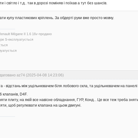
 і світло і т.д.. так в дорозі поміняв і поїхав а тут без шансів.
ти купу пластикових кріплень. За обдерті руки вже просто мовчу.
Renault Mégane II 1.6 16v-продано
Type S-експлуатується
ється
луатується
даговано az74 (2025-04-08 14:23:06)
та - відстань між ущільнювачем біля лобового скла, та ущільнювачем на панелі 
6 клапанів, D4F.
ти плиту, на якій все навісне обладнання, ГУР, Конд... Це все теж треба зняти
яти, щоб регулювати клапана на цьом двигуні.