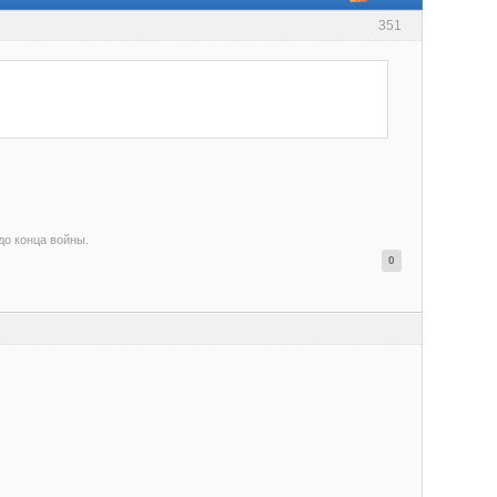
351
 до конца войны.
0