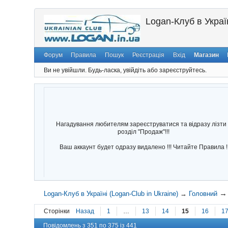
Logan-Клуб в Україн
Форум
Правила
Пошук
Реєстрація
Вхід
Магазин
Ви не увійшли.
Будь-ласка, увійдіть або зареєструйтесь.
Нагадування любителям зареєструватися та відразу лізти 
розділ "Продаж"!!!
Ваш аккаунт будет одразу видалено !!! Читайте Правила !
Logan-Клуб в Україні (Logan-Club in Ukraine)
→
Головний
Сторінки
Назад
1
…
13
14
15
16
1
Повідомлень з 351 по 375 із 441