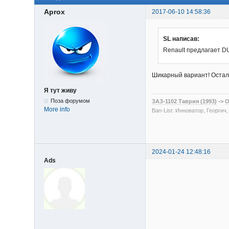
Aprox
2017-06-10 14:58:36
SL написав:
Renault предлагает DU
Шикарный вариант! Осталос
Я тут живу
Поза форумом
ЗАЗ-1102 Таврия (1993)
->
O
More info
Ban-List: Инноватор, Георгич
2024-01-24 12:48:16
Ads