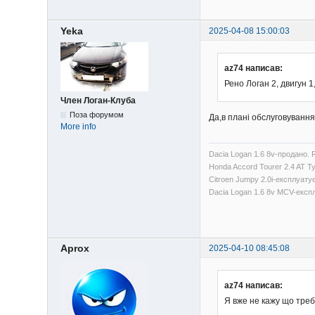
Yeka
2025-04-08 15:00:03
az74 написав:
Рено Логан 2, двигун 1
Член Логан-Клуба
Поза форумом
Да,в плані обслуговування
More info
Dacia Logan 1.6 8v-продано. 
Honda Accord Tourer 2.4 AT 
Citroen Jumpy 2.0i-експлуату
Dacia Logan 1.6 8v MCV-експ
Aprox
2025-04-10 08:45:08
az74 написав:
Я вже не кажу що треб