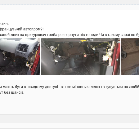
нзин.
 французький автопром?!
апобіжник на прикурювач треба розвернути пів топеди.Чи в такому сараї не б
 мають бути в швидкому доступі.. він же міняється легко та купується на любій з
тут без шансів.