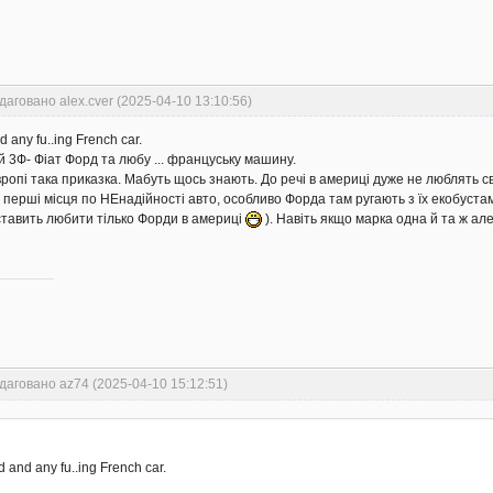
даговано alex.cver (2025-04-10 13:10:56)
d any fu..ing French car.
й 3Ф- Фіат Форд та любу ... француську машину.
вропі така приказка. Мабуть щось знають. До речі в америці дуже не люблять с
перші місця по НЕнадійності авто, особливо Форда там ругають з їх екобустам
ставить любити тілько Форди в америці
). Навіть якщо марка одна й та ж але
даговано az74 (2025-04-10 15:12:51)
d and any fu..ing French car.