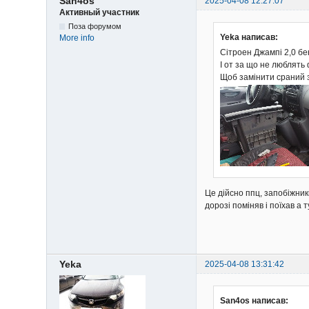
San4os
2025-04-08 12:27:07
Активный участник
Поза форумом
Yeka написав:
More info
Сітроен Джампі 2,0 бе
І от за що не люблять
Щоб замінити сраний з
Це дійсно ппц, запобіжники
дорозі поміняв і поїхав а 
Yeka
2025-04-08 13:31:42
San4os написав: