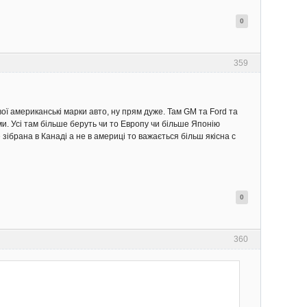
0
359
вої американські марки авто, ну прям дуже. Там GM та Ford та
и. Усі там більше беруть чи то Европу чи більше Японію
 зібрана в Канаді а не в америці то важається більш якісна с
0
360