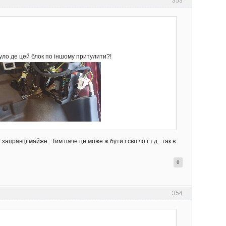
353
уло де цей блок по іншому притулити?!
аправці майже.. Тим паче це може ж бути і світло і т.д.. так в
0
354