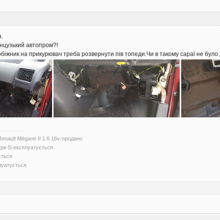
н.
анцузький автопром?!
біжник на прикурювач треба розвернути пів топеди.Чи в такому сараї не було 
Renault Mégane II 1.6 16v-продано
Type S-експлуатується
ється
луатується