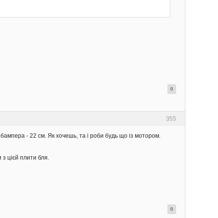
0
355
бампера - 22 см. Як хочешь, та і роби будь що із мотором.
 з цієй плити бля.
0