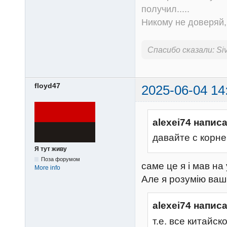
получил.....
Никому не доверяй, 
Спасибо сказали:
Siv
floyd47
2025-06-04 14
alexei74 написа
давайте с корн
Я тут живу
Поза форумом
саме це я і мав на 
More info
Але я розумію ваш 
alexei74 написа
т.е. все китайс