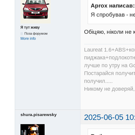
Aprox написав:
Я спробував - н
Я тут живу
Обіцяю, ніколи не
Поза форумом
More info
Laureat 1.6+ABS+к
пиджака+подлокотни
лучше по утру на Go
Постарайся получит
получил.....
Никому не доверяй, 
shura.pisarewsky
2025-06-05 10