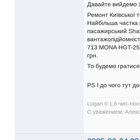
Давайте вийдемо з
Ремонт Київської 
Найбільша частка 
пасажирський Sha
вантажопідйомністю
713 MONA HGT-250-
грн.
То будемо гратися
PS І до чого тут д
Logan II 1,6 чип-тю
С уважением, Алек