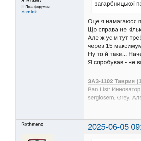
Я тут живу
загарбницької по
Поза форумом
More info
Оце я намагаюся по
Що справа не кілько
Але ж усім тут тре
через 15 максимум
Ну то й таке... На
Я спробував - не в
ЗАЗ-1102 Таврия (
Ban-List: Инноватор
sergiosem, Grey, Ал
Rothmanz
2025-06-05 09