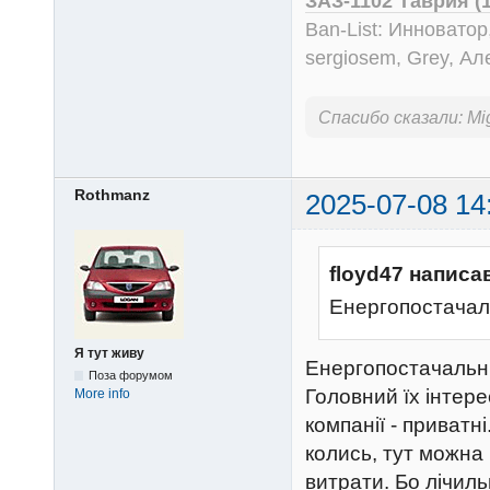
ЗАЗ-1102 Таврия (
Ban-List: Инноватор
sergiosem, Grey, Ал
Спасибо сказали:
Mi
Rothmanz
2025-07-08 14
floyd47 написа
Енергопостачал
Я тут живу
Енергопостачальні 
Поза форумом
Головний їх інтерес
More info
компанії - приватн
колись, тут можна 
витрати. Бо лічильн