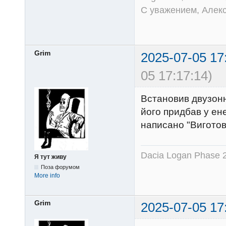
С уважением, Алек
Grim
2025-07-05 17
05 17:17:14)
Встановив двузонн
його придбав у ен
написано "Виготов
Dacia Logan Phase 
Я тут живу
Поза форумом
More info
Grim
2025-07-05 17