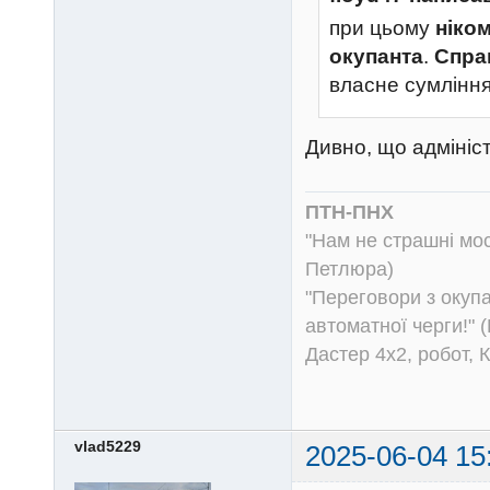
при цьому
ніком
окупанта
.
Спра
власне сумління,
Дивно, що адмініст
ПТН-ПНХ
"Нам не страшні моск
Петлюра)
"Переговори з окуп
автоматної черги!" (
Дастер 4х2, робот, 
vlad5229
2025-06-04 15