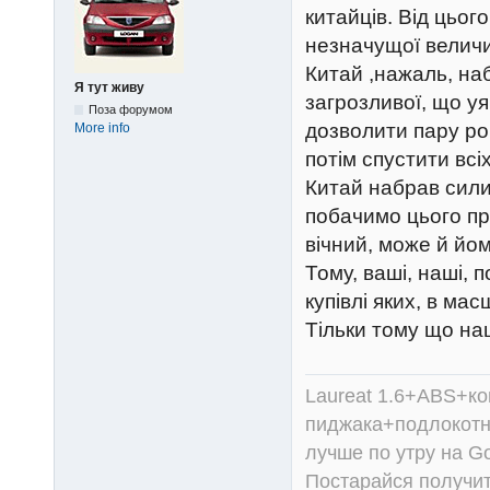
китайців. Від цього
незначущої величин
Китай ,нажаль, наб
Я тут живу
загрозливої, що уя
Поза форумом
дозволити пару рок
More info
потім спустити всі
Китай набрав сили
побачимо цього пр
вічний, може й йом
Тому, ваші, наші, п
купівлі яких, в ма
Тільки тому що наша
Laureat 1.6+ABS+к
пиджака+подлокотни
лучше по утру на Go
Постарайся получит