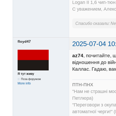
Logan II 1,6 чип-тю
С уважением, Алек
Спасибо сказали:
Ne
floyd47
2025-07-04 10
az74
, почитайте, 
відношення до вій
Каллас. Гадаю, вам
Я тут живу
Поза форумом
More info
ПТН-ПНХ
"Нам не страшні моск
Петлюра)
"Переговори з окуп
автоматної черги!" (