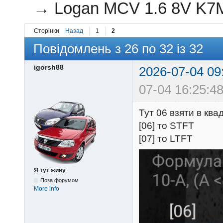
→
Logan MCV 1.6 8V K7
Сторінки
Назад
1
2
Повідомлень з 26 по 32 із 32
igorsh88
2026-07-04 09
07-04 16:25:48
Тут 06 взяти в ква
[06] то STFT
[07] то LTFT
Я тут живу
Поза форумом
More info