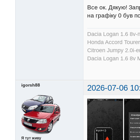
Все ок. Дякую! За
на графіку 0 був п
Dacia Logan 1.6 8v-
Honda Accord Tourer
Citroen Jumpy 2.0i-
Dacia Logan 1.6 8v
igorsh88
2026-07-06 10
Я тут живу