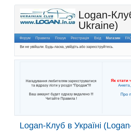
Logan-Клуб
Ukraine)
Форум
Правила
Пошук
Реєстрація
Вхід
Магазин
FA
Ви не увійшли.
Будь-ласка, увійдіть або зареєструйтесь.
Як стати 
Нагадування любителям зареєструватися
та відразу лізти у розділ "Продаж"!!!
Анкета,
Про п
Ваш аккаунт будет одразу видалено !!!
Читайте Правила !
Logan-Клуб в Україні (Logan-