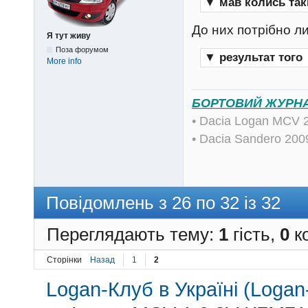
▼
мав колись так
До них потрібно л
Я тут живу
Поза форумом
▼
результат того
More info
БОРТОВИЙ ЖУРН
• Dacia Logan MCV 
• Dacia Sandero 20
Повідомлень з 26 по 32 із 32
Переглядають тему:
1
гість,
0
ко
Сторінки
Назад
1
2
Logan-Клуб в Україні (Logan-