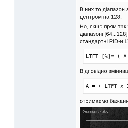
В них то діапазон 
центром на 128.
Но, якщо прям так
діапазоні [64...12
стандартні PID-и 
LTFT [%]= ( А
Відповідно змінивш
A = ( LTFT x 
отримаємо бажани