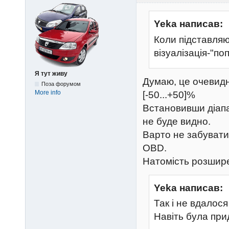
Yeka написав:
Коли підставля
візуалізація-"п
Я тут живу
Думаю, це очевидн
Поза форумом
More info
[-50...+50]%
Встановивши діапа
не буде видно.
Варто не забувати
OBD.
Натомість розшире
Yeka написав:
Так і не вдалос
Навіть була пр