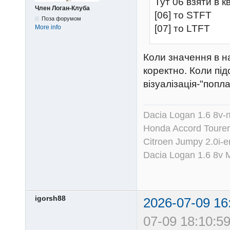
Тут 06 взяти в к
Член Логан-Клуба
[06] то STFT
Поза форумом
[07] то LTFT
More info
Коли значення в н
коректно. Коли пі
візуалізація-"попл
Dacia Logan 1.6 8v-
Honda Accord Tourer
Citroen Jumpy 2.0i-
Dacia Logan 1.6 8v
igorsh88
2026-07-09 16
07-09 18:10:59