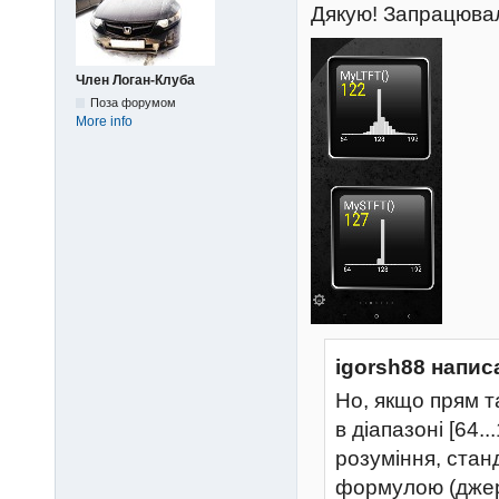
Дякую! Запрацюва
Член Логан-Клуба
Поза форумом
More info
igorsh88 напис
Но, якщо прям т
в діапазоні [64.
розуміння, стан
формулою (джер