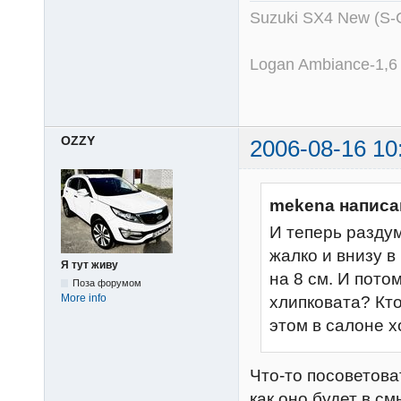
Suzuki SX4 New (S-
Logan Ambiance-1,6
OZZY
2006-08-16 10
mekena написа
И теперь разду
жалко и внизу в
Я тут живу
на 8 см. И пото
Поза форумом
More info
хлипковата? Кт
этом в салоне х
Что-то посоветова
как оно будет в см