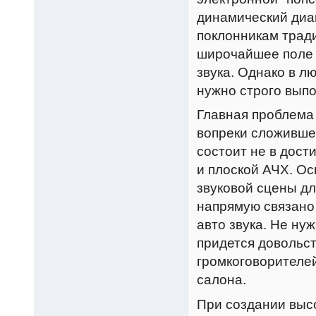
динамический диап
поклонникам трад
широчайшее поле 
звука. Однако в л
нужно строго вып
Главная проблема
вопреки сложивше
состоит не в дост
и плоской АЧХ. Ос
звуковой сцены д
напрямую связано
авто звука. Не ну
придется довольс
громкоговорителей
салона.
При создании высо