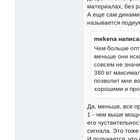
материалах, без р
А еще сам динамик
называется подиум 
mekena написа
Чем больше опт
меньше они иска
совсем не значи
380 вт максима
позволит мне в
хорошими и про
Да, меньше, все пр
1 - чем выше мощн
его чуствительнос
сигнала. Это тож
И получается, что