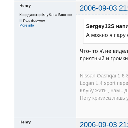
Henry
2006-09-03 21
Координатор Клуба на Востоке
Поза форумом
Sergey12S нап
More info
А можно я пару 
Что- то я\ не виде
приятный и громки
Nissan Qashqai 1.6
Logan 1.4 sport пер
Клубу жить , нам - д
Нету кризиса лишь у
Henry
2006-09-03 21