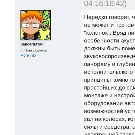
04 16:16:42)
Нередко говорят, 
не может и поэтом
"колонок". Вряд л
особенности акуст
Завсегдатай
должны быть поме
Поза форумом
звуковоспроизвед
More info
панораму и глубин
исполнительского 
принципы компонов
простейших до сам
монтаже и настрой
оборудовании авт
возможностей уст
зал на колесах, ко
силы и средства,
электронной "попс