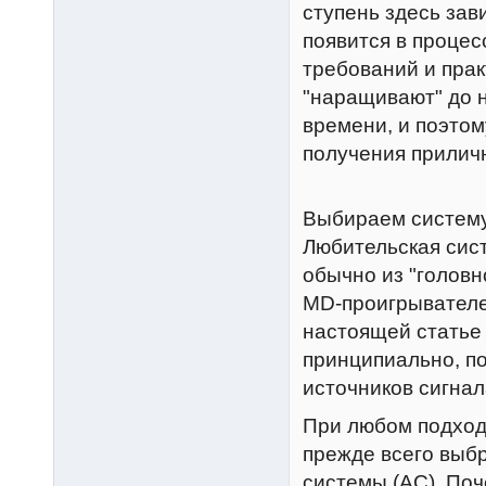
ступень здесь зав
появится в процес
требований и прак
"наращивают" до н
времени, и поэтом
получения приличн
Выбираем систему
Любительская сист
обычно из "головн
MD-проигрывателем
настоящей статье 
принципиально, п
источников сигнал
При любом подход
прежде всего выбр
системы (АС). По