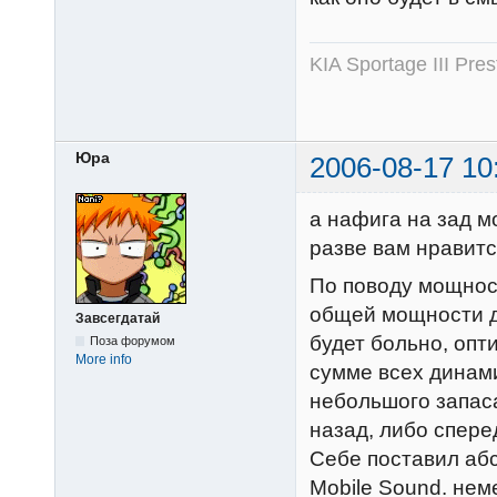
KIA Sportage III Pr
Юра
2006-08-17 10
а нафига на зад 
разве вам нравит
По поводу мощност
общей мощности ди
Завсегдатай
будет больно, опт
Поза форумом
More info
сумме всех динами
небольшого запас
назад, либо спере
Себе поставил аб
Mobile Sound. нем