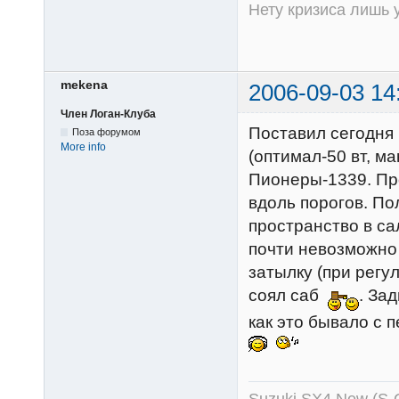
Нету кризиса лишь у
mekena
2006-09-03 14
Член Логан-Клуба
Поставил сегодня 
Поза форумом
More info
(оптимал-50 вт, ма
Пионеры-1339. Пр
вдоль порогов. По
пространство в са
почти невозможно с
затылку (при регул
соял саб
. За
как это бывало с 