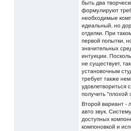
быть два творческ
формулируют треб
необходимые компо
идеальный, но дор
отделки. При таком
первой попытки, н
значительных сред
интуиции. Посколь
не существует, та
установочным студ
требует также нем
удовлетвориться с
получить "плохой 
Второй вариант - 
авто звук. Систем
доступных компоне
компоновкой и ис