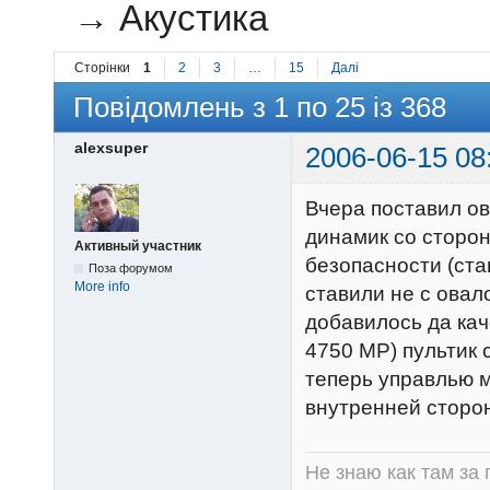
→
Акустика
Сторінки
1
2
3
…
15
Далі
Повідомлень з 1 по 25 із 368
alexsuper
2006-06-15 08
Вчера поставил ов
динамик со сторон
Активный участник
безопасности (ста
Поза форумом
More info
ставили не с овало
добавилось да кач
4750 МР) пультик 
теперь управлью м
внутренней сторон
Не знаю как там за 