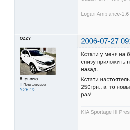
Logan Ambiance-1,6
OZZY
2006-07-27 09
Кстати у меня на 
снизу приложить н
назад.
Кстати настоятел
Я тут живу
Поза форумом
250грн., а то но
More info
раз!
KIA Sportage III Pr