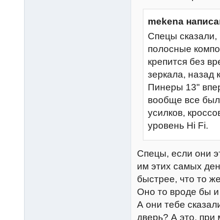
mekena написа
Спецы сказали, 
полосные компон
крепится без вр
зеркала, назад 
Пинеры 13" впер
вообще все было
усилков, кроссо
уровень Hi Fi.
Спецы, если они э
им этих самых ден
быстрее, что то ж
Оно то вроде бы и
А они тебе сказал
дверь? А это, при