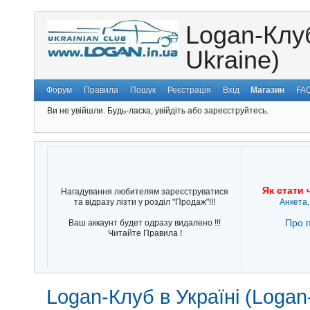
Logan-Клуб
Ukraine)
Форум
Правила
Пошук
Реєстрація
Вхід
Магазин
FA
Ви не увійшли.
Будь-ласка, увійдіть або зареєструйтесь.
Як стати 
Нагадування любителям зареєструватися
та відразу лізти у розділ "Продаж"!!!
Анкета,
Про п
Ваш аккаунт будет одразу видалено !!!
Читайте Правила !
Logan-Клуб в Україні (Logan-