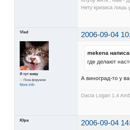
Нету кризиса лишь у
Vlad
2006-09-04 10
mekena написа
где делают нас
Я тут живу
А виноград-то у вас
Поза форумом
More info
Dacia Logan 1.4 Amb
Юра
2006-09-04 14