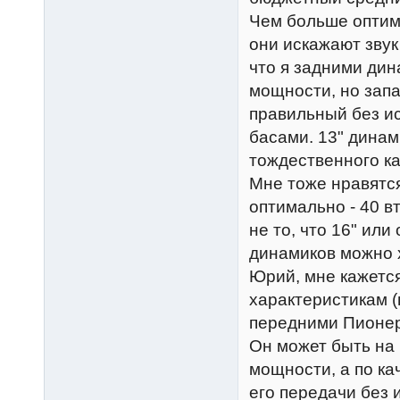
Чем больше оптим
они искажают звук 
что я задними ди
мощности, но зап
правильный без и
басами. 13" динам
тождественного ка
Мне тоже нравятся
оптимально - 40 вт,
не то, что 16" ил
динамиков можно х
Юрий, мне кажется
характеристикам (
передними Пионера
Он может быть на 
мощности, а по ка
его передачи без