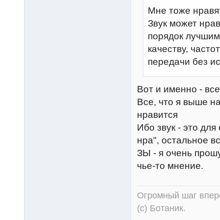
Мне тоже нравят
Звук может нрав
порядок лучшим
качеству, часто
передачи без 
Вот и именно - вс
Все, что я выше н
нравится
Ибо звук - это для 
нра", остальное вс
ЗЫ - я очень прош
чье-то мнение.
Огромный шаг впере
(с) Ботаник.