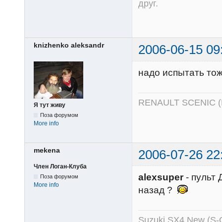
друг.
knizhenko aleksandr
2006-06-15 09
надо испытать тож
RENAULT SCENIC 
Я тут живу
Поза форумом
More info
mekena
2006-07-26 22
Член Логан-Клуба
alexsuper
- пульт 
Поза форумом
More info
назад ?
Suzuki SX4 New (S-