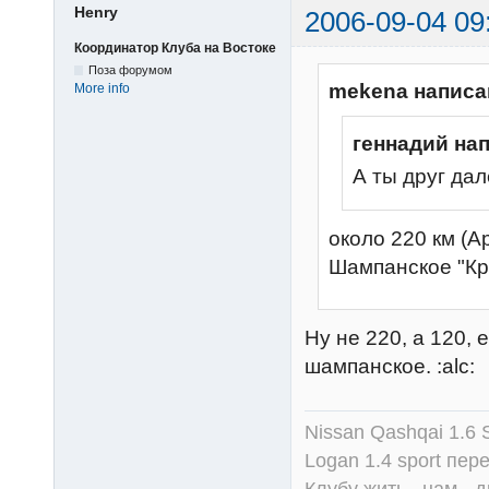
Henry
2006-09-04 09
Координатор Клуба на Востоке
Поза форумом
mekena написа
More info
геннадий на
А ты друг дал
около 220 км (А
Шампанское "Кр
Ну не 220, а 120,
шампанское. :alc:
Nissan Qashqai 1.6
Logan 1.4 sport пер
Клубу жить , нам - д