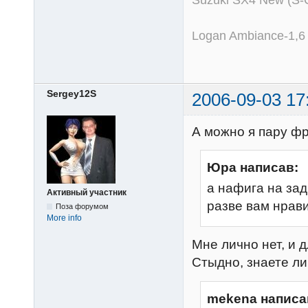
Suzuki SX4 New (S-
Logan Ambiance-1,6
Sergey12S
2006-09-03 17
А можно я пару фр
Юра написав:
а нафига на за
Активный участник
разве вам нрав
Поза форумом
More info
Мне лично нет, и 
Стыдно, знаете ли
mekena написа