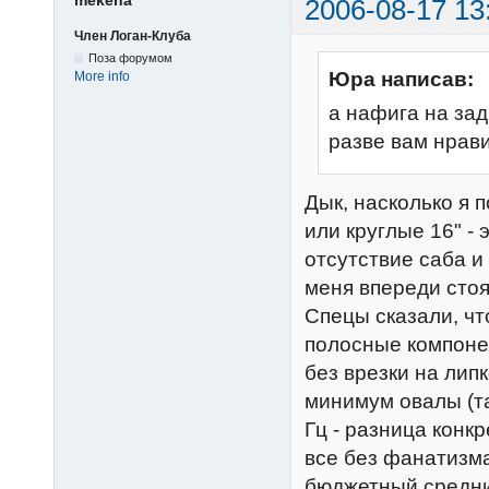
mekena
2006-08-17 13
Член Логан-Клуба
Поза форумом
Юра написав:
More info
а нафига на за
разве вам нрав
Дык, насколько я 
или круглые 16" -
отсутствие саба и
меня впереди сто
Спецы сказали, чт
полосные компонен
без врезки на лип
минимум овалы (та
Гц - разница конкр
все без фанатизма -
бюджетный средний