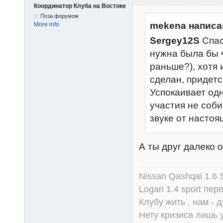
Координатор Клуба на Востоке
Поза форумом
mekena написа
More info
Sergey12S
Спас
нужна была бы ч
раньше?), хотя 
сделан, придетс
Успокаивает одн
участия не соб
звуке от насто
А ты друг далеко 
Nissan Qashqai 1.6
Logan 1.4 sport пер
Клубу жить , нам - д
Нету кризиса лишь у