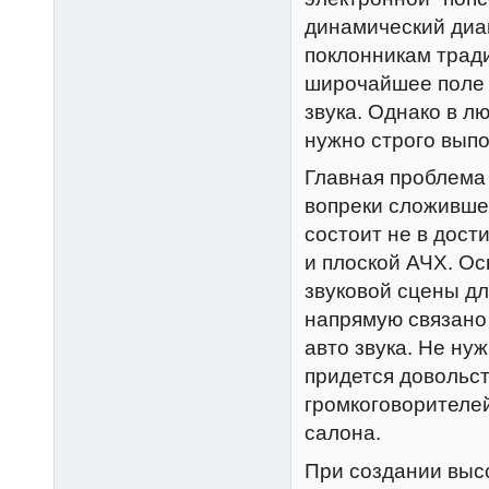
динамический диап
поклонникам трад
широчайшее поле 
звука. Однако в л
нужно строго вып
Главная проблема
вопреки сложивше
состоит не в дост
и плоской АЧХ. Ос
звуковой сцены д
напрямую связано
авто звука. Не ну
придется довольс
громкоговорителей
салона.
При создании высо