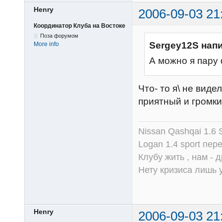
Henry
2006-09-03 21
Координатор Клуба на Востоке
Поза форумом
Sergey12S нап
More info
А можно я пару 
Что- то я\ не виде
приятный и громки
Nissan Qashqai 1.6
Logan 1.4 sport пер
Клубу жить , нам - д
Нету кризиса лишь у
Henry
2006-09-03 21