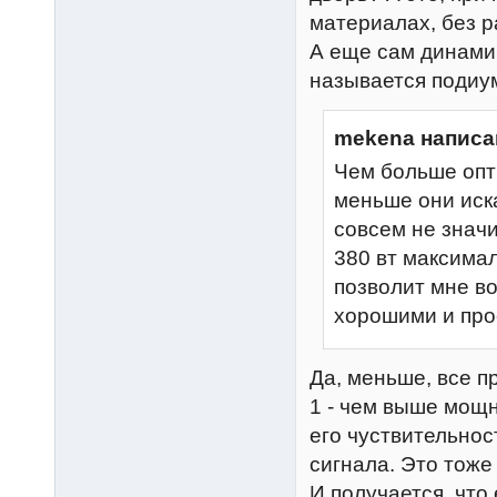
материалах, без р
А еще сам динамик
называется подиум 
mekena написа
Чем больше опт
меньше они иска
совсем не значи
380 вт максима
позволит мне в
хорошими и про
Да, меньше, все пр
1 - чем выше мощн
его чуствительнос
сигнала. Это тож
И получается, что