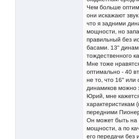
Чем больше оптим
они искажают звук 
что я задними ди
мощности, но зап
правильный без и
басами. 13" динам
тождественного ка
Мне тоже нравятся
оптимально - 40 вт,
не то, что 16" ил
динамиков можно х
Юрий, мне кажется
характеристикам (
передними Пионера
Он может быть на 
мощности, а по ка
его передачи без