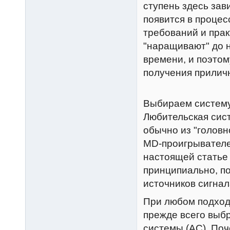
ступень здесь зав
появится в процес
требований и прак
"наращивают" до н
времени, и поэтом
получения приличн
Выбираем систему
Любительская сист
обычно из "головн
MD-проигрывателем
настоящей статье 
принципиально, п
источников сигнал
При любом подход
прежде всего выбр
системы (АС). По