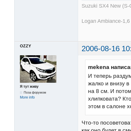
Suzuki SX4 New (S-
Logan Ambiance-1,6
OZZY
2006-08-16 10
mekena написа
И теперь разду
жалко и внизу в
Я тут живу
на 8 см. И пото
Поза форумом
More info
хлипковата? Кт
этом в салоне х
Что-то посоветова
как оно будет в см