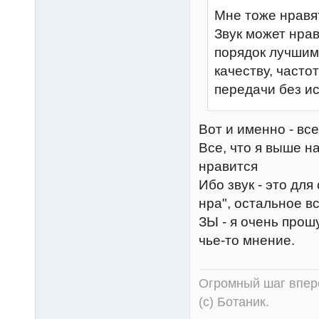
Мне тоже нравят
Звук может нрав
порядок лучшим
качеству, часто
передачи без 
Вот и именно - вс
Все, что я выше н
нравится
Ибо звук - это для 
нра", остальное вс
ЗЫ - я очень прош
чье-то мнение.
Огромный шаг впере
(с) Ботаник.