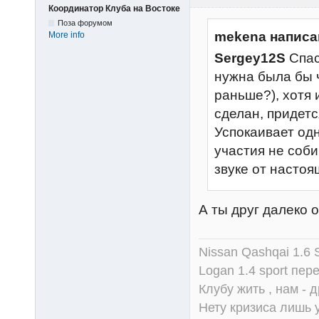
Координатор Клуба на Востоке
Поза форумом
mekena написа
More info
Sergey12S
Спас
нужна была бы ч
раньше?), хотя 
сделан, придетс
Успокаивает одн
участия не соб
звуке от насто
А ты друг далеко 
Nissan Qashqai 1.6
Logan 1.4 sport пер
Клубу жить , нам - д
Нету кризиса лишь у