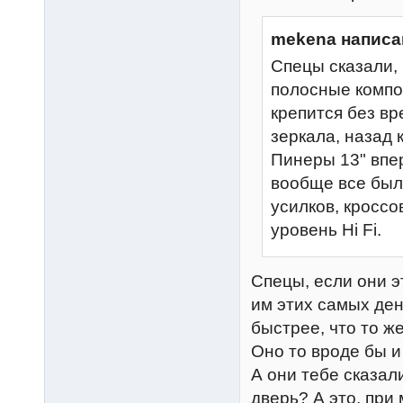
mekena написа
Спецы сказали, 
полосные компон
крепится без вр
зеркала, назад 
Пинеры 13" впер
вообще все было
усилков, кроссо
уровень Hi Fi.
Спецы, если они э
им этих самых ден
быстрее, что то ж
Оно то вроде бы и
А они тебе сказал
дверь? А это, при