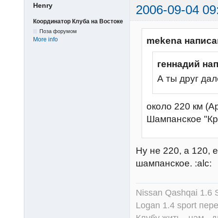
Henry
2006-09-04 09
Координатор Клуба на Востоке
Поза форумом
mekena написа
More info
геннадий на
А ты друг дал
около 220 км (А
Шампанское "Кр
Ну не 220, а 120,
шампанское. :alc:
Nissan Qashqai 1.6
Logan 1.4 sport пер
Клубу жить , нам - д