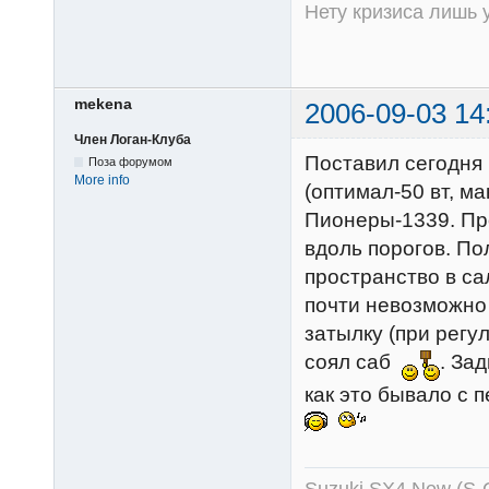
Нету кризиса лишь у
mekena
2006-09-03 14
Член Логан-Клуба
Поставил сегодня 
Поза форумом
More info
(оптимал-50 вт, ма
Пионеры-1339. Пр
вдоль порогов. По
пространство в са
почти невозможно с
затылку (при регул
соял саб
. За
как это бывало с 