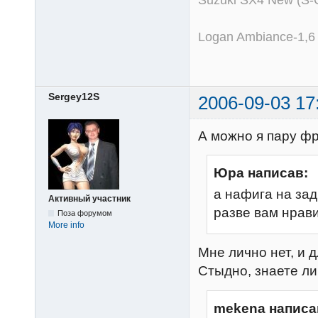
Suzuki SX4 New (S-
Logan Ambiance-1,6
Sergey12S
2006-09-03 17
А можно я пару фр
Юра написав:
а нафига на за
Активный участник
разве вам нрав
Поза форумом
More info
Мне лично нет, и 
Стыдно, знаете ли
mekena написа