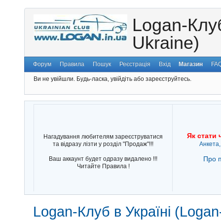
Logan-Клуб
Ukraine)
Форум
Правила
Пошук
Реєстрація
Вхід
Магазин
FA
Ви не увійшли.
Будь-ласка, увійдіть або зареєструйтесь.
Як стати 
Нагадування любителям зареєструватися
та відразу лізти у розділ "Продаж"!!!
Анкета,
Про п
Ваш аккаунт будет одразу видалено !!!
Читайте Правила !
Logan-Клуб в Україні (Logan-