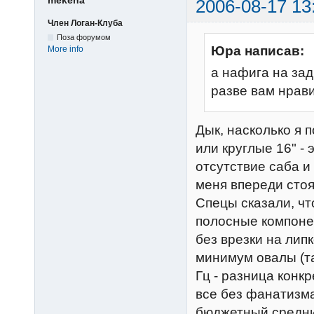
mekena
2006-08-17 13
Член Логан-Клуба
Поза форумом
Юра написав:
More info
а нафига на за
разве вам нрав
Дык, насколько я 
или круглые 16" -
отсутствие саба и
меня впереди сто
Спецы сказали, чт
полосные компонен
без врезки на лип
минимум овалы (та
Гц - разница конкр
все без фанатизма -
бюджетный средний