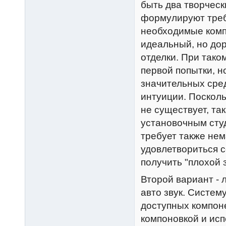
быть два творческ
формулируют треб
необходимые компо
идеальный, но дор
отделки. При таком
первой попытки, н
значительных сред
интуиции. Посколь
не существует, та
установочным студ
требует также нем
удовлетвориться с
получить "плохой 
Второй вариант - 
авто звук. Систем
доступных компоне
компоновкой и ис