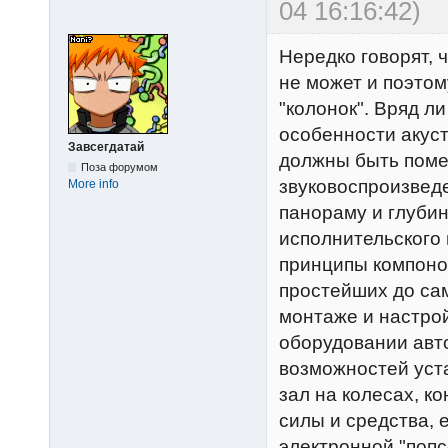
04 16:16:42)
Нередко говорят, 
не может и поэтом
"колонок". Вряд л
особенности акуст
Завсегдатай
должны быть поме
Поза форумом
звуковоспроизвед
More info
панораму и глубин
исполнительского 
принципы компонов
простейших до сам
монтаже и настрой
оборудовании авт
возможностей уст
зал на колесах, ко
силы и средства,
электронной "попс