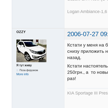
Logan Ambiance-1,6
OZZY
2006-07-27 09
Кстати у меня на 
снизу приложить н
назад.
Кстати настоятел
Я тут живу
Поза форумом
250грн., а то но
More info
раз!
KIA Sportage III Pr