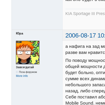
KIA Sportage III Pr
Юра
2006-08-17 10
а нафига на зад 
разве вам нравит
По поводу мощност
общей мощности ди
Завсегдатай
будет больно, опт
Поза форумом
More info
сумме всех динами
небольшого запас
назад, либо спере
Себе поставил аб
Mobile Sound. нем