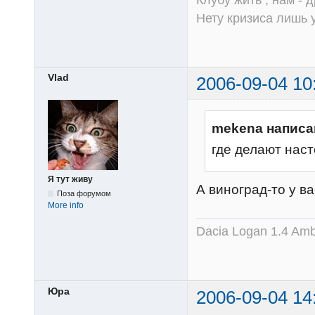
Нету кризиса лишь у
Vlad
2006-09-04 10
mekena написа
где делают нас
Я тут живу
А виноград-то у вас
Поза форумом
More info
Dacia Logan 1.4 Amb
Юра
2006-09-04 14