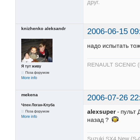
друг.
knizhenko aleksandr
2006-06-15 09
надо испытать тож
RENAULT SCENIC 
Я тут живу
Поза форумом
More info
mekena
2006-07-26 22
Член Логан-Клуба
alexsuper
- пульт 
Поза форумом
More info
назад ?
Suzuki SX4 New (S-