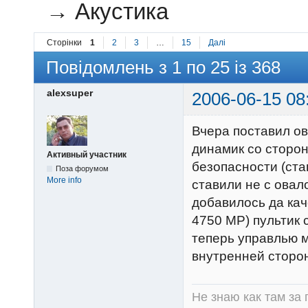
→
Акустика
Сторінки
1
2
3
…
15
Далі
Повідомлень з 1 по 25 із 368
alexsuper
2006-06-15 08
Вчера поставил ов
динамик со сторон
Активный участник
безопасности (ста
Поза форумом
More info
ставили не с овало
добавилось да кач
4750 МР) пультик 
теперь управлью м
внутренней сторон
Не знаю как там за 