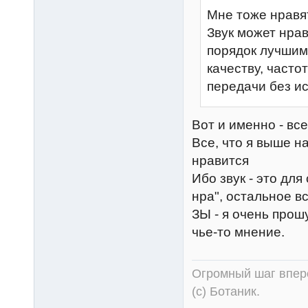
Мне тоже нравят
Звук может нрав
порядок лучшим
качеству, часто
передачи без 
Вот и именно - вс
Все, что я выше н
нравится
Ибо звук - это для 
нра", остальное вс
ЗЫ - я очень прош
чье-то мнение.
Огромный шаг впере
(с) Ботаник.