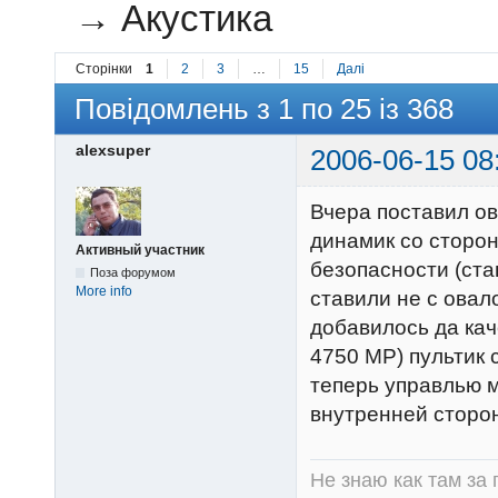
→
Акустика
Сторінки
1
2
3
…
15
Далі
Повідомлень з 1 по 25 із 368
alexsuper
2006-06-15 08
Вчера поставил ов
динамик со сторон
Активный участник
безопасности (ста
Поза форумом
More info
ставили не с овало
добавилось да кач
4750 МР) пультик 
теперь управлью м
внутренней сторон
Не знаю как там за 