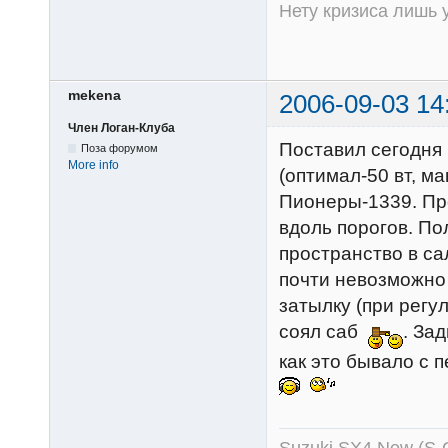
Нету кризиса лишь у
mekena
2006-09-03 14
Член Логан-Клуба
Поставил сегодня 
Поза форумом
More info
(оптимал-50 вт, ма
Пионеры-1339. Пр
вдоль порогов. По
пространство в са
почти невозможно с
затылку (при регул
соял саб
. За
как это бывало с 