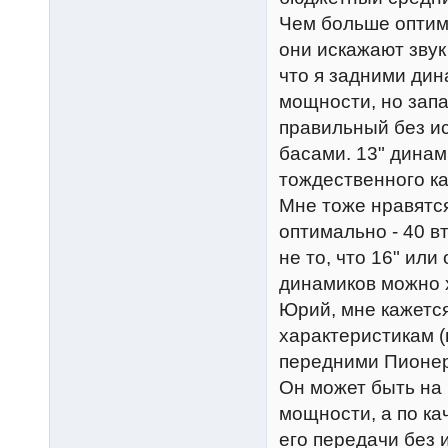
Чем больше оптим
они искажают звук 
что я задними ди
мощности, но зап
правильный без и
басами. 13" динам
тождественного ка
Мне тоже нравятся
оптимально - 40 вт,
не то, что 16" ил
динамиков можно х
Юрий, мне кажется
характеристикам (
передними Пионера
Он может быть на 
мощности, а по ка
его передачи без