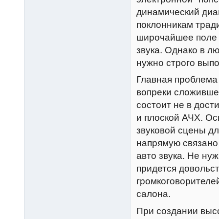
динамический диап
поклонникам трад
широчайшее поле 
звука. Однако в л
нужно строго вып
Главная проблема
вопреки сложивше
состоит не в дост
и плоской АЧХ. Ос
звуковой сцены д
напрямую связано
авто звука. Не ну
придется довольс
громкоговорителей
салона.
При создании высо