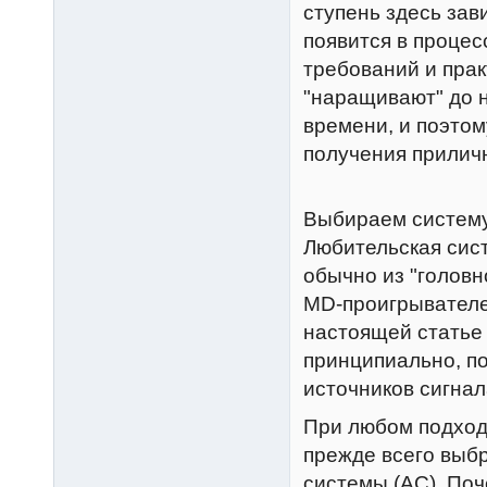
ступень здесь зав
появится в процес
требований и прак
"наращивают" до н
времени, и поэтом
получения приличн
Выбираем систему
Любительская сист
обычно из "головн
MD-проигрывателем
настоящей статье 
принципиально, п
источников сигнал
При любом подход
прежде всего выбр
системы (АС). По