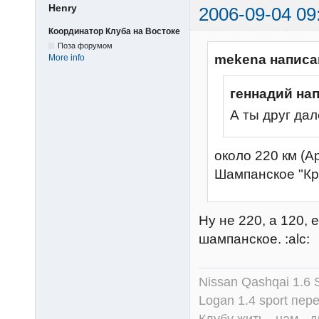
Henry
2006-09-04 09
Координатор Клуба на Востоке
Поза форумом
mekena написа
More info
геннадий на
А ты друг дал
около 220 км (А
Шампанское "Кр
Ну не 220, а 120,
шампанское. :alc:
Nissan Qashqai 1.6
Logan 1.4 sport пер
Клубу жить , нам - д