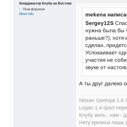
Координатор Клуба на Востоке
Поза форумом
mekena написа
More info
Sergey12S
Спас
нужна была бы ч
раньше?), хотя 
сделан, придетс
Успокаивает одн
участия не соб
звуке от насто
А ты друг далеко 
Nissan Qashqai 1.6
Logan 1.4 sport пер
Клубу жить , нам - д
Нету кризиса лишь у