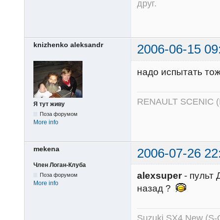
друг.
knizhenko aleksandr
2006-06-15 09
надо испытать тож
RENAULT SCENIC 
Я тут живу
Поза форумом
More info
mekena
2006-07-26 22
Член Логан-Клуба
alexsuper
- пульт 
Поза форумом
More info
назад ?
Suzuki SX4 New (S-