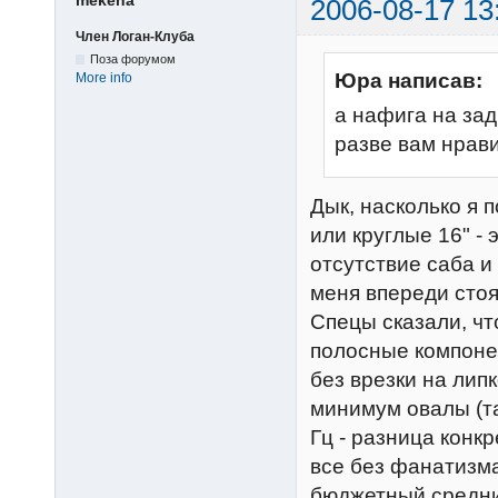
mekena
2006-08-17 13
Член Логан-Клуба
Поза форумом
Юра написав:
More info
а нафига на за
разве вам нрав
Дык, насколько я 
или круглые 16" -
отсутствие саба и
меня впереди сто
Спецы сказали, чт
полосные компонен
без врезки на лип
минимум овалы (та
Гц - разница конкр
все без фанатизма -
бюджетный средний