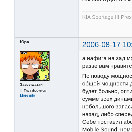
KIA Sportage III Pr
Юра
2006-08-17 10
а нафига на зад 
разве вам нравит
По поводу мощност
общей мощности ди
Завсегдатай
будет больно, опт
Поза форумом
More info
сумме всех динами
небольшого запас
назад, либо спере
Себе поставил аб
Mobile Sound. нем