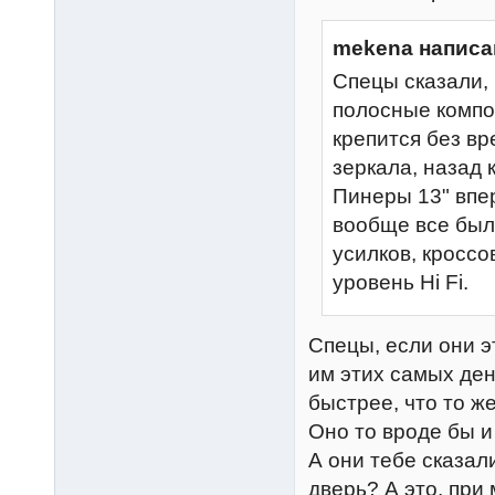
mekena написа
Спецы сказали, 
полосные компон
крепится без вр
зеркала, назад 
Пинеры 13" впер
вообще все было
усилков, кроссо
уровень Hi Fi.
Спецы, если они э
им этих самых ден
быстрее, что то ж
Оно то вроде бы и
А они тебе сказал
дверь? А это, при