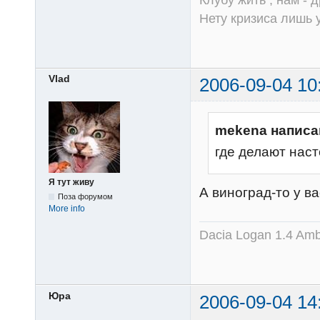
Нету кризиса лишь у
Vlad
2006-09-04 10
mekena написа
где делают нас
Я тут живу
А виноград-то у вас
Поза форумом
More info
Dacia Logan 1.4 Amb
Юра
2006-09-04 14