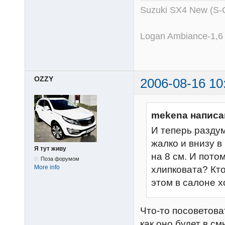
Suzuki SX4 New (S-
Logan Ambiance-1,6
OZZY
2006-08-16 10
mekena написа
И теперь разду
жалко и внизу в
Я тут живу
на 8 см. И пото
Поза форумом
More info
хлипковата? Кт
этом в салоне х
Что-то посоветова
как оно будет в см