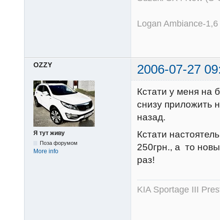
Logan Ambiance-1,6
OZZY
2006-07-27 09
Кстати у меня на 
снизу приложить н
назад.
Кстати настоятел
Я тут живу
Поза форумом
250грн., а то но
More info
раз!
KIA Sportage III Pr