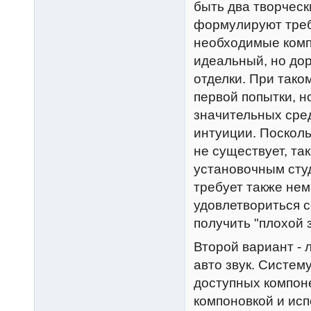
быть два творческ
формулируют треб
необходимые компо
идеальный, но дор
отделки. При таком
первой попытки, н
значительных сред
интуиции. Посколь
не существует, та
установочным студ
требует также нем
удовлетвориться с
получить "плохой 
Второй вариант - 
авто звук. Систем
доступных компоне
компоновкой и ис