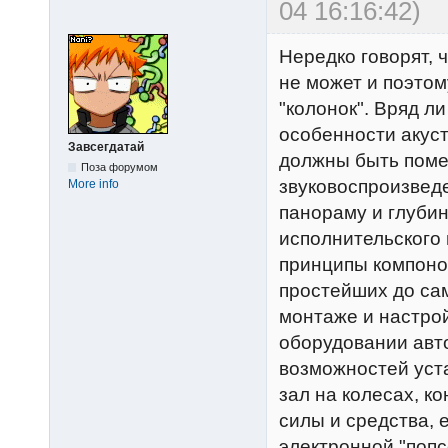
04 16:16:42)
Нередко говорят, 
не может и поэтом
"колонок". Вряд л
особенности акуст
Завсегдатай
должны быть поме
Поза форумом
звуковоспроизвед
More info
панораму и глубин
исполнительского 
принципы компонов
простейших до сам
монтаже и настрой
оборудовании авт
возможностей уст
зал на колесах, ко
силы и средства,
электронной "попс