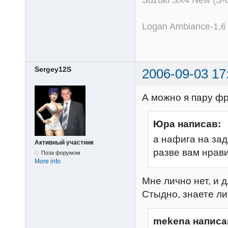
Suzuki SX4 New (S-
Logan Ambiance-1,6
Sergey12S
2006-09-03 17
А можно я пару фр
Юра написав:
а нафига на за
Активный участник
разве вам нрав
Поза форумом
More info
Мне лично нет, и 
Стыдно, знаете ли
mekena написа