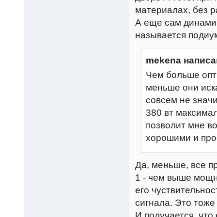
материалах, без р
А еще сам динамик
называется подиум 
mekena написа
Чем больше опт
меньше они иска
совсем не значи
380 вт максима
позволит мне в
хорошими и про
Да, меньше, все пр
1 - чем выше мощн
его чуствительнос
сигнала. Это тож
И получается, что