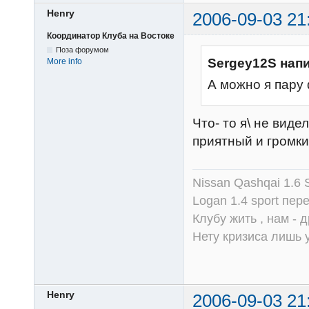
Henry
2006-09-03 21
Координатор Клуба на Востоке
Поза форумом
Sergey12S нап
More info
А можно я пару 
Что- то я\ не виде
приятный и громки
Nissan Qashqai 1.6
Logan 1.4 sport пер
Клубу жить , нам - д
Нету кризиса лишь у
Henry
2006-09-03 21