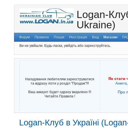
Logan-Клуб
Ukraine)
Форум
Правила
Пошук
Реєстрація
Вхід
Магазин
FA
Ви не увійшли.
Будь-ласка, увійдіть або зареєструйтесь.
Як стати 
Нагадування любителям зареєструватися
та відразу лізти у розділ "Продаж"!!!
Анкета,
Про п
Ваш аккаунт будет одразу видалено !!!
Читайте Правила !
Logan-Клуб в Україні (Logan-