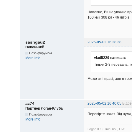
Напевно, Ви не уважно про
100 км і 308 км - 46 літрів 
sashgau2
2025-05-02 16:28:38
Новенький
Поза форумом
vlad5229 написав:
More info
Тільки 2-3 передача, т
Може ви і праві, але я тро
az74
2025-05-02 16:40:05
Відре
Партнер Логан-Клуба
Перевірте накат. Від нуля
Поза форумом
More info
Logan II 1,6 чип-тюн, ГБО