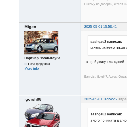
Никому не доверяй, и тебя ни
Migen
2025-05-01 15:58:41
sashgau2 написав:
місяць наїзжаю 30-40 
Партнер Логан-Клуба
та ще й двигун холодний
Поза форумом
More info
Ban-List: floyd47, Aprox, Олеж
igorsh88
2025-05-01 16:24:25
Відре
sashgau2 написав:
з чого починати діагн