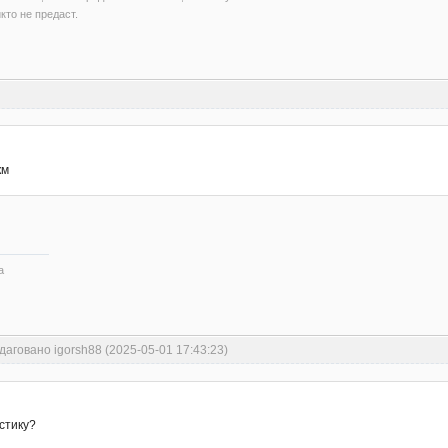
кто не предаст.
км
а
даговано igorsh88 (2025-05-01 17:43:23)
остику?