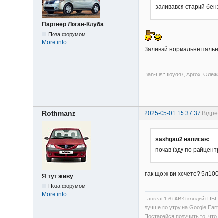
заливався старий бензи
Партнер Логан-Клуба
Поза форумом
More info
Заливай нормальне пальн
Ban-List: floyd47, Aprox, Олеж
Rothmanz
2025-05-01 15:37:37
Відре
sashgau2 написав:
почав їзду по райцент
так що ж ви хочете? 5л100
Я тут живу
Поза форумом
More info
Laureat 1.6+ABS+кондей+ПБП
лучше по утру на Google Eart
Постарайся получить то, что 