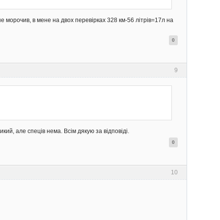
е морочив, в мене на двох перевірках 328 км-56 літрів=17л на
0
9
ликий, але спеців нема. Всім дякую за відповіді.
0
10