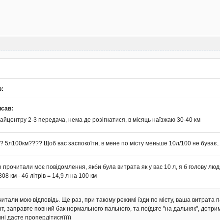
в:
исав:
райцентру 2-3 передача, нема де розігнатися, в місяць наїзжаю 30-40 км
? 5л100км???? Щоб вас заспокоїти, в мене по місту меньше 10л/100 не буває..
 прочитали моє повідомлення, якби була витрата як у вас 10 л, я б голову люд
308 км - 46 літрів = 14,9 л на 100 км
итали мою відповідь. Ще раз, при такому режимі їзди по місту, ваша витрата 
 заправте повний бак нормального пального, та поїдьте "на дальняк", дотриму
ні дасте пропердітися))))