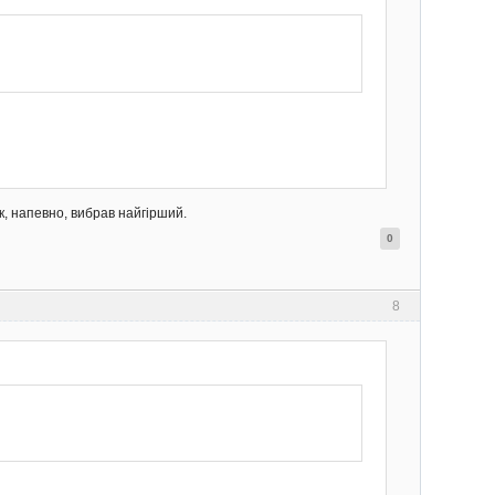
ак, напевно, вибрав найгірший.
0
8