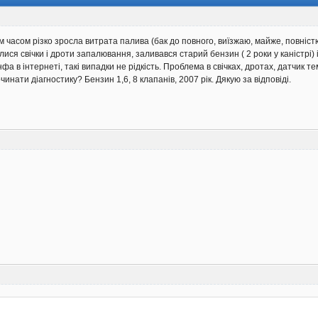
 часом різко зросла витрата палива (бак до повного, виїзжаю, майже, повністю,
ися свічки і дроти запалювання, заливався старий бензин ( 2 роки у каністрі) 
нфа в інтернеті, такі випадки не рідкість. Проблема в свічках, дротах, датчик
очинати діагностику? Бензин 1,6, 8 клапанів, 2007 рік. Дякую за відповіді.