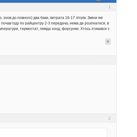
1
 знов до повного) два баки, витрата 16-17 літрів. Зміни які
і почав їзду по райцентру 2-3 передача, нема де розігнатися, в
 температури, термостат, лямда зонд, форсунки. Хтось зтикався з
0
2