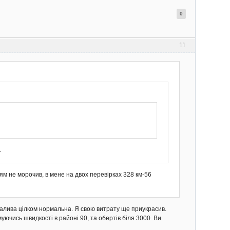
0
11
.
ям не морочив, в мене на двох перевірках 328 км-56
палива цілком нормальна. Я свою витрату ще приукрасив.
ючись швидкості в районі 90, та обертів біля 3000. Ви