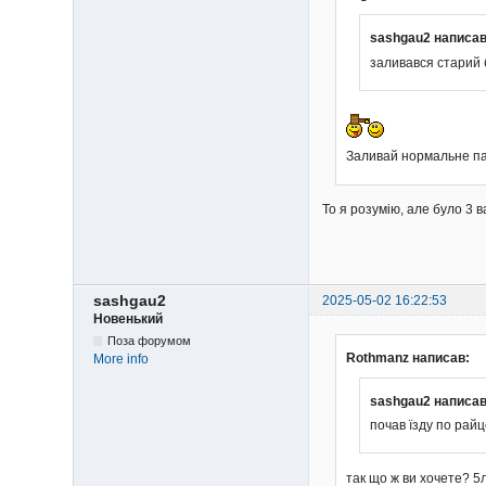
sashgau2 написав
заливався старий б
Заливай нормальне п
То я розумію, але було 3 в
sashgau2
2025-05-02 16:22:53
Новенький
Поза форумом
Rothmanz написав:
More info
sashgau2 написав
почав їзду по райц
так що ж ви хочете? 5