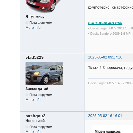
̶к̶о̶м̶п̶'̶ю̶т̶е̶р̶н̶о̶ї̶ смартфонн
Я тут живу
Поза форумом
БОРТОВИЙ ЖУРНАЛ
More info
• Dacia Logan MCV 2011 1.6 
• Dacia Sandero 2009 1.6 MP
vlad5229
2025-05-02 09:17:16
Тільки 2-3 передача, то д
Dacia Logan MCV 1.4 F2 2009 
Завсегдатай
Поза форумом
More info
sashgau2
2025-05-02 16:16:01
Новенький
Поза форумом
Migen написав:
More info