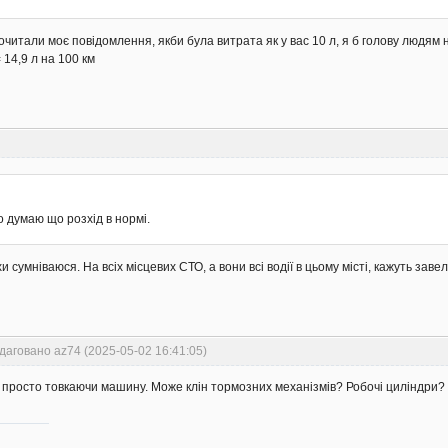
читали моє повідомлення, якби була витрата як у вас 10 л, я б голову людям н
= 14,9 л на 100 км
о думаю що розхід в нормі.
хи сумніваюся. На всіх місцевих СТО, а вони всі водії в цьому місті, кажуть заве
даговано az74 (2025-05-02 16:41:05)
, просто товкаючи машину. Може клін тормозних механізмів? Робочі циліндри?