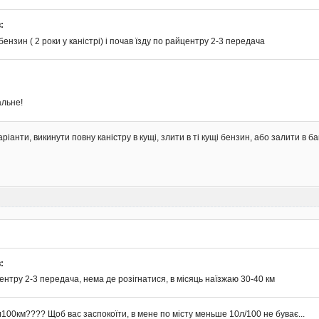
:
ензин ( 2 роки у каністрі) і почав їзду по райцентру 2-3 передача
альне!
аріанти, викинути повну каністру в кущі, злити в ті кущі бензин, або залити в б
:
ентру 2-3 передача, нема де розігнатися, в місяць наїзжаю 30-40 км
л100км???? Щоб вас заспокоїти, в мене по місту меньше 10л/100 не буває...