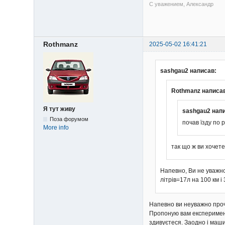
С уважением, Александр
Rothmanz
2025-05-02 16:41:21
sashgau2 написав:
Rothmanz написа
Я тут живу
sashgau2 нап
Поза форумом
почав їзду по 
More info
так що ж ви хочете
Напевно, Ви не уважно
літрів=17л на 100 км і 
Напевно ви неуважно проч
Пропоную вам експеримент,
здивуєтеся. Заодно і маши