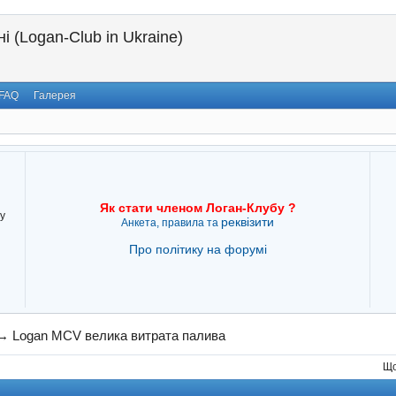
і (Logan-Club in Ukraine)
FAQ
Галерея
Як стати членом Логан-Клубу ?
у
реквізити
Анкета, правила та
Про політику на форумі
→
Logan MCV велика витрата палива
Що