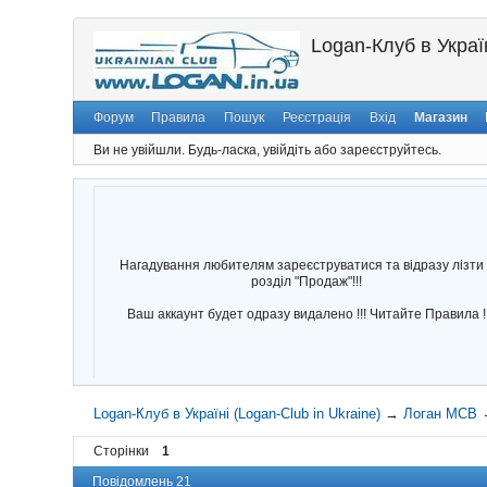
Logan-Клуб в Україн
Форум
Правила
Пошук
Реєстрація
Вхід
Магазин
Ви не увійшли.
Будь-ласка, увійдіть або зареєструйтесь.
Нагадування любителям зареєструватися та відразу лізти 
розділ "Продаж"!!!
Ваш аккаунт будет одразу видалено !!! Читайте Правила !
Logan-Клуб в Україні (Logan-Club in Ukraine)
→
Логан МСВ
Сторінки
1
Повідомлень 21