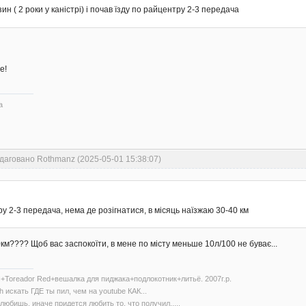
н ( 2 роки у каністрі) і почав їзду по райцентру 2-3 передача
е!
а
даговано Rothmanz (2025-05-01 15:38:07)
ру 2-3 передача, нема де розігнатися, в місяць наїзжаю 30-40 км
км???? Щоб вас заспокоїти, в мене по місту меньше 10л/100 не буває...
+Toreador Red+вешалка для пиджака+подлокотник+литьё. 2007г.р.
h искать ГДЕ ты пил, чем на youtube КАК...
любишь, иначе придется любить то, что получил.....