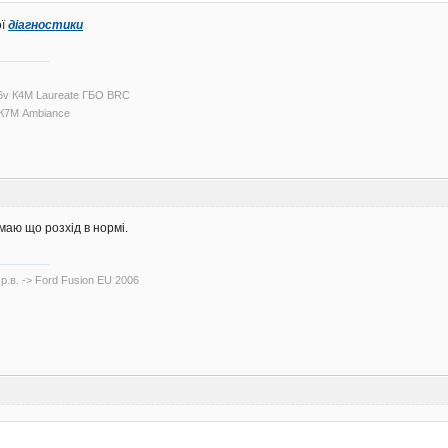
ої
діагностики
16v К4М Laureate ГБО BRC
I К7М Ambiance
умаю що розхід в нормі.
р.в. -> Ford Fusion EU 2006