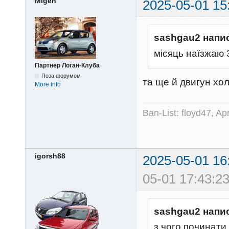
Migen
2025-05-01 15
sashgau2 напи
місяць наїзжаю 
Партнер Логан-Клуба
Поза форумом
та ще й двигун хо
More info
Ban-List: floyd47, A
igorsh88
2025-05-01 16
05-01 17:43:23
sashgau2 напи
з чого починати