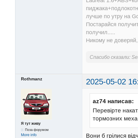
Laureat 1.6+ABS+к
пиджака+подлокотни
лучше по утру на Go
Постарайся получит
получил.....
Никому не доверяй, 
Спасибо сказали:
Se
Rothmanz
2025-05-02 16
az74 написав:
Перевірте накат
тормозних механ
Я тут живу
Поза форумом
Вони б грілися від
More info