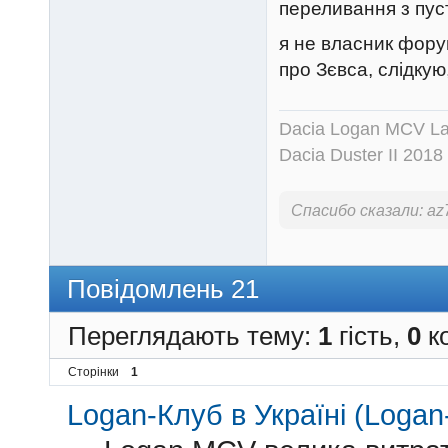
переливання з пус
я не власник форум
про Зєвса, слідкую
Dacia Logan MCV Lau
Dacia Duster II 2018
Спасибо сказали:
az
Повідомлень 21
Переглядають тему:
1
гість,
0
ко
Сторінки
1
Logan-Клуб в Україні (Logan-