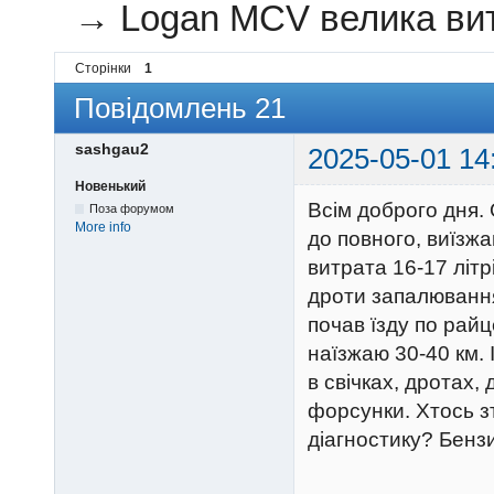
→
Logan MCV велика ви
Сторінки
1
Повідомлень 21
sashgau2
2025-05-01 14
Новенький
Всім доброго дня.
Поза форумом
More info
до повного, виїзжа
витрата 16-17 літрі
дроти запалювання,
почав їзду по райц
наїзжаю 30-40 км. 
в свічках, дротах,
форсунки. Хтось зт
діагностику? Бензин