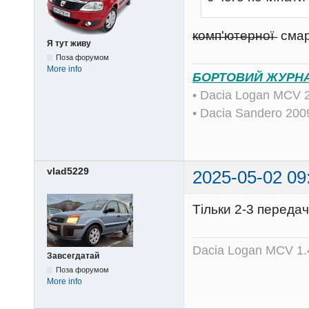
̶к̶о̶м̶п̶'̶ю̶т̶е̶р̶н̶о̶ї
Я тут живу
Поза форумом
More info
БОРТОВИЙ ЖУРН
• Dacia Logan MCV 
• Dacia Sandero 20
vlad5229
2025-05-02 09
Тільки 2-3 передач
Dacia Logan MCV 1.4
Завсегдатай
Поза форумом
More info