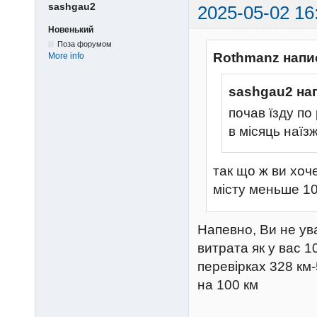
sashgau2
2025-05-02 16
Новенький
Поза форумом
Rothmanz напи
More info
sashgau2 на
почав їзду по
в місяць наїз
так що ж ви хоч
місту меньше 10
Напевно, Ви не ув
витрата як у вас 1
перевірках 328 км-5
на 100 км