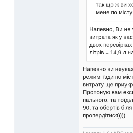
так що ж ви х
мене по місту
Напевно, Ви не 
витрата як у ва
двох перевірках 
літрів = 14,9 л н
Напевно ви неуваж
режимі їзди по мі
витрату ще приукр
Пропоную вам екс
пального, та поїдь
90, та обертів біл
пропердітися))))