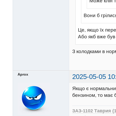
Може клін 
Вони б грілис
Це, якщо їх пер
Або якб вже був
З колодками в норм
Aprox
2025-05-05 10
Якщо є нормальний
бензином, то має б
ЗАЗ-1102 Таврия (