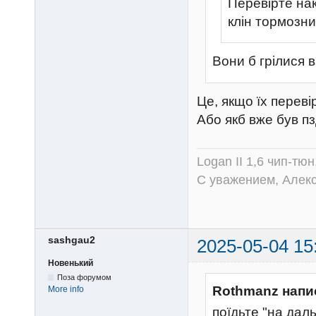
Перевірте нак
клін тормозни
Вони б грілися в
Це, якщо їх переві
Або якб вже був пз
Logan II 1,6 чип-тю
С уважением, Алек
sashgau2
2025-05-04 15
Новенький
Поза форумом
Rothmanz напи
More info
поїдьте "на дал