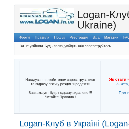
Logan-Клуб
Ukraine)
Форум
Правила
Пошук
Реєстрація
Вхід
Магазин
FA
Ви не увійшли.
Будь-ласка, увійдіть або зареєструйтесь.
Як стати 
Нагадування любителям зареєструватися
та відразу лізти у розділ "Продаж"!!!
Анкета,
Про п
Ваш аккаунт будет одразу видалено !!!
Читайте Правила !
Logan-Клуб в Україні (Logan-