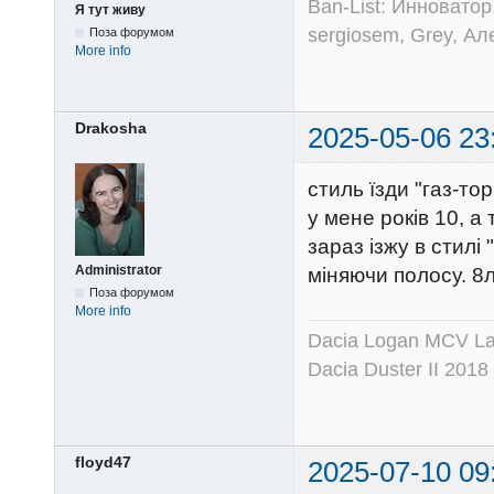
Ban-List: Инноватор
Я тут живу
sergiosem, Grey, Ал
Поза форумом
More info
Drakosha
2025-05-06 23
стиль їзди "газ-то
у мене років 10, а 
зараз ізжу в стилі
Administrator
міняючи полосу. 8
Поза форумом
More info
Dacia Logan MCV Lau
Dacia Duster II 2018
floyd47
2025-07-10 09