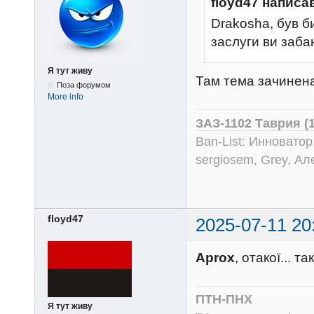
floyd47 написа
Drakosha, був би
заслуги ви заба
Я тут живу
Там тема зачинена
Поза форумом
More info
ЗАЗ-1102 Таврия (
Ban-List: Инноватор
sergiosem, Grey, Ал
floyd47
2025-07-11 20
Aprox
, отакої... т
ПТН-ПНХ
Я тут живу