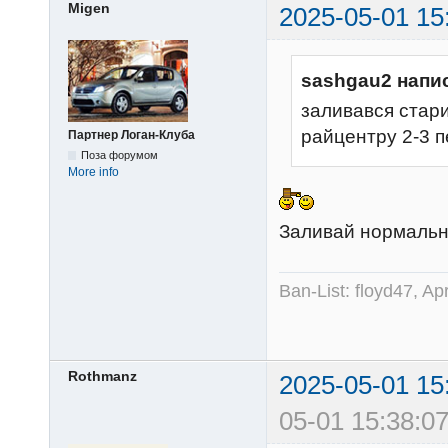
Migen
2025-05-01 15
sashgau2 напи
заливався старий
райцентру 2-3 
Партнер Логан-Клуба
Поза форумом
More info
Заливай нормальн
Ban-List: floyd47, A
Rothmanz
2025-05-01 15
05-01 15:38:07