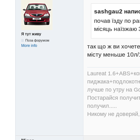
sashgau2 напи
почав їзду по р
місяць наїзжаю 
Я тут живу
Поза форумом
так що ж ви хочет
More info
місту меньше 10л/1
Laureat 1.6+ABS+к
пиджака+подлокотни
лучше по утру на Go
Постарайся получит
получил.....
Никому не доверяй, 