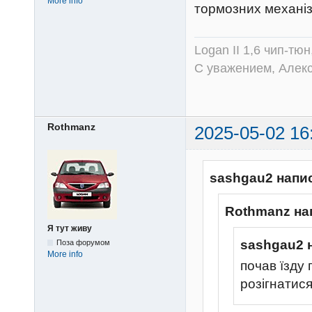
More info
тормозних механіз
Logan II 1,6 чип-тю
С уважением, Алек
Rothmanz
2025-05-02 16
sashgau2 напи
Rothmanz на
Я тут живу
sashgau2 
Поза форумом
More info
почав їзду
розігнатися