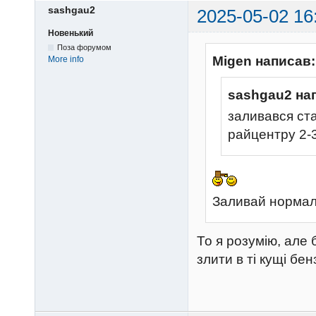
sashgau2
2025-05-02 16
Новенький
Поза форумом
Migen написав:
More info
sashgau2 на
заливався стар
райцентру 2-
Заливай нормал
То я розумію, але 
злити в ті кущі бе