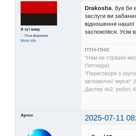
Drakosha
, був би
заслуги ви забани
відношення нашої п
Я тут живу
заспокоївся. Усім 
Поза форумом
More info
ПТН-ПНХ
"Нам не страшні моск
Петлюра)
"Переговори з окуп
автоматної черги!" (
Дастер 4х2, робот, 
Aprox
2025-07-11 08