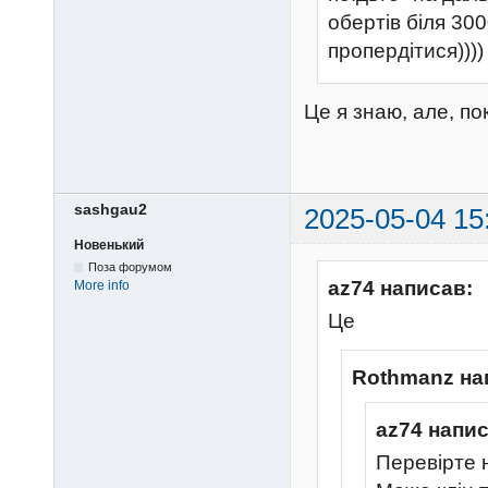
обертів біля 30
пропердітися))))
Це я знаю, але, по
sashgau2
2025-05-04 15
Новенький
Поза форумом
az74 написав:
More info
Це
Rothmanz на
az74 напис
Перевірте 