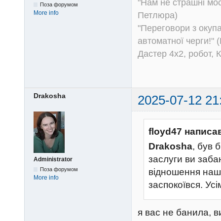
"Нам не страшні моск
Поза форумом
More info
Петлюра)
"Переговори з окуп
автоматної черги!" (
Дастер 4х2, робот, 
Drakosha
2025-07-12 21
floyd47 написа
Drakosha
, був 
заслуги ви заба
Administrator
Поза форумом
відношення нашо
More info
заспокоївся. Усі
я вас не банила, в