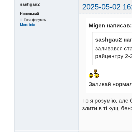
sashgau2
2025-05-02 16
Новенький
Поза форумом
Migen написав:
More info
sashgau2 на
заливався стар
райцентру 2-
Заливай нормал
То я розумію, але 
злити в ті кущі бе