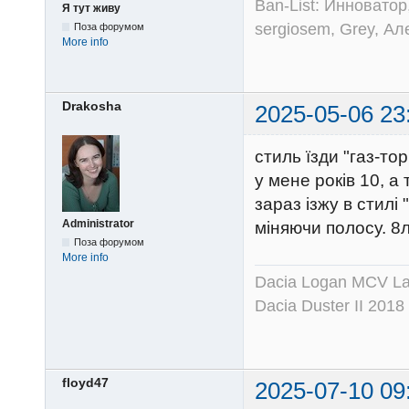
Ban-List: Инноватор
Я тут живу
sergiosem, Grey, Ал
Поза форумом
More info
Drakosha
2025-05-06 23
стиль їзди "газ-то
у мене років 10, а 
зараз ізжу в стилі
Administrator
міняючи полосу. 8
Поза форумом
More info
Dacia Logan MCV Lau
Dacia Duster II 2018
floyd47
2025-07-10 09