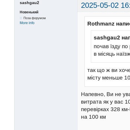
sashgau2
2025-05-02 16
Новенький
Поза форумом
Rothmanz напи
More info
sashgau2 на
почав їзду по
в місяць наїз
так що ж ви хоч
місту меньше 10
Напевно, Ви не ув
витрата як у вас 1
перевірках 328 км-5
на 100 км