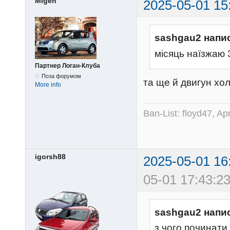
Migen
2025-05-01 15
sashgau2 напи
місяць наїзжаю 
Партнер Логан-Клуба
Поза форумом
та ще й двигун хо
More info
Ban-List: floyd47, A
igorsh88
2025-05-01 16
05-01 17:43:23
sashgau2 напи
з чого починати