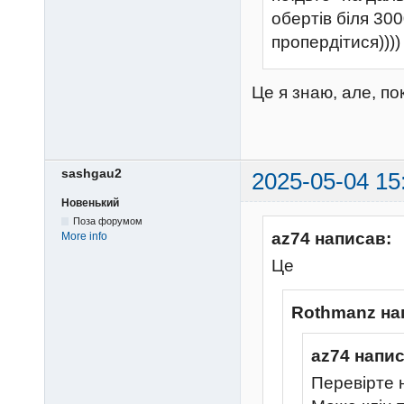
обертів біля 30
пропердітися))))
Це я знаю, але, по
sashgau2
2025-05-04 15
Новенький
Поза форумом
az74 написав:
More info
Це
Rothmanz на
az74 напис
Перевірте 