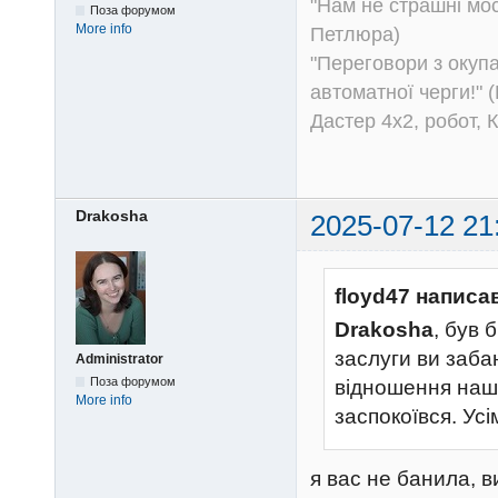
"Нам не страшні моск
Поза форумом
More info
Петлюра)
"Переговори з окуп
автоматної черги!" (
Дастер 4х2, робот, 
Drakosha
2025-07-12 21
floyd47 написа
Drakosha
, був 
заслуги ви заба
Administrator
Поза форумом
відношення нашо
More info
заспокоївся. Усі
я вас не банила, в