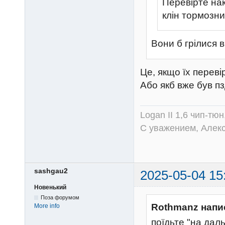
Перевірте нак
клін тормозни
Вони б грілися в
Це, якщо їх переві
Або якб вже був пз
Logan II 1,6 чип-тю
С уважением, Алек
sashgau2
2025-05-04 15
Новенький
Поза форумом
Rothmanz напи
More info
поїдьте "на дал