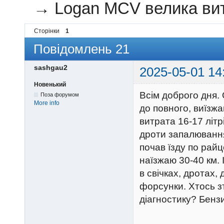
→
Logan MCV велика ви
Сторінки
1
Повідомлень 21
sashgau2
2025-05-01 14
Новенький
Всім доброго дня.
Поза форумом
More info
до повного, виїзжа
витрата 16-17 літрі
дроти запалювання,
почав їзду по райц
наїзжаю 30-40 км. 
в свічках, дротах,
форсунки. Хтось зт
діагностику? Бензин