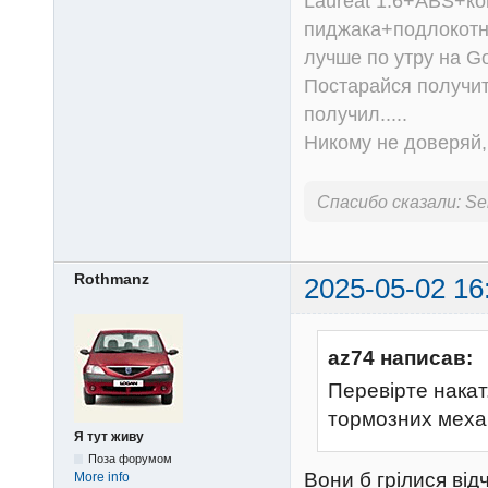
Laureat 1.6+ABS+к
пиджака+подлокотни
лучше по утру на Go
Постарайся получит
получил.....
Никому не доверяй, 
Спасибо сказали:
Se
Rothmanz
2025-05-02 16
az74 написав:
Перевірте накат
тормозних механ
Я тут живу
Поза форумом
Вони б грілися від
More info