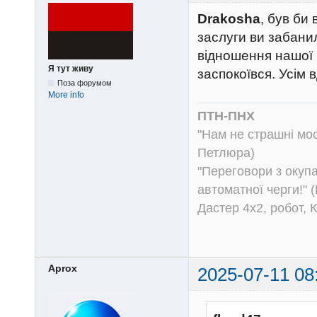
Drakosha
, був би
заслуги ви забани
відношення нашої п
Я тут живу
заспокоївся. Усім 
Поза форумом
More info
ПТН-ПНХ
"Нам не страшні моск
Петлюра)
"Переговори з окуп
автоматної черги!" (
Дастер 4х2, робот, 
Aprox
2025-07-11 08