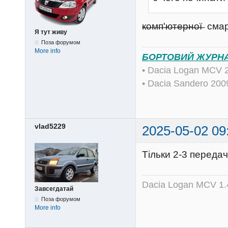
̶к̶о̶м̶п̶'̶ю̶т̶е̶р̶н̶о̶ї
Я тут живу
Поза форумом
More info
БОРТОВИЙ ЖУРН
• Dacia Logan MCV 
• Dacia Sandero 20
vlad5229
2025-05-02 09
Тільки 2-3 передач
Dacia Logan MCV 1.4
Завсегдатай
Поза форумом
More info