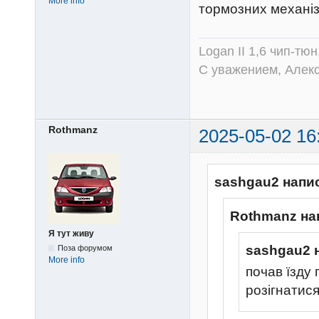
More info
тормозних механіз
Logan II 1,6 чип-тю
С уважением, Алек
Rothmanz
2025-05-02 16
sashgau2 напи
Rothmanz на
Я тут живу
sashgau2 
Поза форумом
More info
почав їзду
розігнатися