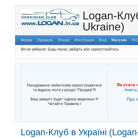
Logan-Клуб
Ukraine)
Форум
Правила
Пошук
Реєстрація
Вхід
Магазин
FA
Ви не увійшли.
Будь-ласка, увійдіть або зареєструйтесь.
Як стати 
Нагадування любителям зареєструватися
та відразу лізти у розділ "Продаж"!!!
Анкета,
Про п
Ваш аккаунт будет одразу видалено !!!
Читайте Правила !
Logan-Клуб в Україні (Logan-