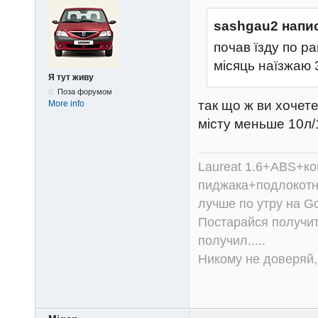
sashgau2 напи
почав їзду по р
місяць наїзжаю 
Я тут живу
Поза форумом
так що ж ви хочет
More info
місту меньше 10л/1
Laureat 1.6+ABS+к
пиджака+подлокотни
лучше по утру на Go
Постарайся получит
получил.....
Никому не доверяй, 