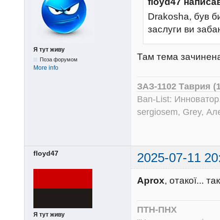
floyd47 написа
Drakosha, був би
заслуги ви заба
Я тут живу
Там тема зачинена
Поза форумом
More info
ЗАЗ-1102 Таврия (
Ban-List: Инноватор
sergiosem, Grey, Ал
floyd47
2025-07-11 20
Aprox
, отакої... т
ПТН-ПНХ
Я тут живу