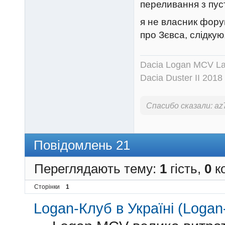
переливання з пус
я не власник форум
про Зєвса, слідкую
Dacia Logan MCV Lau
Dacia Duster II 2018
Спасибо сказали:
az
Повідомлень 21
Переглядають тему:
1
гість,
0
ко
Сторінки
1
Logan-Клуб в Україні (Logan-