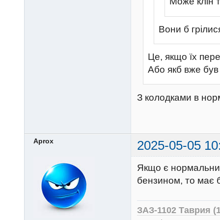
Може клін 
Вони б грілис
Це, якщо їх пер
Або якб вже був
З колодками в норм
Aprox
2025-05-05 10
Якщо є нормальний
бензином, то має б
ЗАЗ-1102 Таврия (