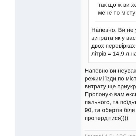
так що ж ви х
мене по місту
Напевно, Ви не 
витрата як у ва
двох перевірках 
літрів = 14,9 л н
Напевно ви неуваж
режимі їзди по мі
витрату ще приукр
Пропоную вам екс
пального, та поїдь
90, та обертів біл
пропердітися))))