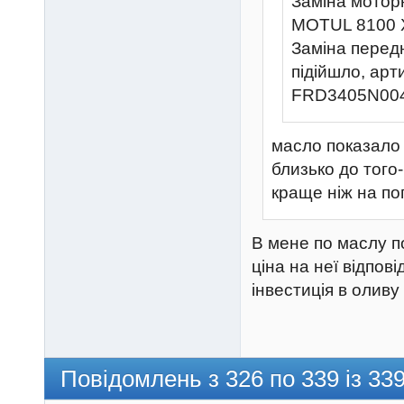
Заміна мотор
MOTUL 8100 
Заміна передн
підійшло, арт
FRD3405N00
масло показало 
близько до того
краще ніж на по
В мене по маслу п
ціна на неї відпов
інвестиція в оливу
Повідомлень з 326 по 339 із 33