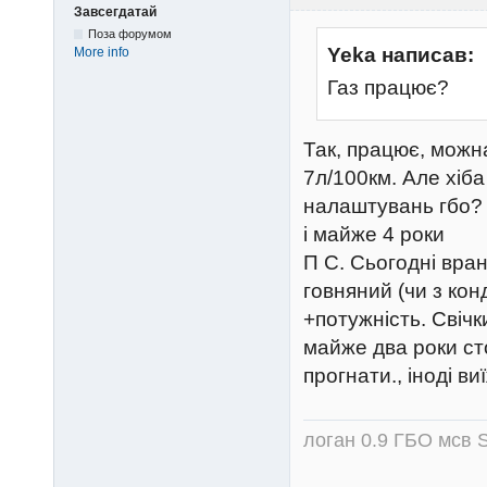
Завсегдатай
Поза форумом
Yeka написав:
More info
Газ працює?
Так, працює, можн
7л/100км. Але хіба
налаштувань гбо? Ф
і майже 4 роки
П С. Сьогодні вра
говняний (чи з ко
+потужність. Свіч
майже два роки ст
прогнати., іноді в
логан 0.9 ГБО мсв S