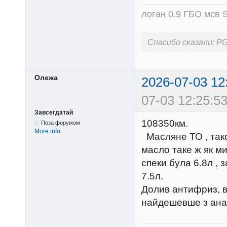
логан 0.9 ГБО мсв S
Спасибо сказали:
P
Олежа
2026-07-03 12
07-03 12:25:53
Завсегдатай
108350км.
Поза форумом
More info
Масляне ТО , тако
масло таке ж як м
спеки була 6.8л , 
7.5л.
Долив антифриз, вз
найдешевше з анало