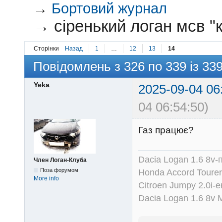
→
Бортовий журнал
→
сіренький логан мсв "
Сторінки
Назад
1
…
12
13
14
Повідомлень з 326 по 339 із 33
Yeka
2025-09-04 06
04 06:54:50)
Газ працює?
Dacia Logan 1.6 8v-
Член Логан-Клуба
Поза форумом
Honda Accord Tourer
More info
Citroen Jumpy 2.0i-
Dacia Logan 1.6 8v