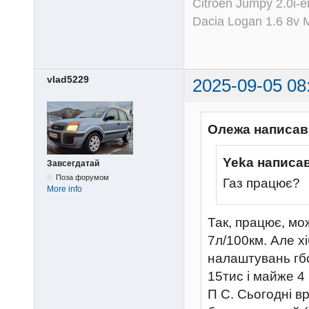
Citroen Jumpy 2.0i-
Dacia Logan 1.6 8v
vlad5229
2025-09-05 08
Олежа написав
Yeka написав
Завсегдатай
Поза форумом
Газ працює?
More info
Так, працює, мо
7л/100км. Але х
налаштувань гбо
15тис і майже 4
П С. Сьогодні в