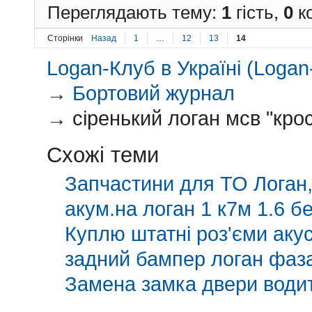
Переглядають тему:
1
гість,
0
ко
Сторінки
Назад
1
…
12
13
14
Logan-Клуб в Україні (Logan-
→
Бортовий журнал
→
сіренький логан мсв "крос
Схожі теми
Запчастини для ТО Логан,
акум.на логан 1 к7м 1.6 б
Куплю штатні роз'єми аку
задний бампер логан фаза
Замена замка двери водит