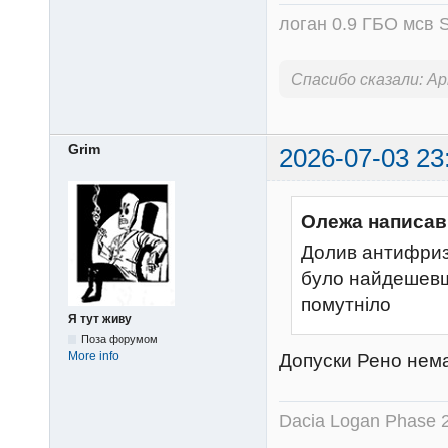
логан 0.9 ГБО мсв S
Спасибо сказали:
Ap
Grim
2026-07-03 23
Олежа написав
Долив антифриз, 
було найдешевше
помутніло
Я тут живу
Поза форумом
More info
Допуски Рено нема
Dacia Logan Phase 