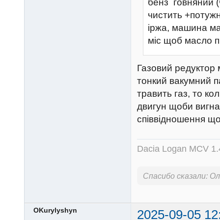
бенз говняний (
чистить +потужн
іржа, машина ма
міс щоб масло п
Газовий редуктор 
тонкий вакумний п
травить газ, то к
двигун щоби вигнат
співвідношення що
Dacia Logan MCV 1.4
Спасибо сказали:
Ол
OKurylyshyn
2025-09-05 12