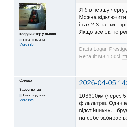
Я б в першу чергу 
Можна відключити 
і так 2-3 ранки сп
Якщо все ок, то ре
Координатор у Львові
Поза форумом
More info
Dacia Logan Prestig
Renault M3 1.5dci
ht
Олежа
2026-04-05 14
Завсегдатай
106600км (через 5 
Поза форумом
More info
фільльтрів. Один 
відстійник360- бру
на себе забирає в