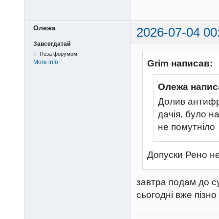
Олежа
2026-07-04 00
Завсегдатай
Поза форумом
Grim написав:
More info
Олежа напис
Долив антифри
дачія, було н
не помутніло
Допуски Рено не
завтра подам до с
сьогодні вже пізно