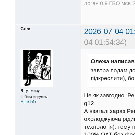
логан 0.9 ГБО мсв S
Grim
2026-07-04 01
04 01:54:34)
Олежа написав
завтра подам до
підкреслити), бо
Я тут живу
Це як завгодно. Р
Поза форумом
More info
g12.
А взагалі зараз Р
охолоджуюча ріди
технологія), тому 
100% OAT без фосф