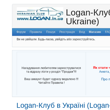
Logan-Клуб
Ukraine)
Форум
Правила
Пошук
Реєстрація
Вхід
Магазин
FA
Ви не увійшли.
Будь-ласка, увійдіть або зареєструйтесь.
Як стати 
Нагадування любителям зареєструватися
та відразу лізти у розділ "Продаж"!!!
Анкета,
Про п
Ваш аккаунт будет одразу видалено !!!
Читайте Правила !
Logan-Клуб в Україні (Logan-