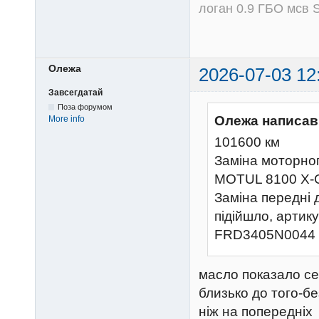
логан 0.9 ГБО мсв S
Олежа
2026-07-03 12
Завсегдатай
Поза форумом
Олежа написав
More info
101600 км
Заміна моторног
MOTUL 8100 X-
Заміна передні 
підійшло, артик
FRD3405N0044
масло показало се
близько до того-б
ніж на попередніх