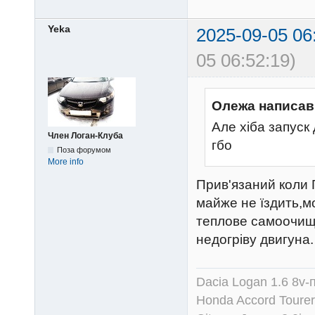
Yeka
2025-09-05 06
05 06:52:19)
Олежа написав
Але хіба запуск
Член Логан-Клуба
гбо
Поза форумом
More info
Прив'язаний коли 
майже не їздить,м
теплове самоочищ
недогріву двигуна.
Dacia Logan 1.6 8v-
Honda Accord Tourer