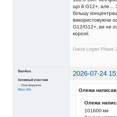
що й G12+, але… З
більшу концентраці
використовуючи о
G12/G12+, ви не от
корозії.
Dacia Logan Phase 
San4os
2026-07-24 15
Активный участник
Поза форумом
Олежа написав
More info
Олежа напис
101600 км