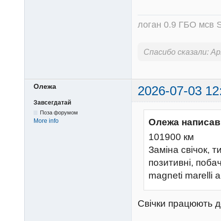
логан 0.9 ГБО мсв S
Спасибо сказали:
Ap
Олежа
2026-07-03 12
Завсегдатай
Поза форумом
Олежа написав
More info
101900 км
Заміна свічок, ти
позитивні, поба
magneti marelli
Свічки працюють д