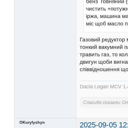
бенз говняний (
чистить +потужн
іржа, машина ма
міс щоб масло п
Газовий редуктор 
тонкий вакумний п
травить газ, то к
двигун щоби вигнат
співвідношення що
Dacia Logan MCV 1.4
Спасибо сказали:
Ол
OKurylyshyn
2025-09-05 12