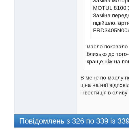
Заміна мотор
MOTUL 8100 
Заміна передн
підійшло, арт
FRD3405N00
масло показало 
близько до того
краще ніж на по
В мене по маслу п
ціна на неї відпов
інвестиція в оливу
Повідомлень з 326 по 339 із 33