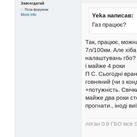
Завсегдатай
Поза форумом
Yeka написав:
More info
Газ працює?
Так, працює, можн
7л/100км. Але хіба
налаштувань гбо? Ф
і майже 4 роки
П С. Сьогодні вра
говняний (чи з ко
+потужність. Свіч
майже два роки ст
прогнати., іноді в
логан 0.9 ГБО мсв S