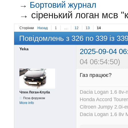
→
Бортовий журнал
→
сіренький логан мсв "
Сторінки
Назад
1
…
12
13
14
Повідомлень з 326 по 339 із 33
Yeka
2025-09-04 06
04 06:54:50)
Газ працює?
Dacia Logan 1.6 8v-
Член Логан-Клуба
Поза форумом
Honda Accord Tourer
More info
Citroen Jumpy 2.0i-
Dacia Logan 1.6 8v