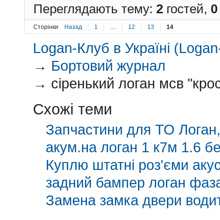
Переглядають тему:
2
гостей,
0
Сторінки
Назад
1
…
12
13
14
Logan-Клуб в Україні (Logan-
→
Бортовий журнал
→
сіренький логан мсв "крос
Схожі теми
Запчастини для ТО Логан,
акум.на логан 1 к7м 1.6 б
Куплю штатні роз'єми аку
задний бампер логан фаза
Замена замка двери водит