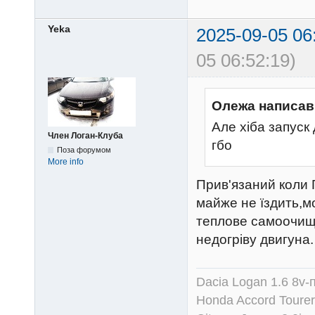
Yeka
2025-09-05 06
05 06:52:19)
Олежа написав
Але хіба запуск
Член Логан-Клуба
гбо
Поза форумом
More info
Прив'язаний коли 
майже не їздить,м
теплове самоочищ
недогріву двигуна.
Dacia Logan 1.6 8v-
Honda Accord Tourer