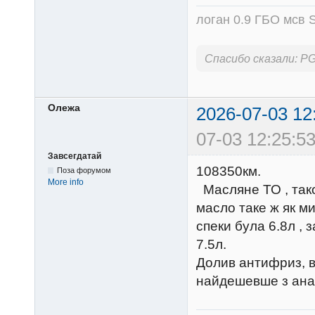
логан 0.9 ГБО мсв S
Спасибо сказали:
P
Олежа
2026-07-03 12
07-03 12:25:53
Завсегдатай
108350км.
Поза форумом
More info
Масляне ТО , тако
масло таке ж як м
спеки була 6.8л , 
7.5л.
Долив антифриз, вз
найдешевше з анало