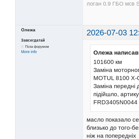
логан 0.9 ГБО мсв S
Олежа
2026-07-03 12
Завсегдатай
Поза форумом
Олежа написав
More info
101600 км
Заміна моторног
MOTUL 8100 X-
Заміна передні 
підійшло, артик
FRD3405N0044
масло показало се
близько до того-б
ніж на попередніх