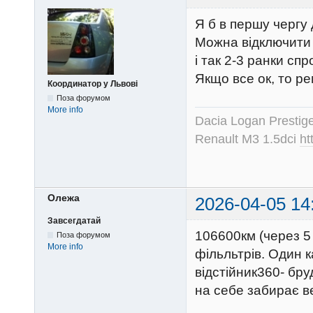
Я б в першу чергу 
Можна відключити 
і так 2-3 ранки сп
Якщо все ок, то ре
Координатор у Львові
Поза форумом
More info
Dacia Logan Prestig
Renault M3 1.5dci
ht
Олежа
2026-04-05 14
Завсегдатай
106600км (через 5 
Поза форумом
More info
фільльтрів. Один 
відстійник360- бру
на себе забирає в