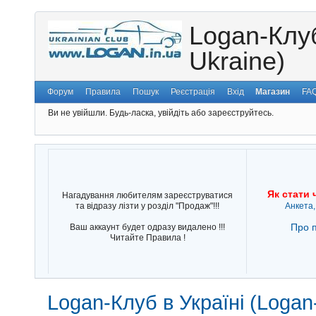
Logan-Клуб
Ukraine)
Форум
Правила
Пошук
Реєстрація
Вхід
Магазин
FA
Ви не увійшли.
Будь-ласка, увійдіть або зареєструйтесь.
Як стати 
Нагадування любителям зареєструватися
та відразу лізти у розділ "Продаж"!!!
Анкета,
Про п
Ваш аккаунт будет одразу видалено !!!
Читайте Правила !
Logan-Клуб в Україні (Logan-