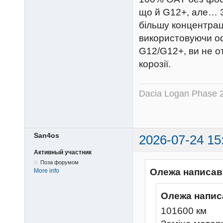
що й G12+, але… З
більшу концентраці
використовуючи о
G12/G12+, ви не от
корозії.
Dacia Logan Phase 
San4os
2026-07-24 15
Активный участник
Поза форумом
Олежа написав
More info
Олежа напис
101600 км