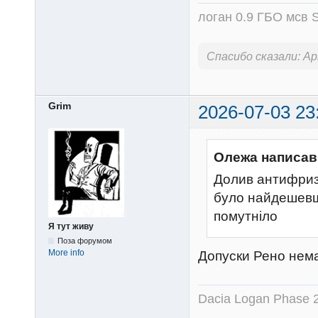
логан 0.9 ГБО мсв S
Спасибо сказали:
Ap
Grim
2026-07-03 23
Олежа написав
Долив антифриз, 
було найдешевше
помутніло
Я тут живу
Поза форумом
More info
Допуски Рено нема
Dacia Logan Phase 