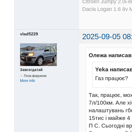
Citroen Jumpy 2.0i-
Dacia Logan 1.6 8v
vlad5229
2025-09-05 08
Олежа написав
Yeka написав
Завсегдатай
Поза форумом
Газ працює?
More info
Так, працює, мо
7л/100км. Але х
налаштувань гбо
15тис і майже 4
П С. Сьогодні в