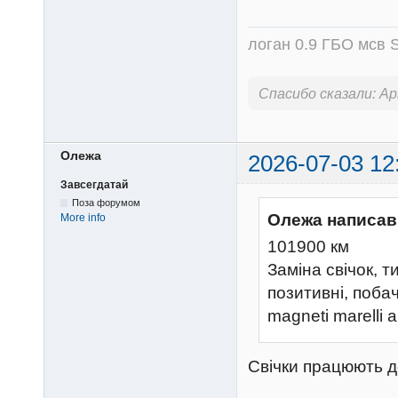
логан 0.9 ГБО мсв S
Спасибо сказали:
Ap
Олежа
2026-07-03 12
Завсегдатай
Поза форумом
Олежа написав
More info
101900 км
Заміна свічок, ти
позитивні, поба
magneti marelli
Свічки працюють д