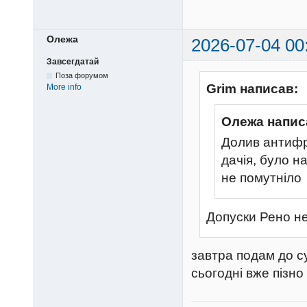
Олежа
2026-07-04 00
Завсегдатай
Поза форумом
Grim написав:
More info
Олежа напис
Долив антифри
дачія, було н
не помутніло
Допуски Рено не
завтра подам до с
сьогодні вже пізно