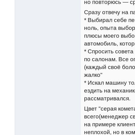
но повторюсь — ср
Сразу отвечу на п
* Выбирал себе п
ноль, опыта выбо
плюсы моего выбо
автомобиль, кото
* Спросить совета 
по салонам. Все о
(каждый своё боло
жалко"
* Искал машину то
ездить на механик
рассматривался.
Цвет "серая комет
всего(менеджер св
на примере клиент
неплохой, но в ко