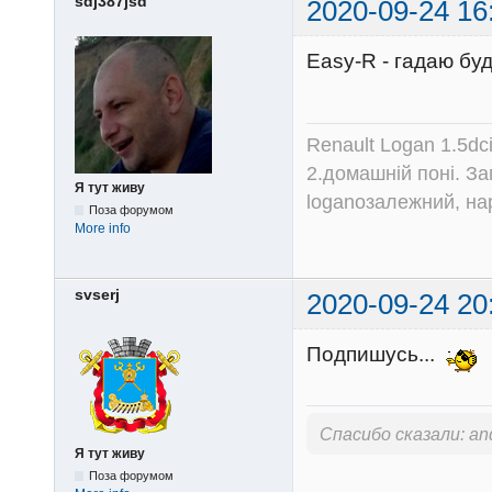
sdj387jsd
2020-09-24 16
Easy-R - гадаю бу
Renault Logan 1.5dc
2.домашній поні. З
Я тут живу
loganозалежний, на
Поза форумом
More info
svserj
2020-09-24 20
Подпишусь...
Спасибо сказали:
an
Я тут живу
Поза форумом