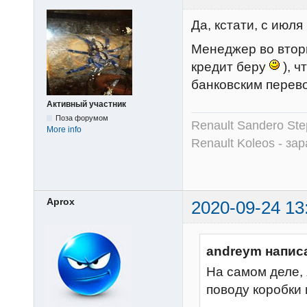
Да, кстати, с июл
Менеджер во вторн
кредит беру
), ч
банковским перево
Активный участник
Поза форумом
Renault Sandero Ste
More info
Renault Koleos - зар
Aprox
2020-09-24 13
andreym напис
На самом деле, 
поводу коробки 