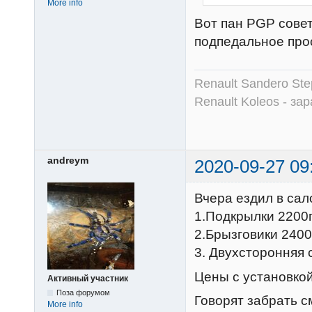
More info
Вот пан PGP совет
подпедальное про
Renault Sandero Ste
Renault Koleos - зар
andreym
2020-09-27 09
Вчера ездил в сал
1.Подкрылки 2200
2.Брызговики 2400
3. Двухсторонняя 
Цены с установко
Активный участник
Поза форумом
Говорят забрать с
More info