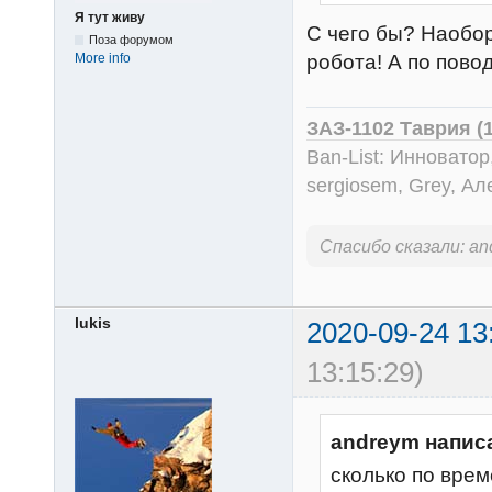
Я тут живу
С чего бы? Наобо
Поза форумом
More info
робота! А по поводу
ЗАЗ-1102 Таврия (
Ban-List: Инноватор
sergiosem, Grey, Ал
Спасибо сказали:
an
lukis
2020-09-24 13
13:15:29)
andreym напис
сколько по врем