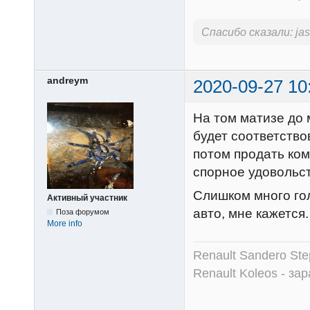
Спасибо сказали:
ja
andreym
2020-09-27 10
На том матизе до 
будет соответство
потом продать ком
спорное удовольс
Слишком много гол
Активный участник
авто, мне кажется.
Поза форумом
More info
Renault Sandero Ste
Renault Koleos - зар