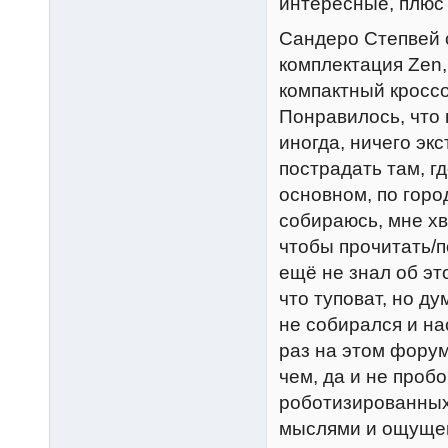
интересные, плюс
Сандеро Степвей с
комплектация Zen,
компактный кроссо
Понравилось, что
иногда, ничего эк
пострадать там, г
основном, по город
собираюсь, мне хва
чтобы прочитать/п
ещё не знал об эт
что туповат, но ду
не собирался и на
раз на этом форум
чем, да и не проб
роботизированных
мыслями и ощущен