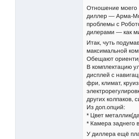
Отношение моего 
диллер — Арма-Мо
проблемы с Робото
дилерами — как м
Итак, чуть подума
максимальной ком
Обещают ориентиро
В комплектацию у
дисплей с навигац
фри, климат, круи
электрорегулировк
других колпаков, си
Из доп.опций:
* Цвет металлик(да
* Камера заднего 
У диллера ещё пл