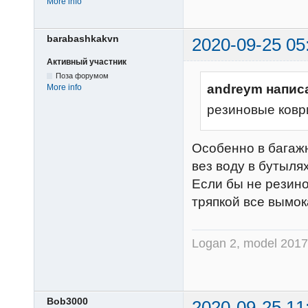
More info
barabashkakvn
2020-09-25 05
Активный участник
Поза форумом
andreym напис
More info
резиновые коври
Особенно в багажн
вез воду в бутыля
Если бы не резино
тряпкой все вымок
Logan 2, model 2017,
Bob3000
2020-09-25 11