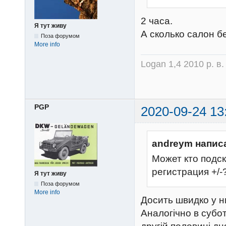
2 часа.
Я тут живу
А сколько салон б
Поза форумом
More info
Logan 1,4 2010 р. в
PGP
2020-09-24 13
andreym напис
Может кто подск
регистрация +/-
Я тут живу
Поза форумом
More info
Досить швидко у н
Аналогічно в субот