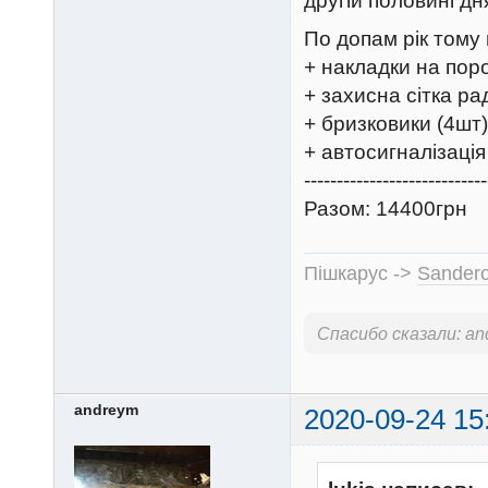
другій половині дн
По допам рік тому
+ накладки на поро
+ захисна сітка ра
+ бризковики (4шт)
+ автосигналізація
----------------------------
Разом: 14400грн
Пішкарус ->
Sandero
Спасибо сказали:
an
andreym
2020-09-24 15