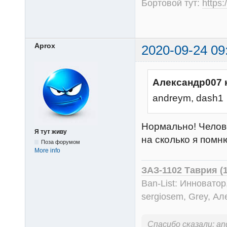
Бортовой тут:
https
Aprox
2020-09-24 09
Александр007 
andreym, dash1
Нормально! Челове
Я тут живу
на сколько я помн
Поза форумом
More info
ЗАЗ-1102 Таврия (
Ban-List: Инноватор
sergiosem, Grey, Ал
Спасибо сказали:
an