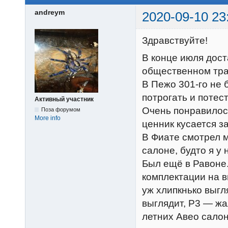
andreym
2020-09-10 23
Здравствуйте!
В конце июля дост
общественном тран
В Пежо 301-го не 
потрогать и потес
Активный участник
Очень понравилос
Поза форумом
More info
ценник кусается з
В Фиате смотрел м
салоне, будто я у 
Был ещё в Равоне.
комплектации на в
уж хлипкнько выгл
выглядит, Р3 — жа
летних Авео салон