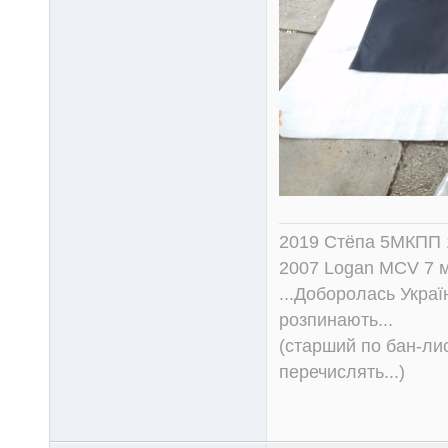
2019 Стёпа 5МКПП
2007 Logan MCV 7 м
...Доборолась Україн
розпинають...
(старший по бан-лис
перечислять...)