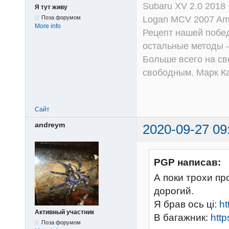
Subaru XV 2.0 2018 
Я тут живу
Logan MCV 2007 Am
Поза форумом
More info
Рецепт нашей побед
остальные методы -
Больше всего на све
свободным. Марк К
Сайт
andreym
2020-09-27 09
PGP написав:
А поки трохи пр
дорогий.
Я брав ось ці:
ht
Активный участник
В багажник:
http
Поза форумом