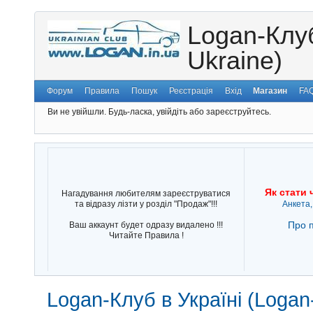
Logan-Клуб
Ukraine)
Форум
Правила
Пошук
Реєстрація
Вхід
Магазин
FA
Ви не увійшли.
Будь-ласка, увійдіть або зареєструйтесь.
Як стати 
Нагадування любителям зареєструватися
та відразу лізти у розділ "Продаж"!!!
Анкета,
Про п
Ваш аккаунт будет одразу видалено !!!
Читайте Правила !
Logan-Клуб в Україні (Logan-