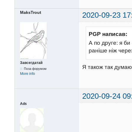
MaksTrout
2020-09-23 17
PGP написав:
А по друге: я би
раніше ніж через
Завсегдатай
Я також так думаю
Поза форумом
More info
2020-09-24 09
Ads