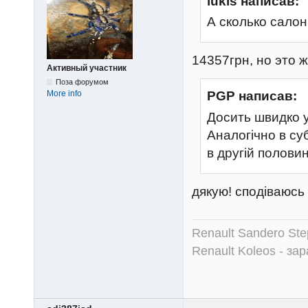
lukis написав:
А сколько салон
14357грн, но это 
Активный участник
Поза форумом
More info
PGP написав:
Досить швидко у
Аналогічно в су
в другій половин
дякую! сподіваюсь
Renault Sandero Ste
Renault Koleos - зар