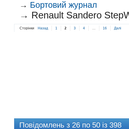
→
Бортовий журнал
→
Renault Sandero StepW
Сторінки
Назад
1
2
3
4
…
16
Далі
Повідомлень з 26 по 50 із 398