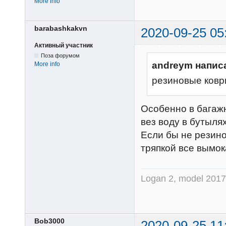
More info
barabashkakvn
2020-09-25 05
Активный участник
Поза форумом
andreym напис
More info
резиновые коври
Особенно в багажн
вез воду в бутыля
Если бы не резино
тряпкой все вымок
Logan 2, model 2017,
Bob3000
2020-09-25 11