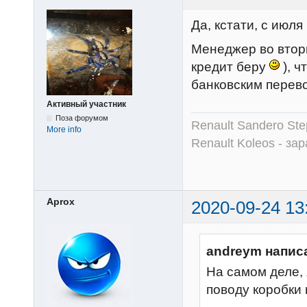
Да, кстати, с июл
Менеджер во вторн
кредит беру
), ч
банковским перево
Активный участник
Поза форумом
Renault Sandero Ste
More info
Renault Koleos - зар
Aprox
2020-09-24 13
andreym напис
На самом деле, 
поводу коробки 