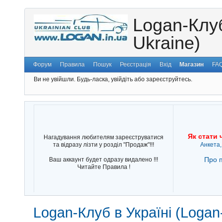
Logan-Клуб
Ukraine)
Форум
Правила
Пошук
Реєстрація
Вхід
Магазин
FA
Ви не увійшли.
Будь-ласка, увійдіть або зареєструйтесь.
Як стати 
Нагадування любителям зареєструватися
та відразу лізти у розділ "Продаж"!!!
Анкета,
Про п
Ваш аккаунт будет одразу видалено !!!
Читайте Правила !
Logan-Клуб в Україні (Logan-