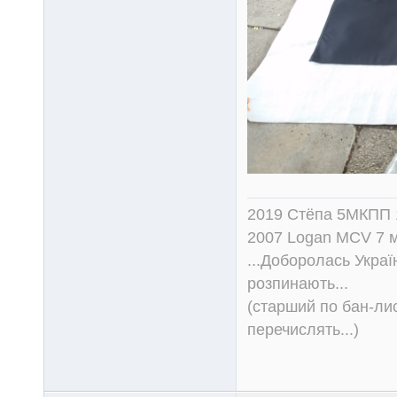
2019 Стёпа 5МКПП
2007 Logan MCV 7 м
...Доборолась Україн
розпинають...
(старший по бан-лис
перечислять...)