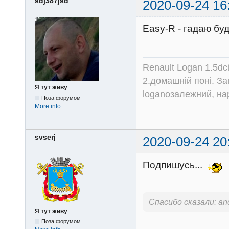
sdj387jsd
2020-09-24 16
Easy-R - гадаю бу
Renault Logan 1.5dc
2.домашній поні. З
Я тут живу
loganозалежний, на
Поза форумом
More info
svserj
2020-09-24 20
Подпишусь...
Спасибо сказали:
an
Я тут живу
Поза форумом