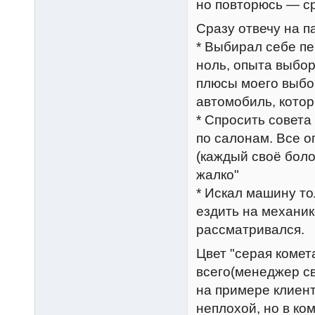
но повторюсь — ср
Сразу отвечу на п
* Выбирал себе п
ноль, опыта выбо
плюсы моего выбо
автомобиль, кото
* Спросить совета 
по салонам. Все о
(каждый своё боло
жалко"
* Искал машину то
ездить на механик
рассматривался.
Цвет "серая комет
всего(менеджер св
на примере клиент
неплохой, но в ко