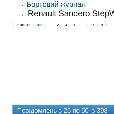
→
Бортовий журнал
→
Renault Sandero StepW
Сторінки
Назад
1
2
3
4
…
16
Далі
Повідомлень з 26 по 50 із 398