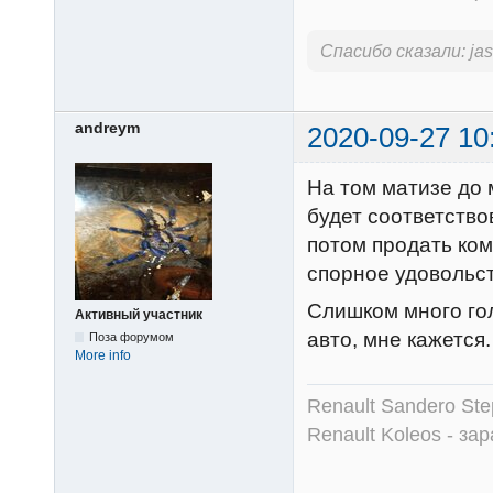
Спасибо сказали:
ja
andreym
2020-09-27 10
На том матизе до 
будет соответство
потом продать ком
спорное удовольс
Слишком много гол
Активный участник
авто, мне кажется.
Поза форумом
More info
Renault Sandero Ste
Renault Koleos - зар