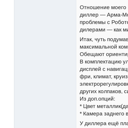
Отношение моего 
диллер — Арма-Мо
проблемы с Робото
дилерами — как м
Итак, чуть подума
максимальной ком
Обещают ориентиро
В комплектацию у
дисплей с навигац
фри, климат, круи
электрорегулировк
других колпаков, си
Из доп.опций:
* Цвет металлик(да
* Камера заднего 
У диллера ещё пл