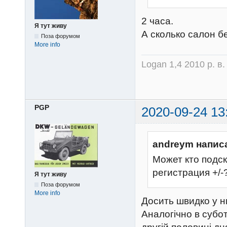
2 часа.
Я тут живу
А сколько салон б
Поза форумом
More info
Logan 1,4 2010 р. в
PGP
2020-09-24 13
andreym напис
Может кто подск
регистрация +/-
Я тут живу
Поза форумом
More info
Досить швидко у н
Аналогічно в субот