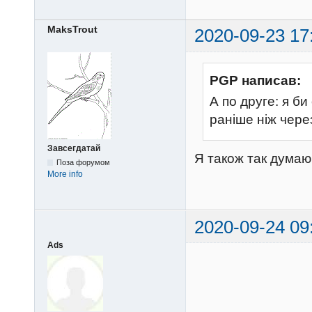
MaksTrout
2020-09-23 17
PGP написав:
А по друге: я би
раніше ніж через
Завсегдатай
Я також так думаю
Поза форумом
More info
2020-09-24 09
Ads