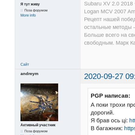
Subaru XV 2.0 2018 
Я тут живу
Logan MCV 2007 Am
Поза форумом
More info
Рецепт нашей побед
остальные методы -
Больше всего на све
свободным. Марк К
Сайт
andreym
2020-09-27 09
PGP написав:
А поки трохи пр
дорогий.
Я брав ось ці:
ht
Активный участник
В багажник:
http
Поза форумом