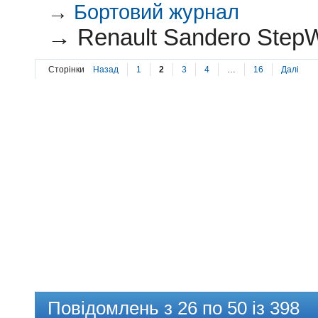
→
Бортовий журнал
→
Renault Sandero StepW
Сторінки
Назад
1
2
3
4
…
16
Далі
Повідомлень з 26 по 50 із 398