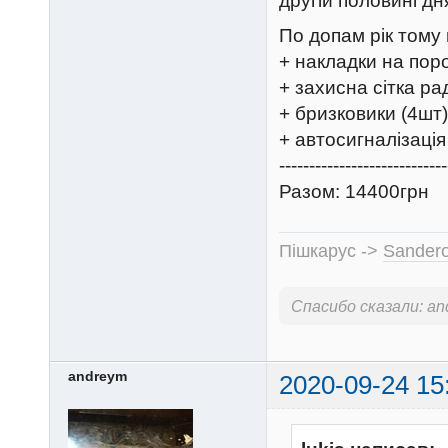
другій половині дн
По допам рік тому
+ накладки на поро
+ захисна сітка ра
+ бризковики (4шт)
+ автосигналізація
----------------------------
Разом: 14400грн
Пішкарус ->
Sandero
Спасибо сказали:
an
andreym
2020-09-24 15