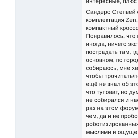
интересные, плюс
Сандеро Степвей с
комплектация Zen,
компактный кроссо
Понравилось, что
иногда, ничего эк
пострадать там, г
основном, по город
собираюсь, мне хва
чтобы прочитать/п
ещё не знал об эт
что туповат, но ду
не собирался и на
раз на этом форум
чем, да и не проб
роботизированных
мыслями и ощущен