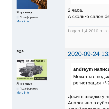
2 часа.
Я тут живу
А сколько салон б
Поза форумом
More info
Logan 1,4 2010 р. в
PGP
2020-09-24 13
andreym напис
Может кто подск
регистрация +/-
Я тут живу
Поза форумом
More info
Досить швидко у н
Аналогічно в субот