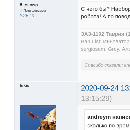
Я тут живу
С чего бы? Наобо
Поза форумом
More info
робота! А по поводу
ЗАЗ-1102 Таврия (
Ban-List: Инноватор
sergiosem, Grey, Ал
Спасибо сказали:
an
lukis
2020-09-24 13
13:15:29)
andreym напис
сколько по врем