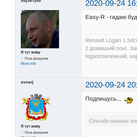
sdj387jsd
2020-09-24 16
Easy-R - гадаю бу
Renault Logan 1.5dc
2.домашній поні. З
Я тут живу
loganозалежний, на
Поза форумом
More info
svserj
2020-09-24 20
Подпишусь...
Спасибо сказали:
an
Я тут живу
Поза форумом