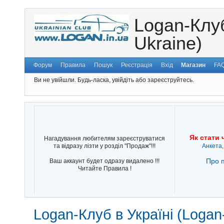
Logan-Клуб
Ukraine)
Форум
Правила
Пошук
Реєстрація
Вхід
Магазин
FA
Ви не увійшли.
Будь-ласка, увійдіть або зареєструйтесь.
Як стати 
Нагадування любителям зареєструватися
та відразу лізти у розділ "Продаж"!!!
Анкета,
Про п
Ваш аккаунт будет одразу видалено !!!
Читайте Правила !
Logan-Клуб в Україні (Logan-