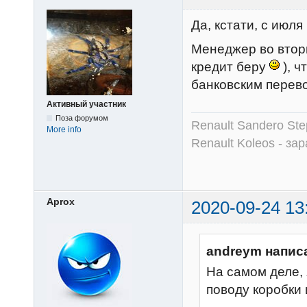
Да, кстати, с июл
Менеджер во вторн
кредит беру
), ч
банковским перево
Активный участник
Поза форумом
Renault Sandero Ste
More info
Renault Koleos - зар
Aprox
2020-09-24 13
andreym напис
На самом деле, 
поводу коробки 