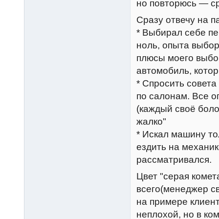
но повторюсь — ср
Сразу отвечу на п
* Выбирал себе п
ноль, опыта выбо
плюсы моего выбо
автомобиль, кото
* Спросить совета 
по салонам. Все о
(каждый своё боло
жалко"
* Искал машину то
ездить на механик
рассматривался.
Цвет "серая комет
всего(менеджер св
на примере клиент
неплохой, но в ко