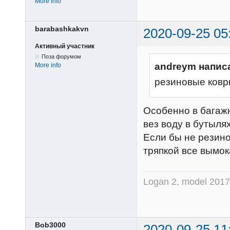
More info
barabashkakvn
2020-09-25 05
Активный участник
Поза форумом
andreym напис
More info
резиновые коври
Особенно в багажн
вез воду в бутыля
Если бы не резино
тряпкой все вымок
Logan 2, model 2017,
Bob3000
2020-09-25 11