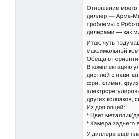
Отношение моего 
диллер — Арма-Мо
проблемы с Робото
дилерами — как м
Итак, чуть подума
максимальной ком
Обещают ориентиро
В комплектацию у
дисплей с навигац
фри, климат, круи
электрорегулировк
других колпаков, си
Из доп.опций:
* Цвет металлик(да
* Камера заднего 
У диллера ещё пл