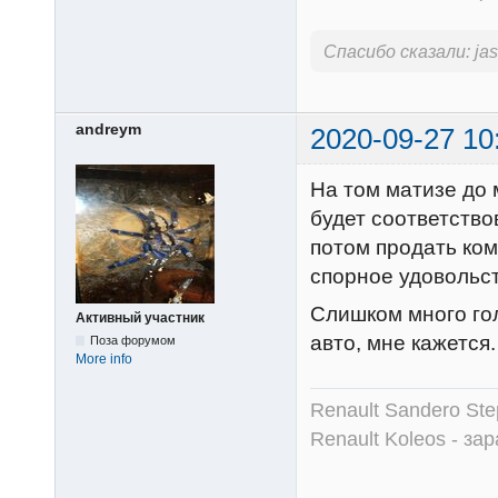
Спасибо сказали:
ja
andreym
2020-09-27 10
На том матизе до 
будет соответство
потом продать ком
спорное удовольс
Слишком много гол
Активный участник
авто, мне кажется.
Поза форумом
More info
Renault Sandero Ste
Renault Koleos - зар