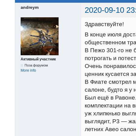
andreym
2020-09-10 23
Здравствуйте!
В конце июля дост
общественном тран
В Пежо 301-го не 
потрогать и потес
Активный участник
Очень понравилос
Поза форумом
More info
ценник кусается з
В Фиате смотрел м
салоне, будто я у 
Был ещё в Равоне.
комплектации на в
уж хлипкнько выгл
выглядит, Р3 — жа
летних Авео салон