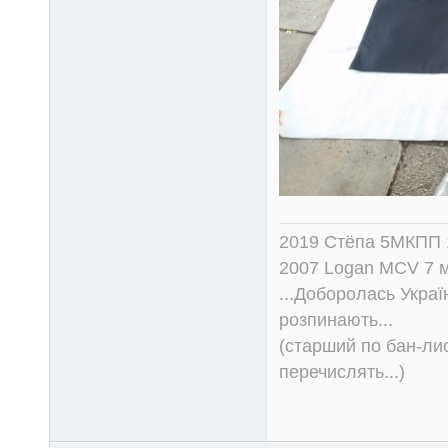
2019 Стёпа 5МКПП
2007 Logan MCV 7 м
...Доборолась Україн
розпинають...
(старший по бан-лис
перечислять...)