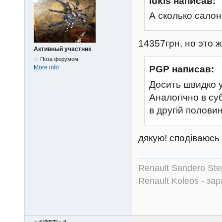
lukis написав:
А сколько салон
14357грн, но это 
Активный участник
Поза форумом
More info
PGP написав:
Досить швидко у
Аналогічно в су
в другій половин
дякую! сподіваюсь
Renault Sandero Ste
Renault Koleos - зар