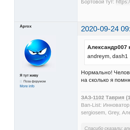
Бортовой тут:
https
Aprox
2020-09-24 09
Александр007 
andreym, dash1
Нормально! Челове
Я тут живу
на сколько я помн
Поза форумом
More info
ЗАЗ-1102 Таврия (
Ban-List: Инноватор
sergiosem, Grey, Ал
Спасибо сказали:
an