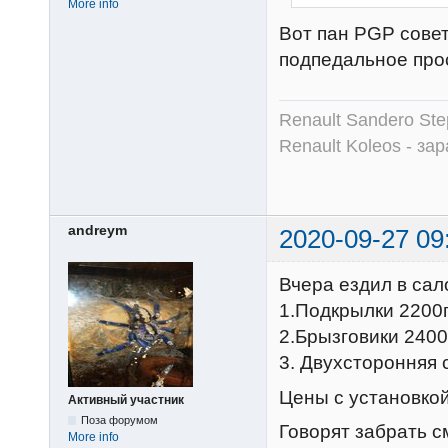
More info
Вот пан PGP совет
подпедальное про
Renault Sandero Ste
Renault Koleos - зар
andreym
2020-09-27 09
Вчера ездил в сал
1.Подкрылки 2200
2.Брызговики 2400
3. Двухсторонняя 
Цены с установко
Активный участник
Поза форумом
Говорят забрать с
More info