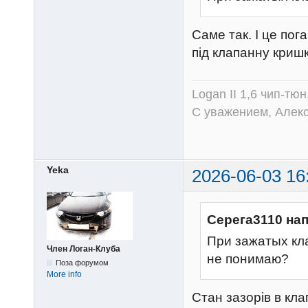
Саме так. І це пог
під клапанну кришк
Logan II 1,6 чип-тю
С уважением, Алек
Yeka
2026-06-03 16
Серега3110 на
При зажатых кл
Член Логан-Клуба
не понимаю?
Поза форумом
More info
Стан зазорів в кл