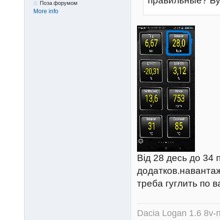
правильные? Бу
Поза форумом
More info
Від 28 десь до 34 
додатков.навантаж
треба гуглить по 
Dacia Logan 1.6 8v-