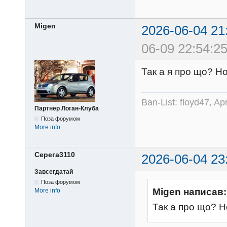
Migen
2026-06-04 21
06-09 22:54:25
Так а я про що? Н
Ban-List: floyd47, A
Партнер Логан-Клуба
Поза форумом
More info
Серега3110
2026-06-04 23
Завсегдатай
Поза форумом
Migen написав:
More info
Так а про що? Н