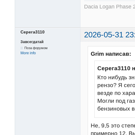
Dacia Logan Phase 
Серега3110
2026-05-31 23
Завсегдатай
Поза форумом
Grim написав:
More info
Серега3110 
Кто нибудь зн
рензо? Я сег
везде по хар
Могли под га
бензиновых 
Не, 9,5 это сте
примерно 12. Вы