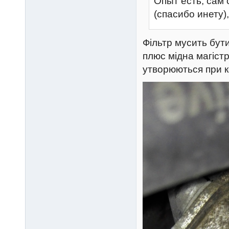
Опыт есть, сам 
(спасибо инету)
Фільтр мусить бути
плюс мідна магіст
утворюються при ко