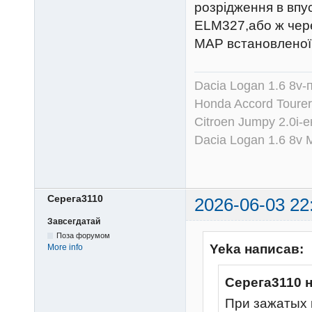
розрідження в впу
ELM327,або ж чере
МАР встановленої
Dacia Logan 1.6 8v-
Honda Accord Tourer
Citroen Jumpy 2.0i-
Dacia Logan 1.6 8v
Серега3110
2026-06-03 22
Завсегдатай
Поза форумом
Yeka написав:
More info
Серега3110 
При зажатых 