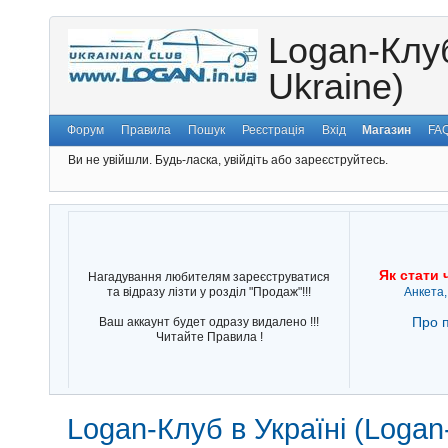
Logan-Клуб
Ukraine)
Форум
Правила
Пошук
Реєстрація
Вхід
Магазин
FA
Ви не увійшли.
Будь-ласка, увійдіть або зареєструйтесь.
Як стати 
Нагадування любителям зареєструватися
та відразу лізти у розділ "Продаж"!!!
Анкета,
Про п
Ваш аккаунт будет одразу видалено !!!
Читайте Правила !
Logan-Клуб в Україні (Logan-