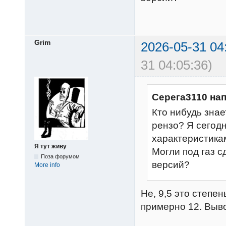
Grim
2026-05-31 04
31 04:05:36)
Серега3110 на
Кто нибудь знае
рензо? Я сегодн
характеристика
Я тут живу
Могли под газ 
Поза форумом
версий?
More info
Не, 9,5 это степе
примерно 12. Выво