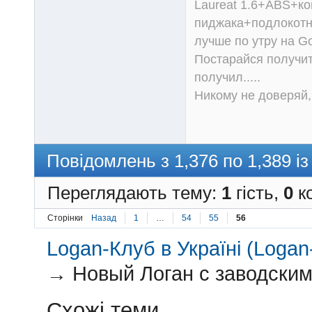
Laureat 1.6+ABS+к
пиджака+подлокотни
лучше по утру на Go
Постарайся получит
получил.....
Никому не доверяй, 
Повідомлень з 1,376 по 1,389 із
Переглядають тему:
1
гість,
0
ко
Сторінки
Назад
1
…
54
55
56
Logan-Клуб в Україні (Logan-
→
Новый Логан с заводски
Схожі теми