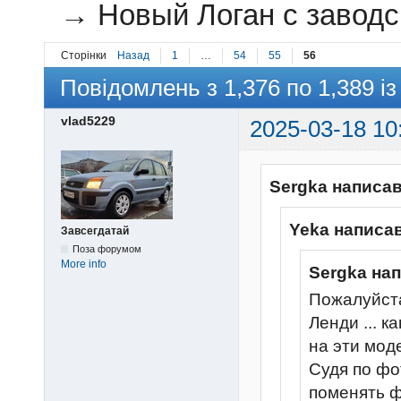
→
Новый Логан с завод
Сторінки
Назад
1
…
54
55
56
Повідомлень з 1,376 по 1,389 із
vlad5229
2025-03-18 10
Sergka написав
Yeka написав
Завсегдатай
Поза форумом
More info
Sergka на
Пожалуйста
Ленди ... 
на эти мод
Судя по фот
поменять 