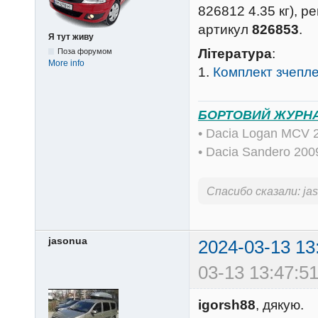
826812 4.35 кг), р
артикул
826853
.
Я тут живу
Література
:
Поза форумом
More info
1.
Комплект зчепле
БОРТОВИЙ ЖУРН
• Dacia Logan MCV 
• Dacia Sandero 20
Спасибо сказали:
ja
jasonua
2024-03-13 13
03-13 13:47:51
igorsh88
, дякую.