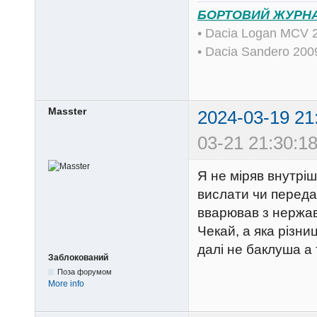
БОРТОВИЙ ЖУРН
• Dacia Logan MCV 
• Dacia Sandero 20
Masster
2024-03-19 21
03-21 21:30:18
Я не міряв внутріш
вислати чи передат
вварював з нержав
Чекай, а яка різни
далі не баклуша а 
Заблокований
Поза форумом
More info