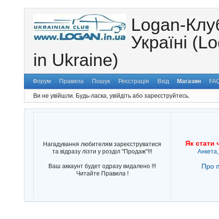
Logan-Клу
Україні (L
in Ukraine)
Форум
Правила
Пошук
Реєстрація
Вхід
Магазин
FA
Ви не увійшли.
Будь-ласка, увійдіть або зареєструйтесь.
Як стати 
Нагадування любителям зареєструватися
та відразу лізти у розділ "Продаж"!!!
Анкета,
Про п
Ваш аккаунт будет одразу видалено !!!
Читайте Правила !