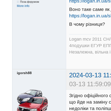
https://logan.in.u
Поза форумом
More info
Воно таке саме як
https://logan.in.u
В чому різниця?
Logan mcv 2011 CH/
4подушки ЕГУР ЕПГ
Незалежна, вільна і
igorsh88
2024-03-13 11
03-13 11:59:09
Згідно офіційного
що йде на заміну 
недоліки та поліпш