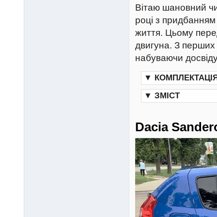
Вітаю шановний чи
році з придбанням
життя. Цьому перед
двигуна. З перших
набуваючи досвіду
▼
КОМПЛЕКТАЦІ
▼
ЗМІСТ
Dacia Sander