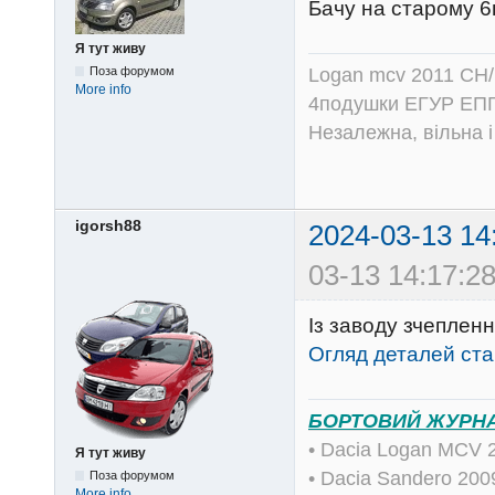
Бачу на старому 6
Я тут живу
Logan mcv 2011 CH/
Поза форумом
More info
4подушки ЕГУР ЕПГ
Незалежна, вільна і
igorsh88
2024-03-13 14
03-13 14:17:28
Із заводу зчеплен
Огляд деталей ста
БОРТОВИЙ ЖУРН
• Dacia Logan MCV 
Я тут живу
• Dacia Sandero 20
Поза форумом
More info