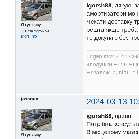
igorsh88
, дякую, з
амортизатори монр
Чекати доставку т
Я тут живу
решта якщо треба б
Поза форумом
More info
то докуплю без пр
Logan mcv 2011 CH/
4подушки ЕГУР ЕПГ
Незалежна, вільна і
jasonua
2024-03-13 10
igorsh88
, привіт.
Потрібна консульта
В місцевому магаз
Я тут живу