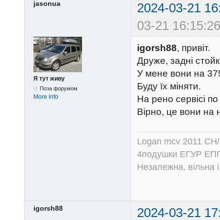
jasonua
2024-03-21 16
03-21 16:15:26
igorsh88
, привіт.
Друже, задні стойк
У мене вони на 375
Я тут живу
Буду їх міняти.
Поза форумом
More info
На рено сервісі п
Вірно, це вони на
Logan mcv 2011 CH/
4подушки ЕГУР ЕПГ
Незалежна, вільна і
igorsh88
2024-03-21 17