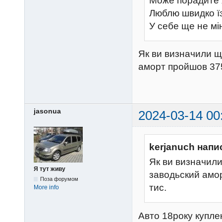
Може порадите я
Люблю швидко їз
У себе ще не мі
Як ви визначили щ
аморт пройшов 375
jasonua
2024-03-14 00
kerjanuch напи
Як ви визначили
Я тут живу
заводьский амор
Поза форумом
тис.
More info
Авто 18року куплен