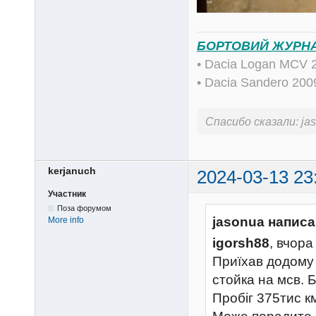
БОРТОВИЙ ЖУРН
• Dacia Logan MCV 
• Dacia Sandero 20
Спасибо сказали:
ja
kerjanuch
2024-03-13 23
Участник
Поза форумом
jasonua написа
More info
igorsh88
, вчора
Приїхав додому 
стойка на мсв. 
Пробіг 375тис км