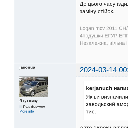
До цього часу їзди
заміну стійок.
Logan mcv 2011 CH/
4подушки ЕГУР ЕПГ
Незалежна, вільна і
jasonua
2024-03-14 00
kerjanuch напи
Як ви визначили
Я тут живу
заводьский амор
Поза форумом
тис.
More info
Авто 18року куплен