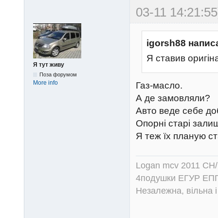
03-11 14:21:55
igorsh88 напис
Я ставив оригіна
Я тут живу
Поза форумом
More info
Газ-масло.
А де замовляли?
Авто веде себе до
Опорні старі зали
Я теж їх планую ст
Logan mcv 2011 CH/
4подушки ЕГУР ЕПГ
Незалежна, вільна і