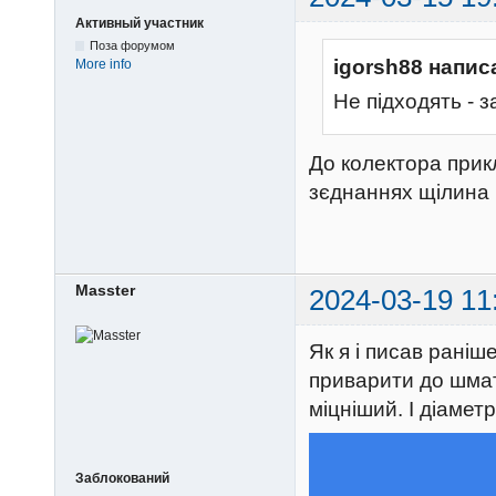
Активный участник
Поза форумом
igorsh88 напис
More info
Не підходять - 
До колектора прик
зєднаннях щілина 
Masster
2024-03-19 11
Як я і писав раніше
приварити до шмат
міцніший. І діамет
Заблокований