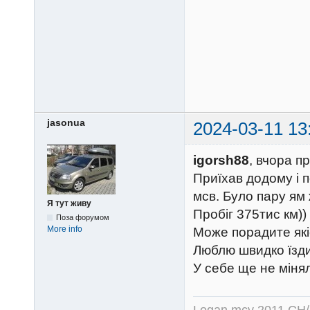
jasonua
2024-03-11 13
igorsh88
, вчора п
Приїхав додому і 
мсв. Було пару ям 
Я тут живу
Пробіг 375тис км))
Поза форумом
More info
Може порадите які
Люблю швидко їзди
У себе ще не міня
Logan mcv 2011 CH/