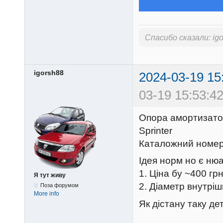
Спасибо сказали:
ig
igorsh88
2024-03-19 15
03-19 15:53:42
Опора амортизатор
Sprinter
Каталожний номер
Ідея норм но є ню
1. Ціна бу ~400 гр
Я тут живу
2. Діаметр внутріш
Поза форумом
More info
Як дістану таку де