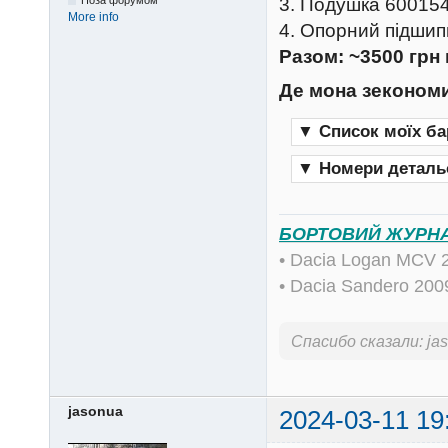
3. Подушка 600154
Поза форумом
More info
4. Опорний підшип
Разом: ~3500 грн
Де мона зеконом
▼
Список моїх ба
▼
Номери детальо
БОРТОВИЙ ЖУРН
• Dacia Logan MCV 
• Dacia Sandero 20
Спасибо сказали:
ja
jasonua
2024-03-11 19