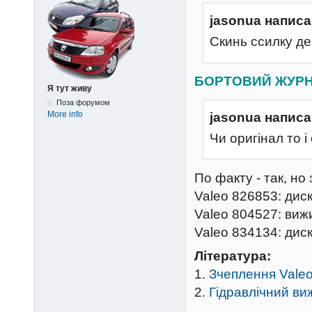
jasonua написа
Скинь ссилку де
БОРТОВИЙ ЖУР
Я тут живу
Поза форумом
More info
jasonua написа
Чи оригінал то і
По факту - так, но
Valeo 826853: дис
Valeo 804527: ви
Valeo 834134: диск
Література:
1.
Зчеплення Vale
2.
Гідравлічний ви