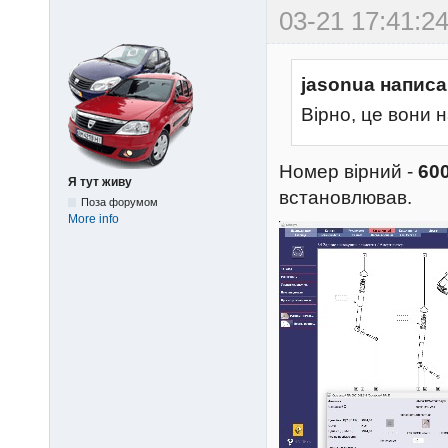
03-21 17:41:24
jasonua написа
Вірно, це вони 
Номер вірний -
60
Я тут живу
встановлював.
Поза форумом
More info