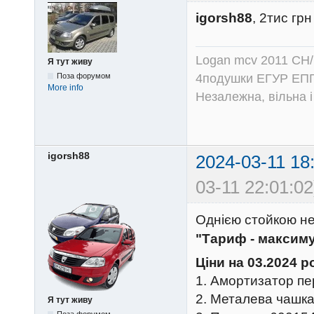
igorsh88
, 2тис грн
Logan mcv 2011 CH/
Я тут живу
4подушки ЕГУР ЕПГ
Поза форумом
More info
Незалежна, вільна і
igorsh88
2024-03-11 18
03-11 22:01:02
Однією стойкою н
"Тариф - максиму
Ціни на 03.2024 р
1. Амортизатор пе
2. Металева чашка
Я тут живу