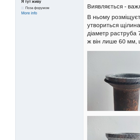
Я тут живу
Виявляється - важ
Поза форумом
More info
В ньому розміщуєт
утвориться щілина
діаметр раструба 7
ж він лише 60 мм,