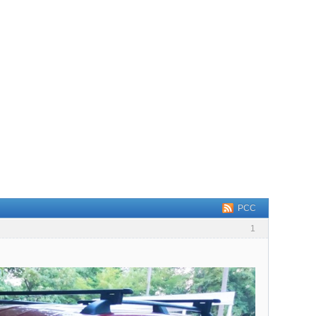
РСС
1