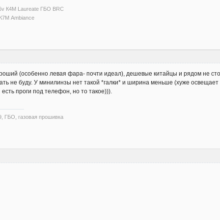
16v К4М Laureate ГБО BRC
I К7М Ambiance
ороший (особенно левая фара- почти идеал), дешевые китайцы и рядом не сто
ать не буду. У минилинзы нет такой *галки* и ширина меньше (хуже освещает 
есть проги под телефон, но то такое))).
9, ГБО, газовая прошивка