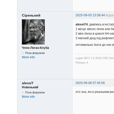
Сіренький
2025-09-05 23:58:44
Відре
alexei74
, дивлюсь в інста
1 місце звісно лінзи але б
2 міні лінза в цоколі Н4 
3 якісний діод під рефле
оптимально їхати до них в
Член Логан-Клуба
Поза форумом
More info
Logan MCV 1.6 2011+ГБО Zenit
Primacy 4
alexaY
2025-09-06 07:45:56
Новенький
хто зна, як із реальним р
Поза форумом
More info