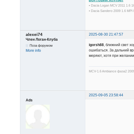
• Dacia Logan MCV 2011 1.6 
• Dacia Sandero 2009 1.6 MP
alexei74
2025-08-30 21:47:57
Член Логан-Клуба
igorsh88
, ближний свет х
Поза форумом
ошибаться. За дальний вр
More info
меряют, хотя при желании 
MCV-1.6 Ambiance фаза2 200
2025-09-05 23:58:44
Ads