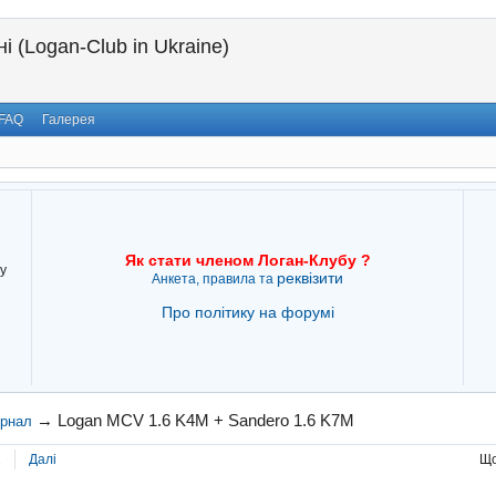
і (Logan-Club in Ukraine)
FAQ
Галерея
Як стати членом Логан-Клубу ?
у
реквізити
Анкета, правила та
Про політику на форумі
→
Logan MCV 1.6 K4M + Sandero 1.6 K7M
урнал
2
Далі
Що