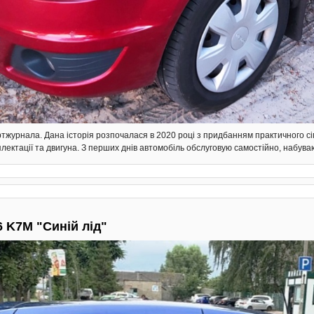
тжурнала. Дана історія розпочалася в 2020 році з придбанням практичного сі
плектації та двигуна. З перших днів автомобіль обслуговую самостійно, набува
6 K7M "Синій лід"