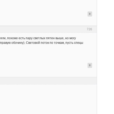
0
726
яли, похоже есть пару светлых пятен выше, но могу
правую обочину). Световой поток по точкам, пусть спецы
0