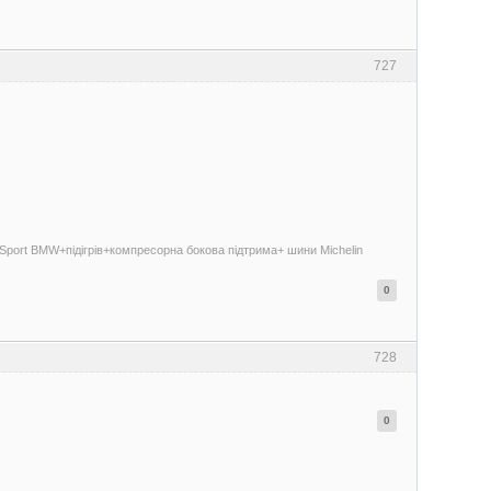
727
 Sport BMW+підігрів+компресорна бокова підтрима+ шини Michelin
0
728
0