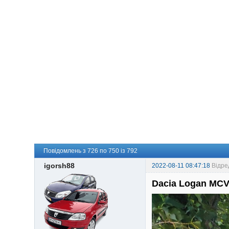
Повідомлень з 726 по 750 із 792
igorsh88
2022-08-11 08:47:18
Відре
Dacia Logan MCV