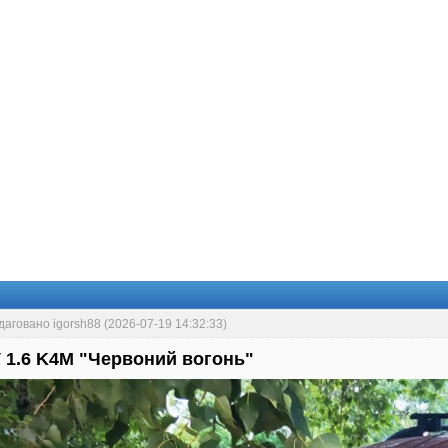
даговано igorsh88 (2026-07-19 14:32:33)
 1.6 K4M "Червоний вогонь"