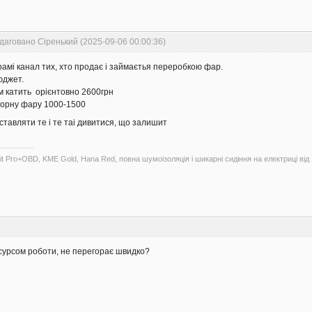
даговано Сіренький (2025-09-06 00:00:36)
грамі канал тих, хто продає і займаєтья переробкою фар.
юджет.
нам катить орієнтовно 2600грн
кторну фару 1000-1500
ставляти те і те таі дивитися, що залишит
 Pro+OBD, KME Gold, Hana Red, повна шумоізоляція і шикарні сидіння на електриці від
есурсом роботи, не перегорає швидко?