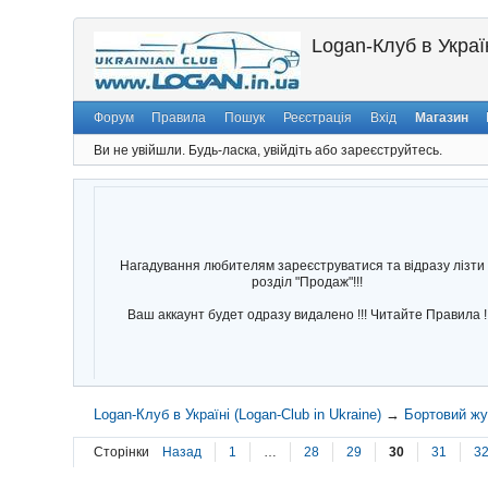
Logan-Клуб в Україн
Форум
Правила
Пошук
Реєстрація
Вхід
Магазин
Ви не увійшли.
Будь-ласка, увійдіть або зареєструйтесь.
Нагадування любителям зареєструватися та відразу лізти 
розділ "Продаж"!!!
Ваш аккаунт будет одразу видалено !!! Читайте Правила !
Logan-Клуб в Україні (Logan-Club in Ukraine)
→
Бортовий ж
Сторінки
Назад
1
…
28
29
30
31
3