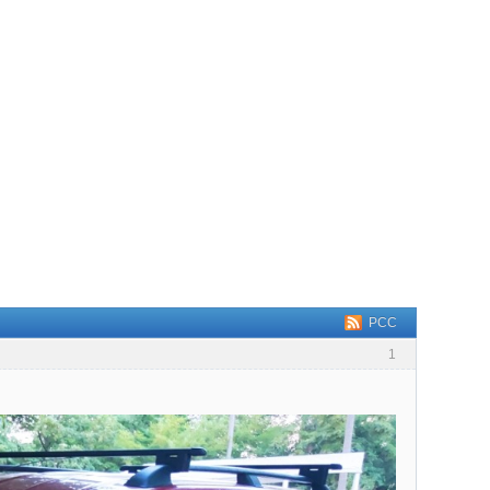
РСС
1