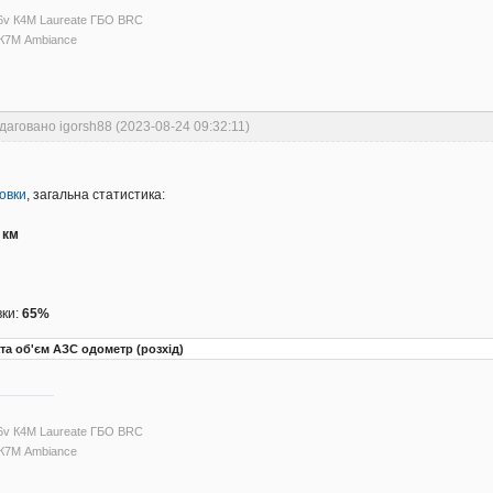
16v К4М Laureate ГБО BRC
I К7М Ambiance
даговано igorsh88 (2023-08-24 09:32:11)
овки
, загальна статистика:
 км
вки:
65%
та об'єм АЗС одометр (розхід)
16v К4М Laureate ГБО BRC
I К7М Ambiance