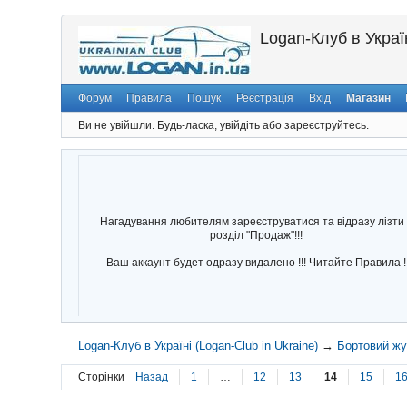
Logan-Клуб в Україн
Форум
Правила
Пошук
Реєстрація
Вхід
Магазин
Ви не увійшли.
Будь-ласка, увійдіть або зареєструйтесь.
Нагадування любителям зареєструватися та відразу лізти 
розділ "Продаж"!!!
Ваш аккаунт будет одразу видалено !!! Читайте Правила !
Logan-Клуб в Україні (Logan-Club in Ukraine)
→
Бортовий ж
Сторінки
Назад
1
…
12
13
14
15
1