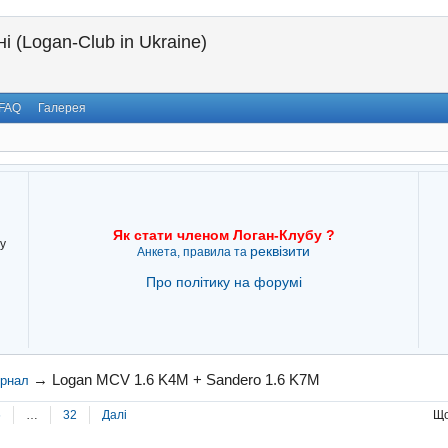
і (Logan-Club in Ukraine)
FAQ
Галерея
Як стати членом Логан-Клубу ?
у
реквізити
Анкета, правила та
Про політику на форумі
→
Logan MCV 1.6 K4M + Sandero 1.6 K7M
урнал
6
…
32
Далі
Що