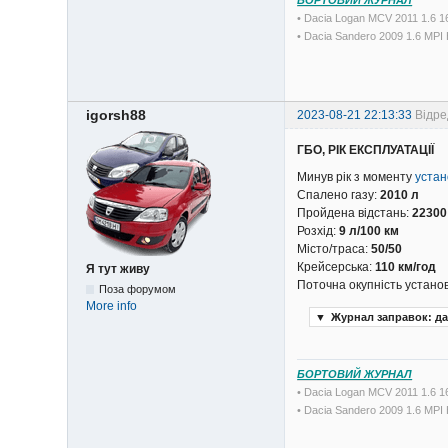
• Dacia Logan MCV 2011 1.6 
• Dacia Sandero 2009 1.6 MP
igorsh88
2023-08-21 22:13:33
Відре
ГБО, РІК ЕКСПЛУАТАЦІЇ
Минув рік з моменту
устан
Спалено газу:
2010 л
Пройдена відстань:
22300
Розхід:
9 л/100 км
Місто/траса:
50/50
Крейсерська:
110 км/год
Я тут живу
Поточна окупність устано
Поза форумом
More info
▼
Журнал заправок: да
БОРТОВИЙ ЖУРНАЛ
• Dacia Logan MCV 2011 1.6 
• Dacia Sandero 2009 1.6 MP