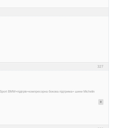
327
 Sport BMW+підігрів+компресорна бокова підтрима+ шини Michelin
0