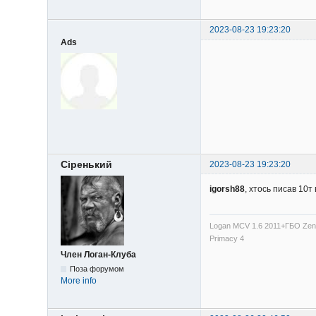
2023-08-23 19:23:20
Ads
Сіренький
2023-08-23 19:23:20
igorsh88
, хтось писав 10т
Logan MCV 1.6 2011+ГБО Zenit
Primacy 4
Член Логан-Клуба
Поза форумом
More info