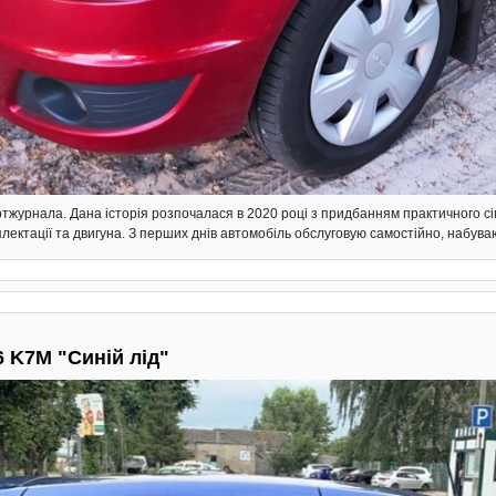
тжурнала. Дана історія розпочалася в 2020 році з придбанням практичного сі
плектації та двигуна. З перших днів автомобіль обслуговую самостійно, набува
6 K7M "Синій лід"