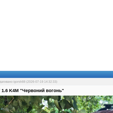
даговано igorsh88 (2026-07-19 14:32:33)
 1.6 K4M "Червоний вогонь"