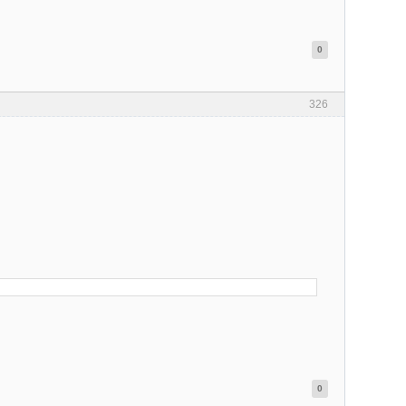
0
326
0