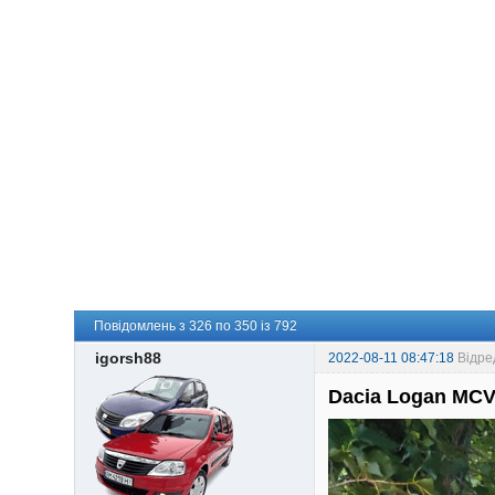
Повідомлень з 326 по 350 із 792
igorsh88
2022-08-11 08:47:18
Відре
Dacia Logan MCV