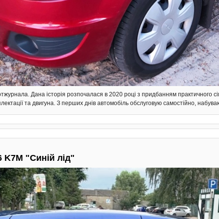
тжурнала. Дана історія розпочалася в 2020 році з придбанням практичного сі
плектації та двигуна. З перших днів автомобіль обслуговую самостійно, набува
6 K7M "Синій лід"