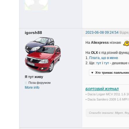
igorsh88
2023-06-08 09:24:54
Відре
На
Aliexpress
нізнаю
На
OLX
є під різний функц
1.
Плата, що в мене
2. Ще:
тут
і
тут
- дешевше н
▼
Хто тримає паяльник
Я тут живу
Поза форумом
More info
БОРТОВИЙ ЖУРНАЛ
• Dacia Logan MCV 2011 1.6 
• Dacia Sandero 2009 1.6 MP
Спасибо сказали:
Migen, flo