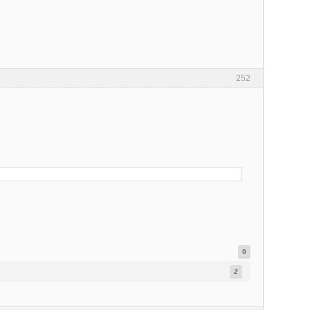
252
0
2