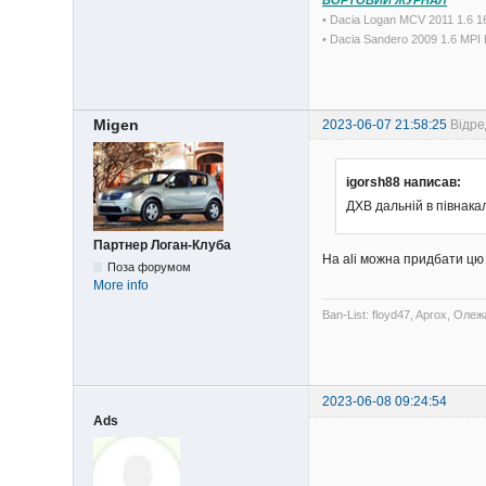
• Dacia Logan MCV 2011 1.6 
• Dacia Sandero 2009 1.6 MP
Migen
2023-06-07 21:58:25
Відре
igorsh88 написав:
ДХВ дальній в півнака
Партнер Логан-Клуба
На ali можна придбати цю
Поза форумом
More info
Ban-List: floyd47, Aprox, Олеж
2023-06-08 09:24:54
Ads