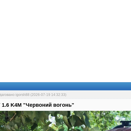
даговано igorsh88 (2026-07-19 14:32:33)
 1.6 K4M "Червоний вогонь"