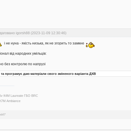
даговано igorsh88 (2023-11-09 12:30:46)
і не нуна - якість низька, як не згорить то замкне
іонал від народних умільців:
о без контролю по напрузі
 та програмує даю матеріали свого зміненого варіанта ДХВ
16v К4М Laureate ГБО BRC
I К7М Ambiance
yd47