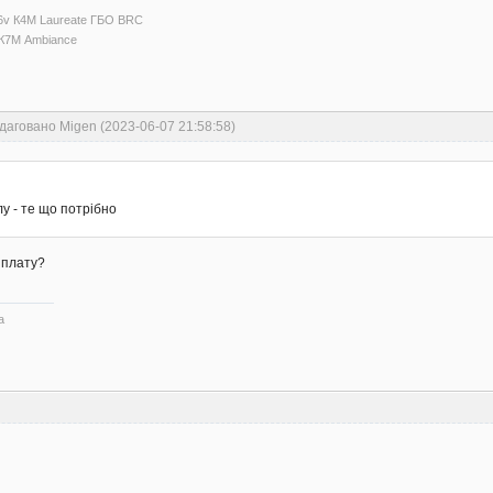
16v К4М Laureate ГБО BRC
I К7М Ambiance
даговано Migen (2023-06-07 21:58:58)
лу - те що потрібно
 плату?
а