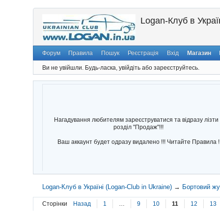
Logan-Клуб в Україн
Форум
Правила
Пошук
Реєстрація
Вхід
Магазин
Ви не увійшли.
Будь-ласка, увійдіть або зареєструйтесь.
Нагадування любителям зареєструватися та відразу лізти 
розділ "Продаж"!!!
Ваш аккаунт будет одразу видалено !!! Читайте Правила !
Logan-Клуб в Україні (Logan-Club in Ukraine)
→
Бортовий ж
Сторінки
Назад
1
…
9
10
11
12
13