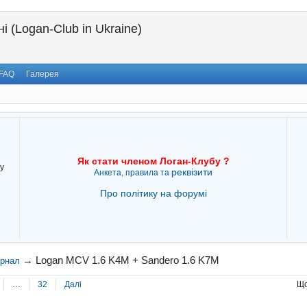
і (Logan-Club in Ukraine)
FAQ
Галерея
Як стати членом Логан-Клубу ?
у
реквізити
Анкета, правила та
Про політику на форумі
→
Logan MCV 1.6 K4M + Sandero 1.6 K7M
урнал
…
32
Далі
Що