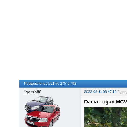
Повідомлень з 251 по 275 із 792
igorsh88
2022-08-11 08:47:18
Відре
Dacia Logan MCV