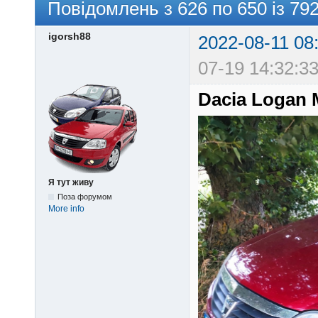
Повідомлень з 626 по 650 із 79
igorsh88
2022-08-11 08
07-19 14:32:33
Dacia Logan
Я тут живу
Поза форумом
More info