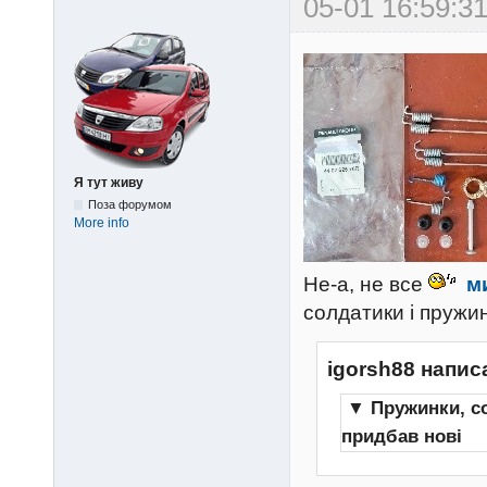
05-01 16:59:31
Я тут живу
Поза форумом
More info
Не-а, не все
м
солдатики і пружи
igorsh88 напис
▼
Пружинки, со
придбав нові