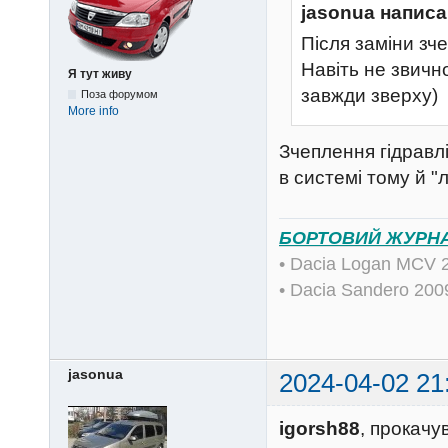
jasonua написа
Після заміни зч
Навіть не звично
Я тут живу
завжди зверху)
Поза форумом
More info
Зчеплення гідравл
в системі тому й "
БОРТОВИЙ ЖУРН
• Dacia Logan MCV 
• Dacia Sandero 20
jasonua
2024-04-02 21
igorsh88
, прокачу