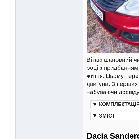
Вітаю шановний чи
році з придбанням
життя. Цьому перед
двигуна. З перших
набуваючи досвіду
▼
КОМПЛЕКТАЦІ
▼
ЗМІСТ
Dacia Sander