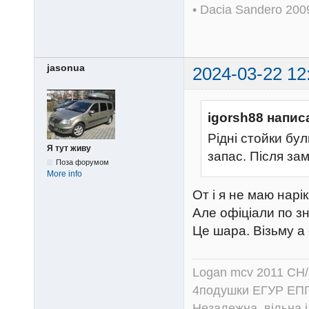
• Dacia Sandero 20
jasonua
2024-03-22 12
igorsh88 напис
Рідні стойки бу
Я тут живу
запас. Після замі
Поза форумом
More info
От і я не маю нарі
Але офіціали по з
Це шара. Візьму а
Logan mcv 2011 CH/
4подушки ЕГУР ЕПГ
Незалежна, вільна і