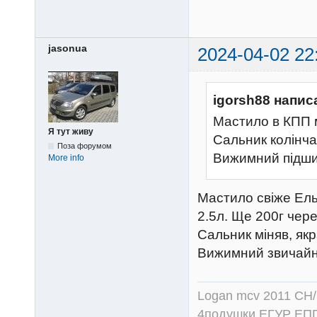
jasonua
2024-04-02 22
igorsh88 напис
Мастило в КПП 
Я тут живу
Сальник колінча
Поза форумом
Вижимний підш
More info
Мастило свіже Ел
2.5л. Ще 200г чер
Сальник міняв, якр
Вижимний звичайн
Logan mcv 2011 CH/
4подушки ЕГУР ЕПГ