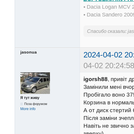
• Dacia Logan MCV 
• Dacia Sandero 20
Спасибо сказали:
ja
jasonua
2024-04-02 20
04-02 20:24:58
igorsh88
, привіт д
Замінили мені вчо
Пробігало воно 37
Я тут живу
Корзина в нормаль
Поза форумом
More info
А от диск стертий 
Після заміни зчепл
Навіть не звично з
зверху)