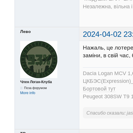
Незалежна, вільна і
Лево
2024-04-02 23
Нажаль, це лотерея
заміни, в свій час,
Dacia Logan MCV 1
ЦКБЭС(Expression)
Член Логан-Клуба
Бортовой тут
Поза форумом
More info
Peugeot 308SW T9 1
Спасибо сказали:
ja