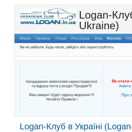
Logan-Клуб
Ukraine)
Форум
Правила
Пошук
Реєстрація
Вхід
Магазин
FA
Ви не увійшли.
Будь-ласка, увійдіть або зареєструйтесь.
Як стати 
Нагадування любителям зареєструватися
та відразу лізти у розділ "Продаж"!!!
Анкета,
Про п
Ваш аккаунт будет одразу видалено !!!
Читайте Правила !
Logan-Клуб в Україні (Logan-