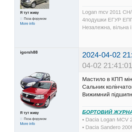
Logan mcv 2011 CH/
Я тут живу
4подушки ЕГУР ЕПГ
Поза форумом
More info
Незалежна, вільна і
igorsh88
2024-04-02 21
04-02 21:41:01
Мастило в КПП мі
Сальник колінчато
Вижимний підшип
БОРТОВИЙ ЖУРН
Я тут живу
• Dacia Logan MCV 
Поза форумом
More info
• Dacia Sandero 20