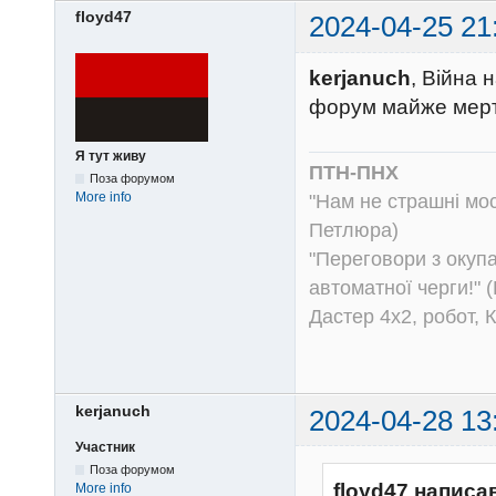
floyd47
2024-04-25 21
kerjanuch
, Війна 
форум майже мерт
Я тут живу
ПТН-ПНХ
Поза форумом
More info
"Нам не страшні моск
Петлюра)
"Переговори з окуп
автоматної черги!" (
Дастер 4х2, робот, 
kerjanuch
2024-04-28 13
Участник
Поза форумом
floyd47 написа
More info