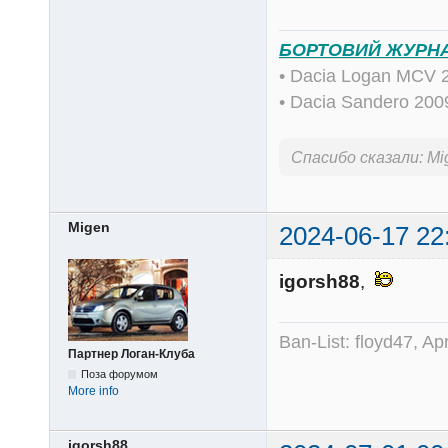
БОРТОВИЙ ЖУРН
• Dacia Logan MCV 
• Dacia Sandero 20
Спасибо сказали:
Mi
Migen
2024-06-17 22
igorsh88
,
Ban-List: floyd47, A
Партнер Логан-Клуба
Поза форумом
More info
igorsh88