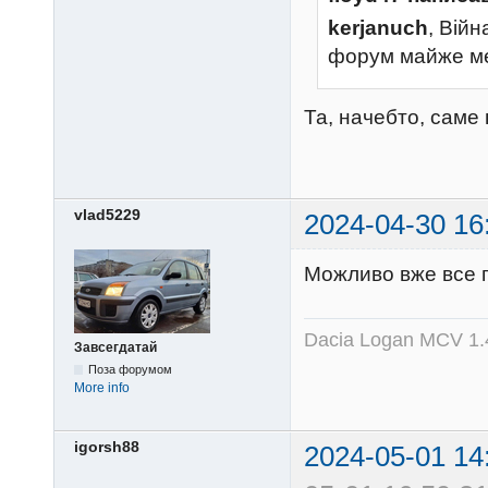
kerjanuch
, Війн
форум майже м
Та, начебто, саме 
vlad5229
2024-04-30 16
Можливо вже все 
Dacia Logan MCV 1.4
Завсегдатай
Поза форумом
More info
igorsh88
2024-05-01 14