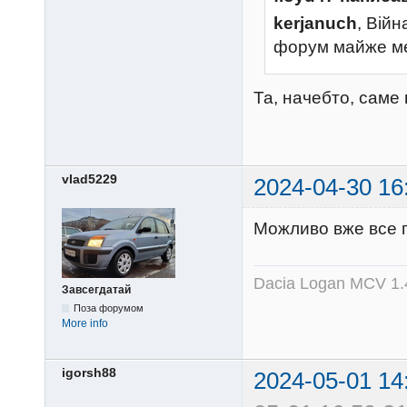
kerjanuch
, Війн
форум майже м
Та, начебто, саме 
vlad5229
2024-04-30 16
Можливо вже все 
Dacia Logan MCV 1.4
Завсегдатай
Поза форумом
More info
igorsh88
2024-05-01 14