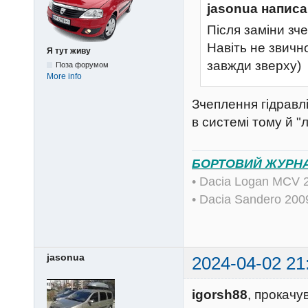
jasonua написа
Після заміни зч
Навіть не звично
Я тут живу
завжди зверху)
Поза форумом
More info
Зчеплення гідравл
в системі тому й "
БОРТОВИЙ ЖУРН
• Dacia Logan MCV 
• Dacia Sandero 20
jasonua
2024-04-02 21
igorsh88
, прокачу