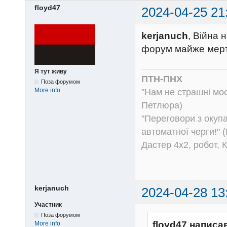
floyd47
2024-04-25 21
kerjanuch
, Війна 
форум майже мерт
Я тут живу
ПТН-ПНХ
Поза форумом
More info
"Нам не страшні моск
Петлюра)
"Переговори з окуп
автоматної черги!" (
Дастер 4х2, робот, 
kerjanuch
2024-04-28 13
Участник
Поза форумом
floyd47 написа
More info