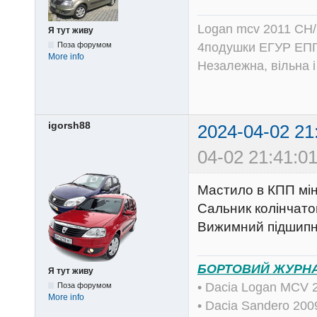
Logan mcv 2011 CH/
Я тут живу
4подушки ЕГУР ЕПГ
Поза форумом
More info
Незалежна, вільна і
igorsh88
2024-04-02 21
04-02 21:41:01
Мастило в КПП мі
Сальник колінчато
Вижимний підшип
БОРТОВИЙ ЖУРН
Я тут живу
• Dacia Logan MCV 
Поза форумом
More info
• Dacia Sandero 20