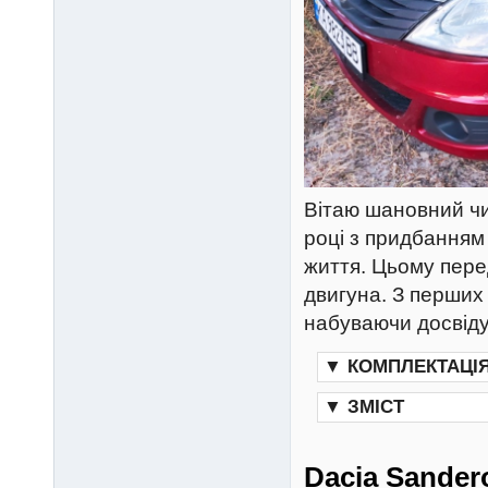
Вітаю шановний чи
році з придбанням
життя. Цьому перед
двигуна. З перших
набуваючи досвіду
▼
КОМПЛЕКТАЦІ
▼
ЗМІСТ
Dacia Sander