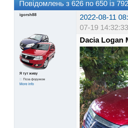
Повідомлень з 626 по 650 із 79
igorsh88
2022-08-11 08
07-19 14:32:33
Dacia Logan
Я тут живу
Поза форумом
More info