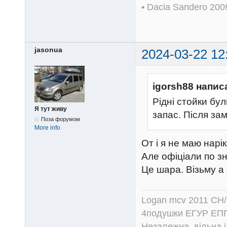
• Dacia Sandero 20
jasonua
2024-03-22 12
igorsh88 напис
Рідні стойки бу
Я тут живу
запас. Після замі
Поза форумом
More info
От і я не маю нарі
Але офіціали по з
Це шара. Візьму а
Logan mcv 2011 CH/
4подушки ЕГУР ЕПГ
Незалежна, вільна і