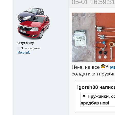
05-01 16:59:31
Я тут живу
Поза форумом
More info
Не-а, не все
м
солдатики і пружи
igorsh88 напис
▼
Пружинки, со
придбав нові