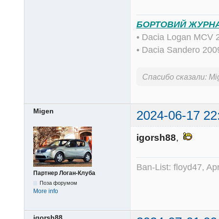
БОРТОВИЙ ЖУРН
• Dacia Logan MCV 
• Dacia Sandero 20
Спасибо сказали:
Mi
Migen
2024-06-17 22
igorsh88
,
Ban-List: floyd47, A
Партнер Логан-Клуба
Поза форумом
More info
igorsh88