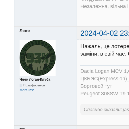
Незалежна, вільна і
Лево
2024-04-02 23
Нажаль, це лотерея
заміни, в свій час,
Dacia Logan MCV 1
ЦКБЭС(Expression)
Член Логан-Клуба
Бортовой тут
Поза форумом
More info
Peugeot 308SW T9 1
Спасибо сказали:
ja