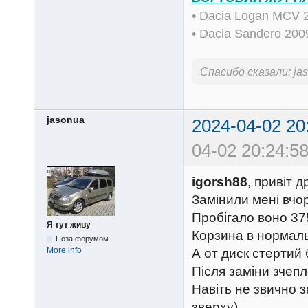
• Dacia Logan MCV 
• Dacia Sandero 20
Спасибо сказали:
ja
jasonua
2024-04-02 20
04-02 20:24:58
igorsh88
, привіт д
Замінили мені вчо
Пробігало воно 37
Я тут живу
Корзина в нормаль
Поза форумом
More info
А от диск стертий 
Після заміни зчепл
Навіть не звично з
зверху)