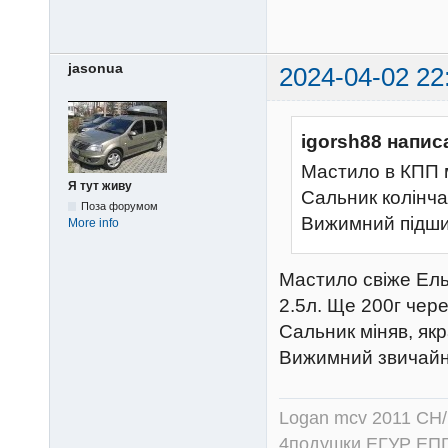
jasonua
2024-04-02 22
igorsh88 напис
Мастило в КПП 
Я тут живу
Сальник колінча
Поза форумом
Вижимний підш
More info
Мастило свіже Ел
2.5л. Ще 200г чер
Сальник міняв, якр
Вижимний звичайн
Logan mcv 2011 CH/
4подушки ЕГУР ЕПГ