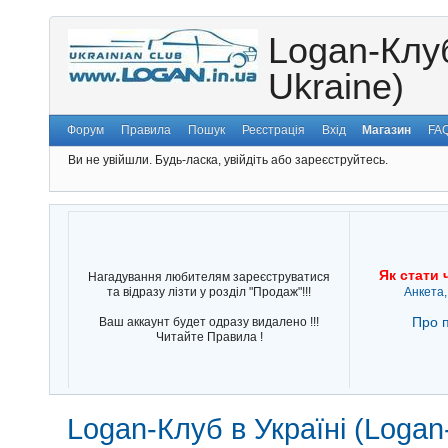
Logan-Клуб
Ukraine)
Форум
Правила
Пошук
Реєстрація
Вхід
Магазин
FA
Ви не увійшли.
Будь-ласка, увійдіть або зареєструйтесь.
Як стати 
Нагадування любителям зареєструватися
та відразу лізти у розділ "Продаж"!!!
Анкета,
Про п
Ваш аккаунт будет одразу видалено !!!
Читайте Правила !
Logan-Клуб в Україні (Logan-