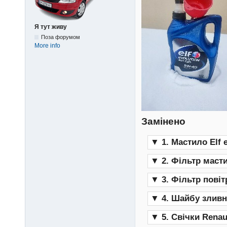
Я тут живу
Поза форумом
More info
Замінено
▼
1. Мастило Elf 
▼
2. Фільтр маст
▼
3. Фільтр повіт
▼
4. Шайбу зливно
▼
5. Свічки Renau