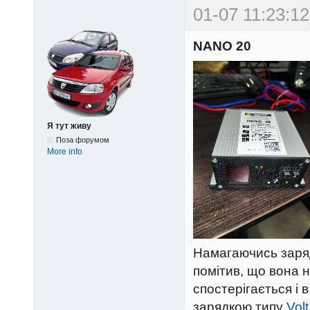
01-07 11:23:12
NANO 20
Я тут живу
Поза форумом
More info
Намагаючись зар
помітив, що вона 
спостерігається і
зарядкою типу
Vol