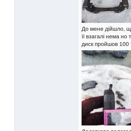
До мене дійшло, щ
її взагалі нема н
диск пройшов 100 т