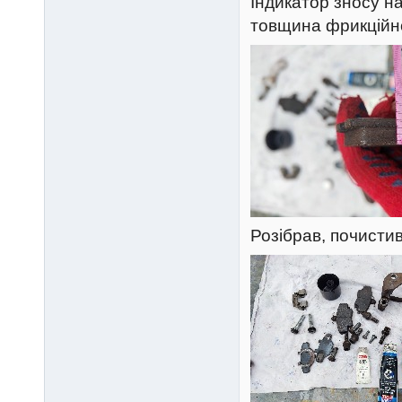
Індикатор зносу на
товщина фрикційно
Розібрав, почистив