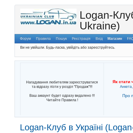
Logan-Клуб
Ukraine)
Форум
Правила
Пошук
Реєстрація
Вхід
Магазин
FA
Ви не увійшли.
Будь-ласка, увійдіть або зареєструйтесь.
Як стати 
Нагадування любителям зареєструватися
та відразу лізти у розділ "Продаж"!!!
Анкета,
Про п
Ваш аккаунт будет одразу видалено !!!
Читайте Правила !
Logan-Клуб в Україні (Logan-