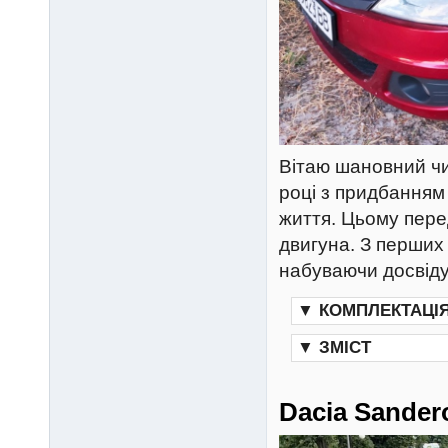
Вітаю шановний чи
році з придбанням
життя. Цьому перед
двигуна. З перших
набуваючи досвіду
▼
КОМПЛЕКТАЦІ
▼
ЗМІСТ
Dacia Sander