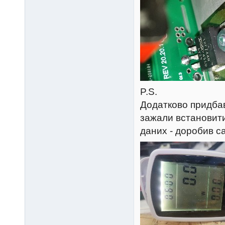
P.S.
Додатково придбав
зажали встановити
даних - доробив с