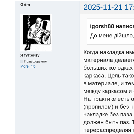
Grim
2025-11-21 17
igorsh88 напис
До мене дійшло,
Когда накладка и
Я тут живу
материала делаетс
Поза форумом
More info
больших колодках 
каркаса. Цель так
в материале, и т
между каркасом и
На практике есть 
(пропилом) и без 
накладке без паза
должен быть паз. 
перераспределяя 