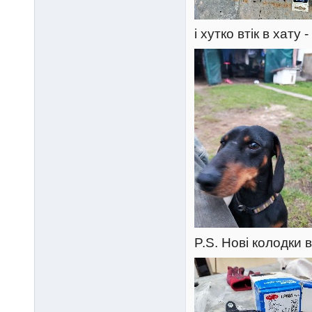
і хутко втік в хату
P.S. Нові колодки в