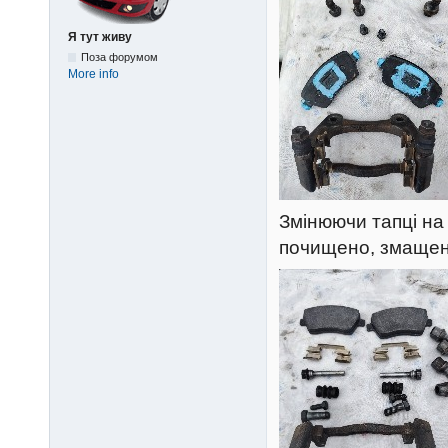
Я тут живу
Поза форумом
More info
Змінюючи тапці на 
почищено, змащено